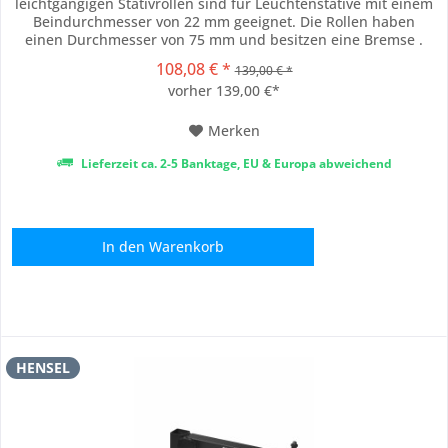
leichtgängigen Stativrollen sind für Leuchtenstative mit einem
Beindurchmesser von 22 mm geeignet. Die Rollen haben
einen Durchmesser von 75 mm und besitzen eine Bremse .
Technische Daten: Rollendurchmesser: Ø 75 mm Geeignet für
108,08 € *
139,00 € *
Rohhrdurchmesser: 22 mm Bremse: Ja Lieferumfang:
vorher 139,00 €*
1x HENSEL Rollen mit Bremse für Lampenstative (1 Set...
Merken
Lieferzeit ca. 2-5 Banktage, EU & Europa abweichend
In den
Warenkorb
HENSEL