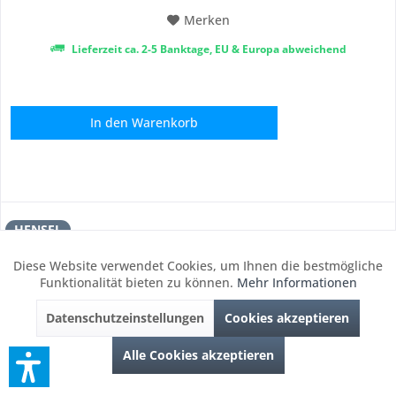
Merken
Lieferzeit ca. 2-5 Banktage, EU & Europa abweichend
In den
Warenkorb
HENSEL
Diese Website verwendet Cookies, um Ihnen die bestmögliche
Aktiv
Funktionale
Funktionalität bieten zu können.
Mehr Informationen
Datenschutzeinstellungen
Cookies akzeptieren
Inaktiv
Marketing
Alle Cookies akzeptieren
Inaktiv
Tracking