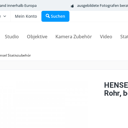
sand innerhalb Europa
ausgebildete Fotografen bera
e
Mein Konto
Suchen
Studio
Objektive
Kamera Zubehör
Video
Sta
nsel Stativzubehör
HENSEL
Rohr, b