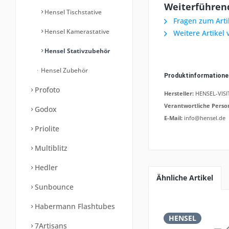
Weiterführend
Hensel Tischstative
Fragen zum Arti
Hensel Kamerastative
Weitere Artikel
Hensel Stativzubehör
Hensel Zubehör
Produktinformation
Profoto
Hersteller:
HENSEL-VISIT
Verantwortliche Perso
Godox
E-Mail:
info@hensel.de
Priolite
Multiblitz
Hedler
Ähnliche Artikel
Sunbounce
Habermann Flashtubes
HENSEL
7Artisans