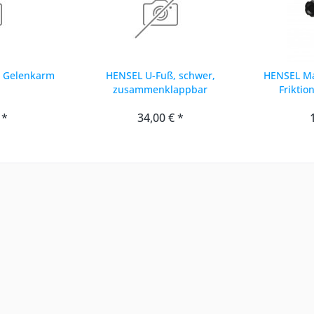
p Gelenkarm
HENSEL U-Fuß, schwer,
HENSEL Ma
zusammenklappbar
Friktio
 *
34,00 € *