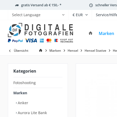
gratis Versand ab € 150,- *
schneller Ver
Service/Hilf
Powered by
Marken
Übersicht
Marken
Hensel
Hensel Stative
He
Kategorien
Fotoshooting
Marken
Anker
Aurora Lite Bank