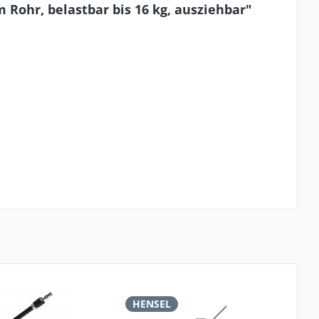
Rohr, belastbar bis 16 kg, ausziehbar"
HENSEL
H