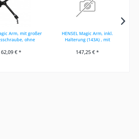
gic Arm, mit großer
HENSEL Magic Arm, inkl.
HE
nsschraube, ohne
Halterung (143A) , mit
Zubehör
Feststellhebel
162,09 € *
147,25 € *