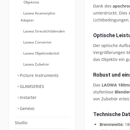
Objektive
Dank des
apochro
unterdrückt. Dies 
Laowa Anamorphic-
Lichtbedingungen.
Adapter
Laowa Streulichtblenden
Optische Leist
Laowa Converter
Der optische Aufb
Vergrößerungen bl
Laowa Objektivdeckel
das Objektiv ein 
Laowa Zubehör
Robust und ein
Picture Instruments
Das
LAOWA 180mm 
GLAMSERIES
stufenlose
Blenden
Instarter
von Zubehör erleich
Genevo
Technische Dat
Studio
Brennweite:
18