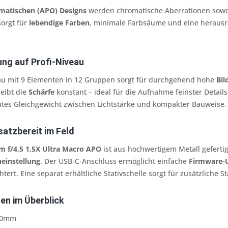
matischen (APO) Designs
werden chromatische Aberrationen sowohl
sorgt für
lebendige Farben
, minimale Farbsäume und eine herau
ung auf Profi-Niveau
au mit 9 Elementen in 12 Gruppen sorgt für durchgehend hohe
Bil
eibt die
Schärfe
konstant – ideal für die Aufnahme feinster Detail
gutes Gleichgewicht zwischen Lichtstärke und kompakter Bauweise.
satzbereit im Feld
f/4,5 1,5X Ultra Macro APO
ist aus hochwertigem Metall gefertig
einstellung
. Der USB-C-Anschluss ermöglicht einfache
Firmware-
tert. Eine separat erhältliche Stativschelle sorgt für zusätzliche 
en im Überblick
0mm