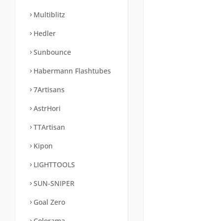
Multiblitz
Hedler
Sunbounce
Habermann Flashtubes
7Artisans
AstrHori
TTArtisan
Kipon
LIGHTTOOLS
SUN-SNIPER
Goal Zero
Colorama