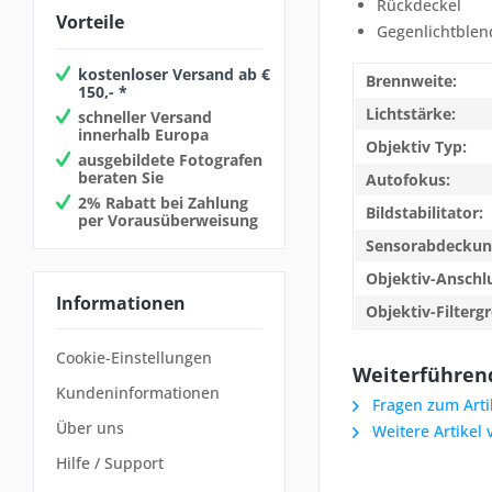
Rückdeckel
Vorteile
Gegenlichtblen
kostenloser Versand ab €
Brennweite:
150,- *
Lichtstärke:
schneller Versand
innerhalb Europa
Objektiv Typ:
ausgebildete Fotografen
beraten Sie
Autofokus:
2% Rabatt bei Zahlung
Bildstabilitator:
per Vorausüberweisung
Sensorabdeckun
Objektiv-Anschl
Informationen
Objektiv-Filterg
Cookie-Einstellungen
Weiterführend
Kundeninformationen
Fragen zum Arti
Über uns
Weitere Artikel
Hilfe / Support