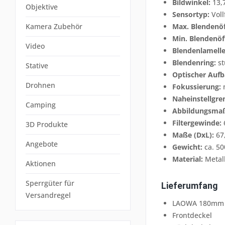
Bildwinkel:
13,
Objektive
Sensortyp:
Voll
Kamera Zubehör
Max. Blendenö
Min. Blendenöf
Video
Blendenlamelle
Blendenring:
st
Stative
Optischer Aufb
Drohnen
Fokussierung:
Naheinstellgre
Camping
Abbildungsmaß
Filtergewinde:
3D Produkte
Maße (DxL):
67
Angebote
Gewicht:
ca. 50
Material:
Metal
Aktionen
Sperrgüter für
Lieferumfang
Versandregel
LAOWA 180mm f/
Frontdeckel