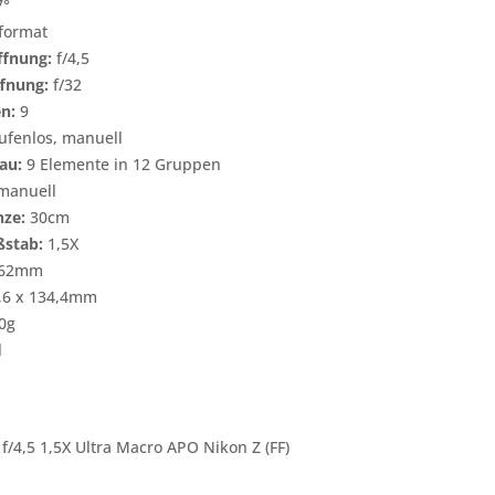
7°
format
ffnung:
f/4,5
fnung:
f/32
n:
9
ufenlos, manuell
au:
9 Elemente in 12 Gruppen
manuell
nze:
30cm
stab:
1,5X
62mm
,6 x 134,4mm
0g
l
4,5 1,5X Ultra Macro APO Nikon Z (FF)