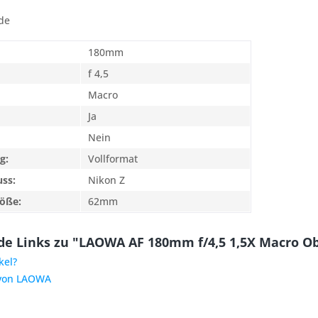
de
180mm
f 4,5
Macro
Ja
Nein
g:
Vollformat
uss:
Nikon Z
röße:
62mm
e Links zu "LAOWA AF 180mm f/4,5 1,5X Macro Obje
kel?
 von LAOWA