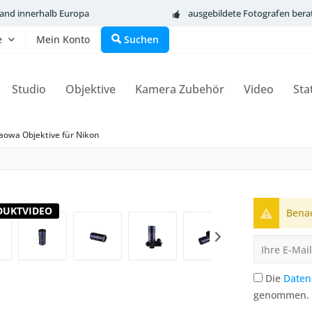
sand innerhalb Europa
ausgebildete Fotografen bera
e
Mein Konto
Suchen
Studio
Objektive
Kamera Zubehör
Video
Sta
aowa Objektive für Nikon
DUKTVIDEO
Benac
Die
Daten
genommen.