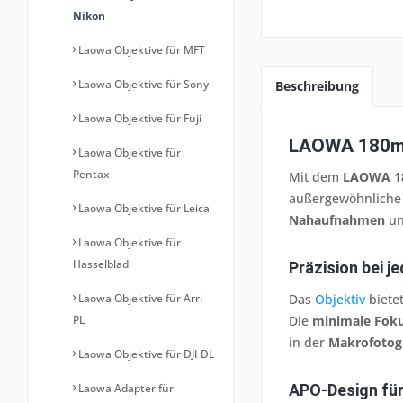
Nikon
Laowa Objektive für MFT
Laowa Objektive für Sony
Beschreibung
Laowa Objektive für Fuji
LAOWA 180mm 
Laowa Objektive für
Pentax
Mit dem
LAOWA 18
außergewöhnlich
Laowa Objektive für Leica
Nahaufnahmen
un
Laowa Objektive für
Hasselblad
Präzision bei 
Laowa Objektive für Arri
Das
Objektiv
biete
PL
Die
minimale Foku
in der
Makrofotog
Laowa Objektive für DJI DL
Laowa Adapter für
APO-Design für