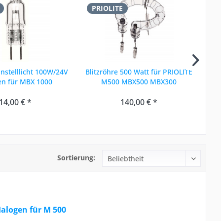
PRIOLITE
P
instelllicht 100W/24V
Blitzröhre 500 Watt für PRIOLITE
Bl
en für MBX 1000
M500 MBX500 MBX300
MB
14,00 € *
140,00 € *
Sortierung:
Halogen für M 500