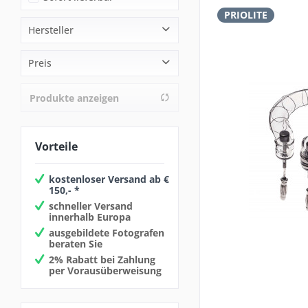
PRIOLITE
Hersteller
PRIOLITE
Preis
Produkte anzeigen
von
14,00 €
bis
190,00 €
Vorteile
kostenloser Versand ab €
150,- *
schneller Versand
innerhalb Europa
ausgebildete Fotografen
beraten Sie
2% Rabatt bei Zahlung
per Vorausüberweisung