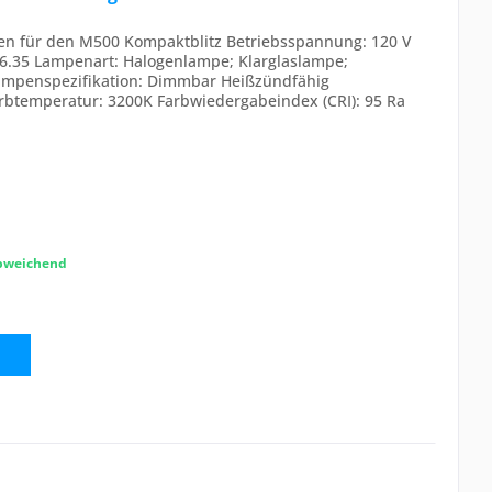
ogen für den M500 Kompaktblitz Betriebsspannung: 120 V
X6.35 Lampenart: Halogenlampe; Klarglaslampe;
Lampenspezifikation: Dimmbar Heißzündfähig
arbtemperatur: 3200K Farbwiedergabeindex (CRI): 95 Ra
abweichend