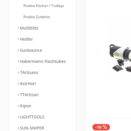
Priolite Köcher / Trolleys
Priolite Zubehör
Multiblitz
Hedler
Sunbounce
Habermann Flashtubes
7Artisans
AstrHori
TTArtisan
Kipon
LIGHTTOOLS
-10
SUN-SNIPER