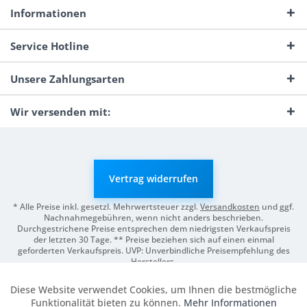
Informationen
Service Hotline
Unsere Zahlungsarten
Wir versenden mit:
Vertrag widerrufen
* Alle Preise inkl. gesetzl. Mehrwertsteuer zzgl.
Versandkosten
und ggf.
Nachnahmegebühren, wenn nicht anders beschrieben.
Durchgestrichene Preise entsprechen dem niedrigsten Verkaufspreis
der letzten 30 Tage. ** Preise beziehen sich auf einen einmal
geforderten Verkaufspreis. UVP: Unverbindliche Preisempfehlung des
Herstellers.
© 2026 Digitale Fotografien | Entwicklung & Support by
Pro-Webs.de
Diese Website verwendet Cookies, um Ihnen die bestmögliche
Aktiv
Funktionale
Funktionalität bieten zu können.
Mehr Informationen