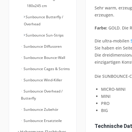
180x245 cm
Sehr warm, erzeugt
erzeugen.
Sunbounce Butterfly /
Overhead
Farbe:
GOLD. Die R
Sunbounce Sun-Strips
Die ultra-mobilen
Sunbounce Diffusoren
Sie haben ein Seit
Die dreidimensiona
Sunbounce Bounce-Wall
einzigartigen Kons
Sunbounce Cages & Scrims
Die SUNBOUNCE-CLA
Sunbounce Wind-Killer
MICRO-MINI
Sunbounce Overhead /
MINI
Butterfly
PRO
Sunbounce Zubehör
BIG
Sunbounce Ersatzteile
Technische Dat
Habermann Flashtubes