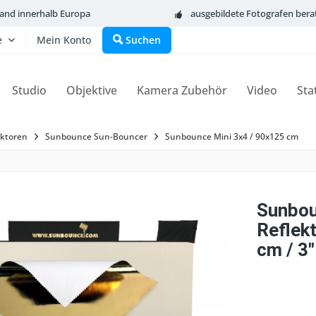
sand innerhalb Europa
ausgebildete Fotografen bera
e
Mein Konto
Suchen
Studio
Objektive
Kamera Zubehör
Video
Sta
ktoren
Sunbounce Sun-Bouncer
Sunbounce Mini 3x4 / 90x125 cm
Sunbo
Reflek
cm / 3"