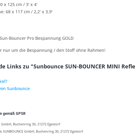
0 x 125 cm / 3' x 4'
he:
68 x 117 cm / 2,2' x 3,9'
 Sun-Bouncer Pro Bespannung GOLD
ier nur um die Bespannung / den Stoff ohne Rahmen!
de Links zu "Sunbounce SUN-BOUNCER MINI Reflek
kel?
 von Sunbounce
en gemäß GPSR
mbH, Buchenring 30, 21272 Egestorf
n:
SUNBOUNCE GmbH, Buchenring 30, 21272 Egestorf