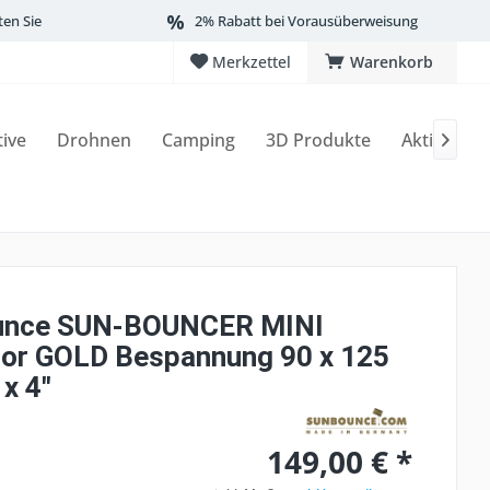
ten Sie
2% Rabatt bei Vorausüberweisung
Merkzettel
Warenkorb
tive
Drohnen
Camping
3D Produkte
Aktionen

unce SUN-BOUNCER MINI
tor GOLD Bespannung 90 x 125
 x 4"
149,00 € *