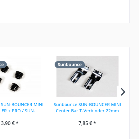
ce
Sunbounce
S
 SUN-BOUNCER MINI
Sunbounce SUN-BOUNCER MINI
Su
LER + PRO / SUN-
Center Bar T-Verbinder 22mm
PRO: Endstopfen...
3,90 € *
7,85 € *