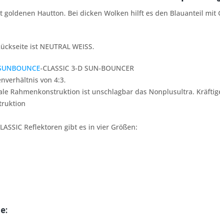
 goldenen Hautton. Bei dicken Wolken hilft es den Blauanteil mi
ückseite ist NEUTRAL WEISS.
SUNBOUNCE
-CLASSIC 3-D SUN-BOUNCER
enverhältnis von 4:3.
le Rahmenkonstruktion ist unschlagbar das Nonplusultra. Kräftige
truktion
SSIC Reflektoren gibt es in vier Größen:
e: