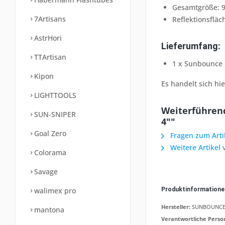
Gesamtgröße:
9
7Artisans
Reflektionsfläc
AstrHori
Lieferumfang:
TTArtisan
1 x Sunbounce
Kipon
Es handelt sich h
LIGHTTOOLS
Weiterführen
SUN-SNIPER
4""
Goal Zero
Fragen zum Arti
Weitere Artikel
Colorama
Savage
Produktinformation
walimex pro
Hersteller:
SUNBOUNCE G
mantona
Verantwortliche Perso