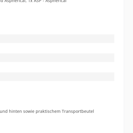
id Aspherical, 1x ASP - Aspherical
 und hinten sowie praktischem Transportbeutel