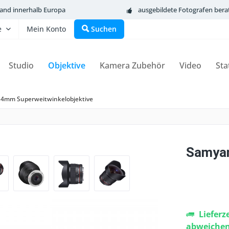
sand innerhalb Europa
ausgebildete Fotografen bera
e
Mein Konto
Suchen
Studio
Objektive
Kamera Zubehör
Video
Sta
14mm Superweitwinkelobjektive
Samya
Lieferz
abweiche