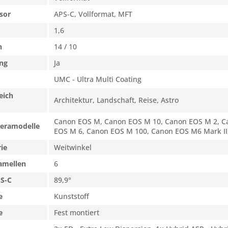
sor
APS-C, Vollformat, MFT
1,6
n
14 / 10
ng
Ja
UMC - Ultra Multi Coating
eich
Architektur, Landschaft, Reise, Astro
Canon EOS M, Canon EOS M 10, Canon EOS M 2, C
eramodelle
EOS M 6, Canon EOS M 100, Canon EOS M6 Mark II
ie
Weitwinkel
amellen
6
PS-C
89,9°
e
Kunststoff
e
Fest montiert