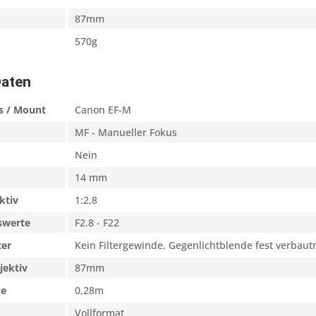
87mm
570g
Daten
s / Mount
Canon EF-M
MF - Manueller Fokus
Nein
14 mm
ktiv
1:2,8
swerte
F2.8 - F22
ter
Kein Filtergewinde, Gegenlichtblende fest verbau
jektiv
87mm
ze
0,28m
Vollformat