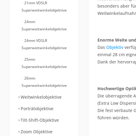
21mm VDSLR
besonders aber fü
Superweitwinkelobjektive
Weitwinkelaufnahm
24mm
Superweitwinkelobjektive
Enorme Weite und
24mm VDSLR
Das
Objektiv
verfüg
Superweitwinkelobjektive
einmal 28 cm eigne
25mm
Dank der hervorra
Superweitwinkelobjektive
26mm
Superweitwinkelobjektive
Hochwertige Opti
Die überragende A
Weitwinkelobjektive
(Extra Low Disper
Porträtobjektive
Die fest verbaute 
führen würden.
Tilt-Shift-Objektive
Zoom Objektive