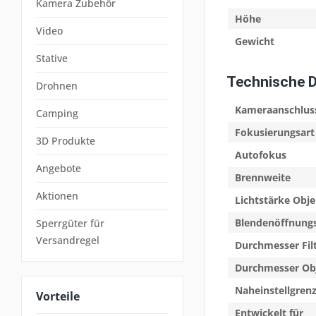
Kamera Zubehör
Höhe
Video
Gewicht
Stative
Technische 
Drohnen
Kameraanschlus
Camping
Fokusierungsart
3D Produkte
Autofokus
Angebote
Brennweite
Aktionen
Lichtstärke Obje
Blendenöffnung
Sperrgüter für
Versandregel
Durchmesser Fil
Durchmesser Ob
Naheinstellgren
Vorteile
Entwickelt für