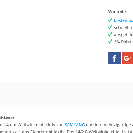
Vorteile
kostenlos
schnelle
ausgebild
2% Rabat
ektiven
n 14mm Weitwinkelobjektiv von
SAMYANG
entstehen einzigartige 
hr ab als das Standardobjektiv. Das 14/2,8 Weitwinkelobjektiv is