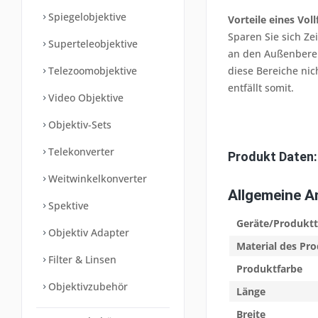
Spiegelobjektive
Vorteile eines Vo
Sparen Sie sich Ze
Superteleobjektive
an den Außenberei
Telezoomobjektive
diese Bereiche nic
entfällt somit.
Video Objektive
Objektiv-Sets
Telekonverter
Produkt Daten:
Weitwinkelkonverter
Allgemeine 
Spektive
Geräte/Produkt
Objektiv Adapter
Material des Pr
Filter & Linsen
Produktfarbe
Objektivzubehör
Länge
Breite