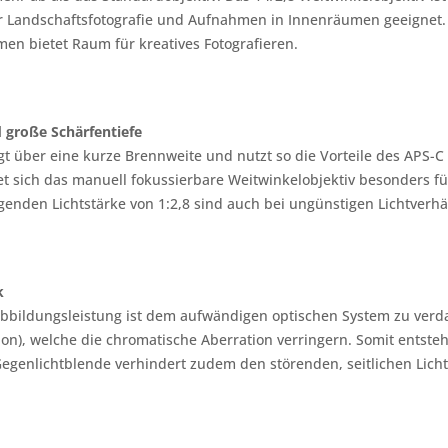
r Landschaftsfotografie und Aufnahmen in Innenräumen geeignet.
en bietet Raum für kreatives Fotografieren.
 große Schärfentiefe
t über eine kurze Brennweite und nutzt so die Vorteile des APS-C
t sich das manuell fokussierbare Weitwinkelobjektiv besonders für
genden Lichtstärke von 1:2,8 sind auch bei ungünstigen Lichtverh
k
bbildungsleistung ist dem aufwändigen optischen System zu verda
sion), welche die chromatische Aberration verringern. Somit ents
Gegenlichtblende verhindert zudem den störenden, seitlichen Lichte