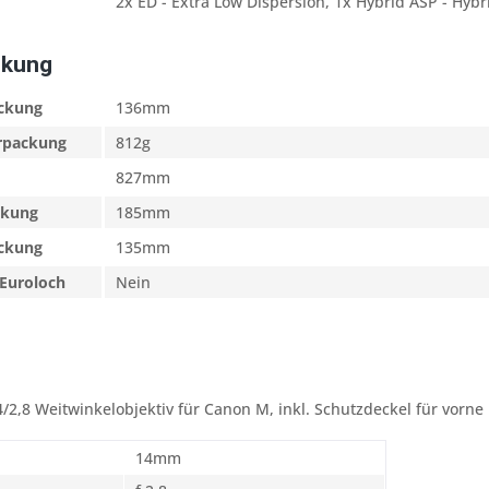
2x ED - Extra Low Dispersion, 1x Hybrid ASP - Hybr
ckung
ackung
136mm
erpackung
812g
827mm
ckung
185mm
ackung
135mm
Euroloch
Nein
2,8 Weitwinkelobjektiv für Canon M, inkl. Schutzdeckel für vorne
14mm