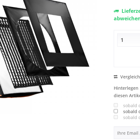
Lieferz
abweiche
Vergleic
Hinterlegen 
diesen Artik
sobald 
sobald 
sobald 