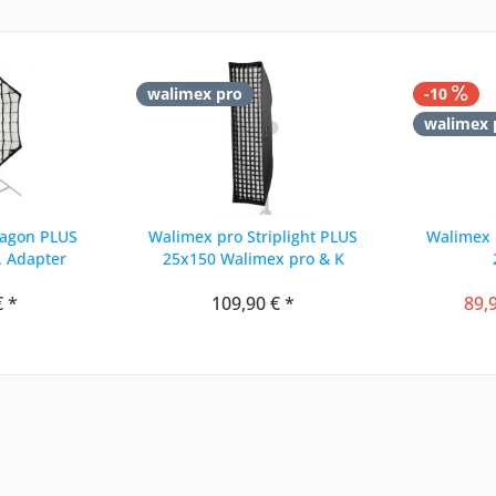
walimex pro
-10
walimex 
tagon PLUS
Walimex pro Striplight PLUS
Walimex p
. Adapter
25x150 Walimex pro & K
€ *
109,90 € *
89,