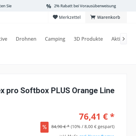
ten Sie
2% Rabatt bei Vorausüberweisung
Merkzettel
Warenkorb
tive
Drohnen
Camping
3D Produkte
Aktionen

x pro Softbox PLUS Orange Line
76,41 € *
84,90 € *
(10% / 8,00 € gespart)