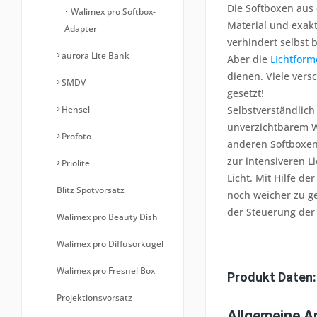
Die Softboxen aus 
Walimex pro Softbox-
Material und exak
Adapter
verhindert selbst
aurora Lite Bank
Aber die
LIchtform
dienen. Viele vers
SMDV
gesetzt!
Hensel
Selbstverständlic
unverzichtbarem We
Profoto
anderen Softboxen 
zur intensiveren L
Priolite
Licht. Mit Hilfe d
Blitz Spotvorsatz
noch weicher zu ge
der Steuerung der 
Walimex pro Beauty Dish
Walimex pro Diffusorkugel
Walimex pro Fresnel Box
Produkt Daten:
Projektionsvorsatz
Allgemeine 