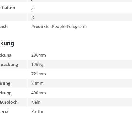
nthalten
Ja
Ja
eich
Produkte, People-Fotografie
ckung
ackung
236mm
erpackung
1259g
721mm
ckung
83mm
ackung
490mm
Euroloch
Nein
erial
Karton