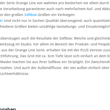
der Serie Orange Line von walimex pro bestechen vor allem durch I
te Verarbeitung garantieren auch nach mehrfachem Auf- und Abba
 bei den großen
Softbox
-Größen ein Verbiegen.
er
sind nicht nur in Sachen Qualität überzeugend, auch quantitati
chiedene Größen bieten unzählige Gestaltungs- und Einsatzmöglich
h überzeugen auch die Resultate der Softbox: Weiche und gleichm
rkzeug im Studio. Vor allem im Bereich der Produkt- und Peoplef
aus der Orange Line Serie, erhalten Sie mit der PLUS Version zusä
ichtführung. Das Grid mit ca. 3cm Tiefe lässt sich einfach an dem 
er Maske machen Sie aus Ihrer Softbox ein Striplight. Ein Zwischen
stalten. Und auch der Außendiffusor, der von außen einfach über di
Lichtverhältnisse.
Angaben