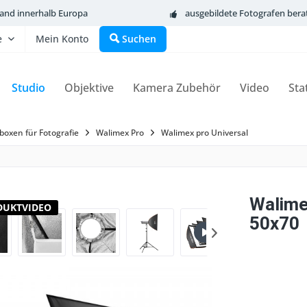
sand innerhalb Europa
ausgebildete Fotografen bera
e
Mein Konto
Suchen
Studio
Objektive
Kamera Zubehör
Video
Sta
boxen für Fotografie
Walimex Pro
Walimex pro Universal
Walime
DUKTVIDEO
50x70