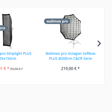
walimex pro
w
pro
ro Striplight PLUS
Walimex pro Octagon Softbox
Oc
25x150cm
PLUS Ø200cm C&CR Serie
91 € *
219,00 € *
99,90 € *