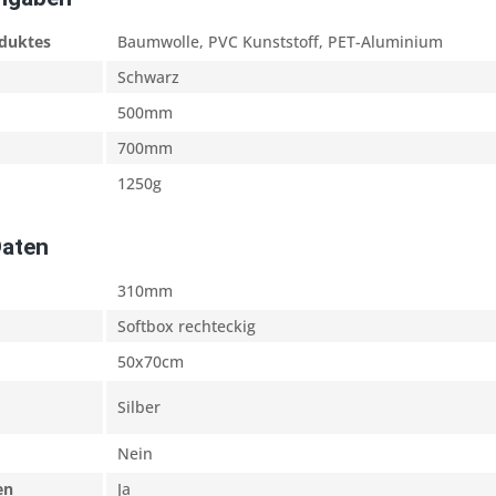
oduktes
Baumwolle, PVC Kunststoff, PET-Aluminium
Schwarz
500mm
700mm
1250g
Daten
310mm
Softbox rechteckig
50x70cm
Silber
Nein
en
Ja