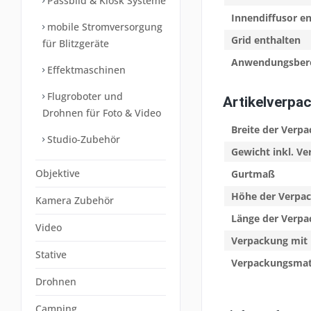
Passbild & Kiosk Systeme
Innendiffusor e
mobile Stromversorgung
Grid enthalten
für Blitzgeräte
Anwendungsber
Effektmaschinen
Flugroboter und
Artikelverpa
Drohnen für Foto & Video
Breite der Verp
Studio-Zubehör
Gewicht inkl. V
Objektive
Gurtmaß
Höhe der Verpa
Kamera Zubehör
Länge der Verp
Video
Verpackung mit 
Stative
Verpackungsmat
Drohnen
Camping