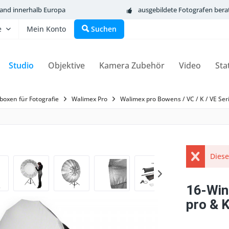
sand innerhalb Europa
ausgebildete Fotografen bera
e
Mein Konto
Suchen
Studio
Objektive
Kamera Zubehör
Video
Sta
boxen für Fotografie
Walimex Pro
Walimex pro Bowens / VC / K / VE Ser
Diese
16-Win
pro & 