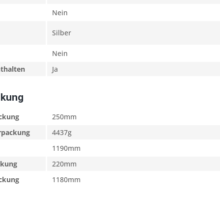
Nein
Silber
Nein
nthalten
Ja
ckung
ackung
250mm
erpackung
4437g
1190mm
ckung
220mm
ackung
1180mm