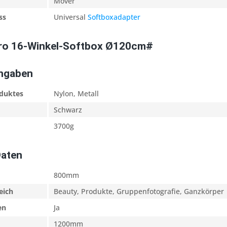
Mover
ss
Universal
Softboxadapter
pro 16-Winkel-Softbox Ø120cm#
Angaben
oduktes
Nylon, Metall
Schwarz
3700g
Daten
800mm
eich
Beauty, Produkte, Gruppenfotografie, Ganzkörper
en
Ja
1200mm