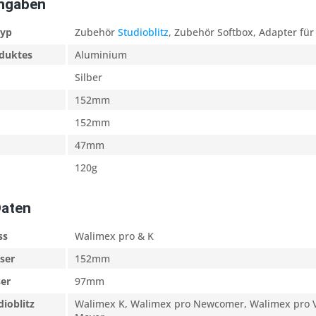
Angaben
typ
Zubehör
Studioblitz
, Zubehör Softbox, Adapter für
oduktes
Aluminium
Silber
152mm
152mm
47mm
120g
Daten
ss
Walimex pro & K
ser
152mm
er
97mm
dioblitz
Walimex K, Walimex pro Newcomer, Walimex pro V