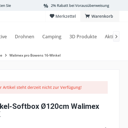
ten Sie
2% Rabatt bei Vorausüberweisung
Merkzettel
Warenkorb
tive
Drohnen
Camping
3D Produkte
Aktionen

ie
Walimex pro Bowens 16-Winkel
r Artikel steht derzeit nicht zur Verfügung!
kel-Softbox Ø120cm Walimex
K