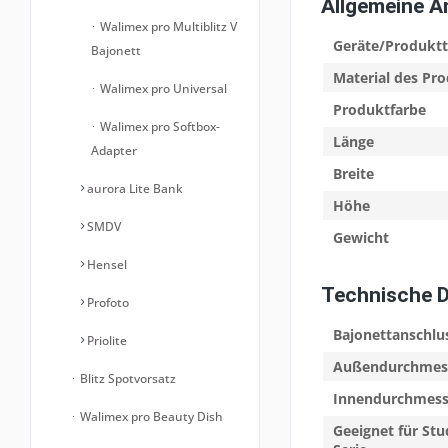
Allgemeine 
Walimex pro Multiblitz V
Geräte/Produkt
Bajonett
Material des Pr
Walimex pro Universal
Produktfarbe
Walimex pro Softbox-
Länge
Adapter
Breite
aurora Lite Bank
Höhe
SMDV
Gewicht
Hensel
Technische 
Profoto
Bajonettanschlu
Priolite
Außendurchmes
Blitz Spotvorsatz
Innendurchmess
Walimex pro Beauty Dish
Geeignet für Stu