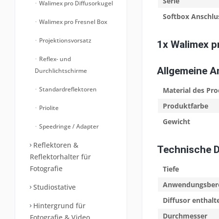
Serie
Walimex pro Diffusorkugel
Softbox Anschlu
Walimex pro Fresnel Box
Projektionsvorsatz
1x Walimex 
Reflex- und
Allgemeine 
Durchlichtschirme
Standardreflektoren
Material des Pr
Produktfarbe
Priolite
Gewicht
Speedringe / Adapter
Reflektoren &
Technische 
Reflektorhalter für
Fotografie
Tiefe
Anwendungsber
Studiostative
Diffusor enthalt
Hintergrund für
Durchmesser
Fotografie & Video