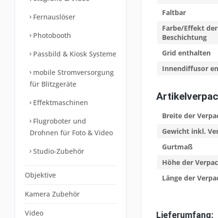
Faltbar
Fernauslöser
Farbe/Effekt der
Photobooth
Beschichtung
Grid enthalten
Passbild & Kiosk Systeme
Innendiffusor e
mobile Stromversorgung
für Blitzgeräte
Artikelverpa
Effektmaschinen
Breite der Verp
Flugroboter und
Gewicht inkl. V
Drohnen für Foto & Video
Gurtmaß
Studio-Zubehör
Höhe der Verpa
Objektive
Länge der Verp
Kamera Zubehör
Video
Lieferumfang: