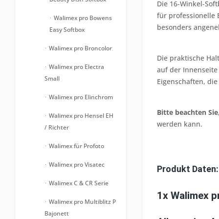
Die 16-Winkel-Soft
für professionelle
Walimex pro Bowens
besonders angeneh
Easy Softbox
Walimex pro Broncolor
Die praktische Hal
Walimex pro Electra
auf der Innenseite
Small
Eigenschaften, di
Walimex pro Elinchrom
Bitte beachten Sie
Walimex pro Hensel EH
werden kann.
/ Richter
Walimex für Profoto
Walimex pro Visatec
Produkt Daten:
Walimex C & CR Serie
1x Walimex p
Walimex pro Multiblitz P
Bajonett