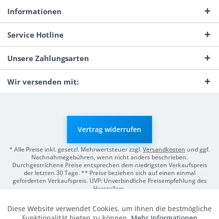
Informationen
Service Hotline
Unsere Zahlungsarten
Wir versenden mit:
Vertrag widerrufen
* Alle Preise inkl. gesetzl. Mehrwertsteuer zzgl.
Versandkosten
und ggf.
Nachnahmegebühren, wenn nicht anders beschrieben.
Durchgestrichene Preise entsprechen dem niedrigsten Verkaufspreis
der letzten 30 Tage. ** Preise beziehen sich auf einen einmal
geforderten Verkaufspreis. UVP: Unverbindliche Preisempfehlung des
Herstellers.
© 2026 Digitale Fotografien | Entwicklung & Support by
Pro-Webs.de
Diese Website verwendet Cookies, um Ihnen die bestmögliche
Aktiv
Funktionale
Funktionalität bieten zu können.
Mehr Informationen