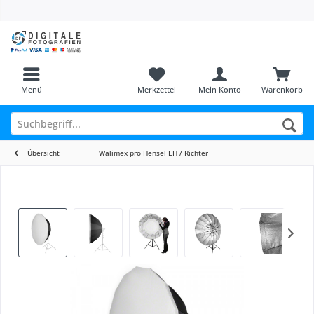
Menü
Merkzettel
Mein Konto
Warenkorb
Übersicht
Walimex pro Hensel EH / Richter