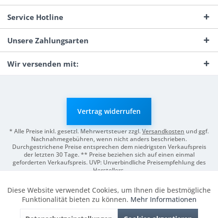
Service Hotline
Unsere Zahlungsarten
Wir versenden mit:
Vertrag widerrufen
* Alle Preise inkl. gesetzl. Mehrwertsteuer zzgl.
Versandkosten
und ggf.
Nachnahmegebühren, wenn nicht anders beschrieben.
Durchgestrichene Preise entsprechen dem niedrigsten Verkaufspreis
der letzten 30 Tage. ** Preise beziehen sich auf einen einmal
geforderten Verkaufspreis. UVP: Unverbindliche Preisempfehlung des
Herstellers.
© 2026 Digitale Fotografien | Entwicklung & Support by
Pro-Webs.de
Diese Website verwendet Cookies, um Ihnen die bestmögliche
Aktiv
Funktionale
Funktionalität bieten zu können.
Mehr Informationen