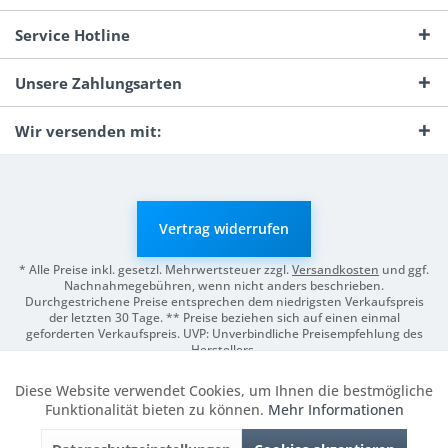
Service Hotline
Unsere Zahlungsarten
Wir versenden mit:
Vertrag widerrufen
* Alle Preise inkl. gesetzl. Mehrwertsteuer zzgl.
Versandkosten
und ggf.
Nachnahmegebühren, wenn nicht anders beschrieben.
Durchgestrichene Preise entsprechen dem niedrigsten Verkaufspreis
der letzten 30 Tage. ** Preise beziehen sich auf einen einmal
geforderten Verkaufspreis. UVP: Unverbindliche Preisempfehlung des
Herstellers.
© 2026 Digitale Fotografien | Entwicklung & Support by
Pro-Webs.de
Diese Website verwendet Cookies, um Ihnen die bestmögliche
Aktiv
Funktionale
Funktionalität bieten zu können.
Mehr Informationen