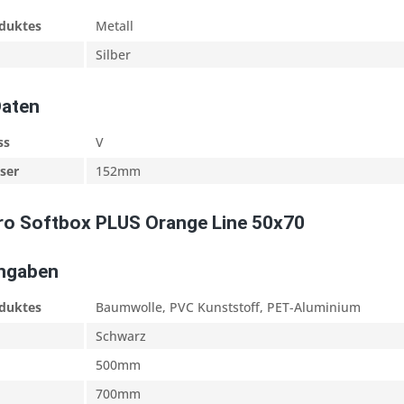
oduktes
Metall
Silber
Daten
ss
V
ser
152mm
ro Softbox PLUS Orange Line 50x70
Angaben
oduktes
Baumwolle, PVC Kunststoff, PET-Aluminium
Schwarz
500mm
700mm