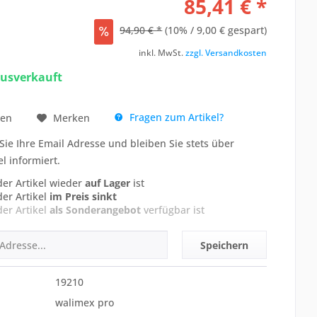
85,41 € *
94,90 € *
(10% / 9,00 € gespart)
inkl. MwSt.
zzgl. Versandkosten
ausverkauft
Fragen zum Artikel?
hen
Merken
Sie Ihre Email Adresse und bleiben Sie stets über
el informiert.
der Artikel wieder
auf Lager
ist
der Artikel
im Preis sinkt
der Artikel
als Sonderangebot
verfügbar ist
Speichern
19210
walimex pro