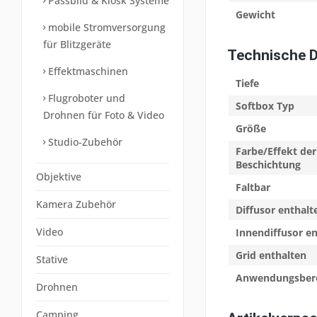
Passbild & Kiosk Systeme
Gewicht
mobile Stromversorgung
für Blitzgeräte
Technische 
Effektmaschinen
Tiefe
Flugroboter und
Softbox Typ
Drohnen für Foto & Video
Größe
Studio-Zubehör
Farbe/Effekt der
Beschichtung
Objektive
Faltbar
Kamera Zubehör
Diffusor enthalt
Video
Innendiffusor e
Grid enthalten
Stative
Anwendungsber
Drohnen
Camping