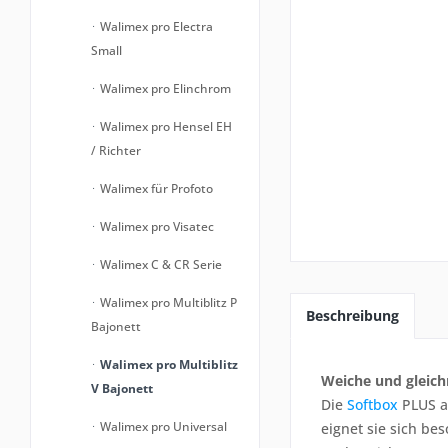
Walimex pro Electra
Small
Walimex pro Elinchrom
Walimex pro Hensel EH
/ Richter
Walimex für Profoto
Walimex pro Visatec
Walimex C & CR Serie
Walimex pro Multiblitz P
Beschreibung
Bajonett
Walimex pro Multiblitz
Weiche und gleic
V Bajonett
Die
Softbox
PLUS au
Walimex pro Universal
eignet sie sich be