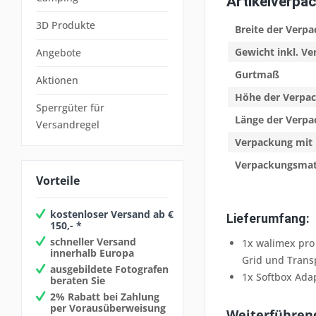
Artikelverpa
3D Produkte
Breite der Verp
Gewicht inkl. V
Angebote
Gurtmaß
Aktionen
Höhe der Verpa
Sperrgüter für
Länge der Verp
Versandregel
Verpackung mit 
Verpackungsmat
Vorteile
kostenloser Versand ab €
Lieferumfang:
150,- *
schneller Versand
1x walimex pro
innerhalb Europa
Grid und Trans
ausgebildete Fotografen
1x Softbox Ada
beraten Sie
2% Rabatt bei Zahlung
per Vorausüberweisung
Weiterführend