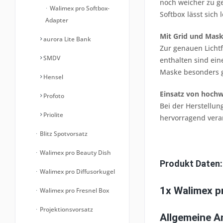
noch weicher zu ge
Walimex pro Softbox-
Softbox lässt sich
Adapter
Mit Grid und Mas
aurora Lite Bank
Zur genauen Lichtf
SMDV
enthalten sind ein
Maske besonders g
Hensel
Einsatz von hochw
Profoto
Bei der Herstellun
Priolite
hervorragend vera
Blitz Spotvorsatz
Walimex pro Beauty Dish
Produkt Daten:
Walimex pro Diffusorkugel
1x Walimex p
Walimex pro Fresnel Box
Projektionsvorsatz
Allgemeine 