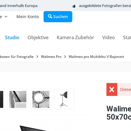
sand innerhalb Europa
ausgebildete Fotografen bera
fe
Mein Konto
Suchen
Studio
Objektive
Kamera Zubehör
Video
Sta
boxen für Fotografie
Walimex Pro
Walimex pro Multiblitz V Bajonett
Diese
Walime
50x70c