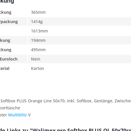
ckung
ackung
365mm
erpackung
1414g
1613mm
ckung
194mm
ackung
495mm
Euroloch
Nein
erial
Karton
 Softbox PLUS Orange Line 50x70, inkl. Softbox, Gestänge, Zwisch
porttasche
pter
Multiblitz
V
e Links zu "Walimex pro Softbox PLUS OL 50x70cm