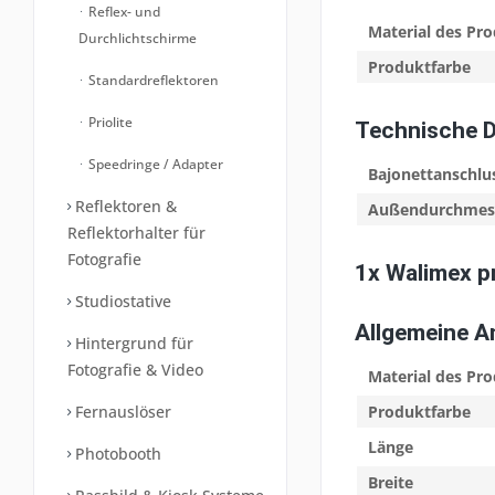
Reflex- und
Material des Pr
Durchlichtschirme
Produktfarbe
Standardreflektoren
Priolite
Technische 
Speedringe / Adapter
Bajonettanschlu
Reflektoren &
Außendurchmes
Reflektorhalter für
Fotografie
1x Walimex p
Studiostative
Allgemeine 
Hintergrund für
Fotografie & Video
Material des Pr
Fernauslöser
Produktfarbe
Länge
Photobooth
Breite