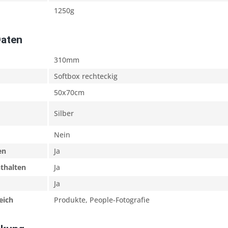
1250g
Daten
310mm
Softbox rechteckig
50x70cm
Silber
Nein
en
Ja
nthalten
Ja
Ja
eich
Produkte, People-Fotografie