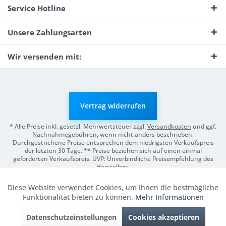
Service Hotline
Unsere Zahlungsarten
Wir versenden mit:
Vertrag widerrufen
* Alle Preise inkl. gesetzl. Mehrwertsteuer zzgl.
Versandkosten
und ggf.
Nachnahmegebühren, wenn nicht anders beschrieben.
Durchgestrichene Preise entsprechen dem niedrigsten Verkaufspreis
der letzten 30 Tage. ** Preise beziehen sich auf einen einmal
geforderten Verkaufspreis. UVP: Unverbindliche Preisempfehlung des
Herstellers.
© 2026 Digitale Fotografien | Entwicklung & Support by
Pro-Webs.de
Diese Website verwendet Cookies, um Ihnen die bestmögliche
Aktiv
Funktionale
Funktionalität bieten zu können.
Mehr Informationen
Datenschutzeinstellungen
Cookies akzeptieren
Inaktiv
Marketing