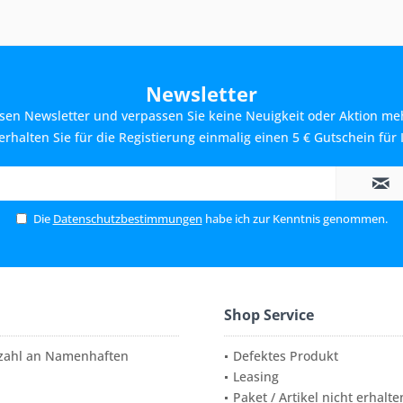
Newsletter
sen Newsletter und verpassen Sie keine Neuigkeit oder Aktion me
rhalten Sie für die Registierung einmalig einen 5 € Gutschein für 
Die
Datenschutzbestimmungen
habe ich zur Kenntnis genommen.
Shop Service
elzahl an Namenhaften
Defektes Produkt
Leasing
Paket / Artikel nicht erhalte