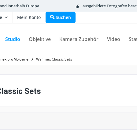
sand innerhalb Europa
ausgebildete Fotografen bera
fe
Mein Konto
Suchen
Studio
Objektive
Kamera Zubehör
Video
Sta
mex pro VE-Serie
Walimex Classic Sets
lassic Sets