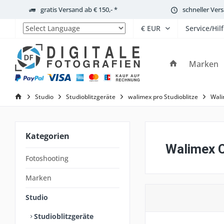
gratis Versand ab € 150,- *
schneller Ver
Service/Hil
Powered by
Marken
Studio
Studioblitzgeräte
walimex pro Studioblitze
Wali
Kategorien
Walimex C
Fotoshooting
Marken
Studio
Studioblitzgeräte