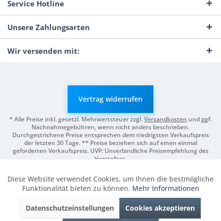
Service Hotline
Unsere Zahlungsarten
Wir versenden mit:
Vertrag widerrufen
* Alle Preise inkl. gesetzl. Mehrwertsteuer zzgl.
Versandkosten
und ggf.
Nachnahmegebühren, wenn nicht anders beschrieben.
Durchgestrichene Preise entsprechen dem niedrigsten Verkaufspreis
der letzten 30 Tage. ** Preise beziehen sich auf einen einmal
geforderten Verkaufspreis. UVP: Unverbindliche Preisempfehlung des
Herstellers.
© 2026 Digitale Fotografien | Entwicklung & Support by
Pro-Webs.de
Diese Website verwendet Cookies, um Ihnen die bestmögliche
Aktiv
Funktionale
Funktionalität bieten zu können.
Mehr Informationen
Datenschutzeinstellungen
Cookies akzeptieren
Inaktiv
Marketing