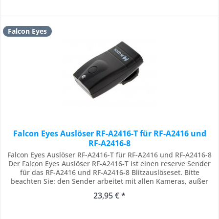
Falcon Eyes
Falcon Eyes Auslöser RF-A2416-T für RF-A2416 und
RF-A2416-8
Falcon Eyes Auslöser RF-A2416-T für RF-A2416 und RF-A2416-8
Der Falcon Eyes Auslöser RF-A2416-T ist einen reserve Sender
für das RF-A2416 und RF-A2416-8 Blitzauslöseset. Bitte
beachten Sie: den Sender arbeitet mit allen Kameras, außer
Kameras von Sony / Minolta. Wenn Sie den Reserve Sender für
23,95 € *
Sony und Minolta Kameras verwenden möchten, können Sie
den Falcon Eyes HS-25A...