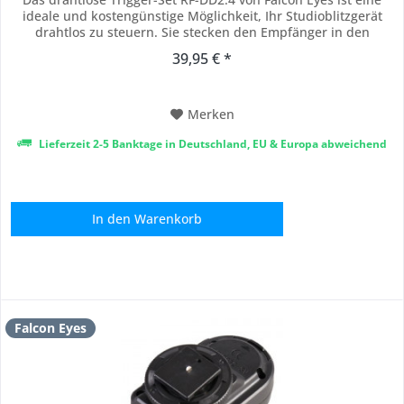
ideale und kostengünstige Möglichkeit, Ihr Studioblitzgerät
drahtlos zu steuern. Sie stecken den Empfänger in den
Synchronisationseingang des Studio-Blitzgerätes. Schieben Sie
39,95 € *
den Auslöser auf die Spiegelreflexkamera und damit ist das
Set einsatzbereit....
Merken
Lieferzeit 2-5 Banktage in Deutschland, EU & Europa abweichend
In den
Warenkorb
Falcon Eyes