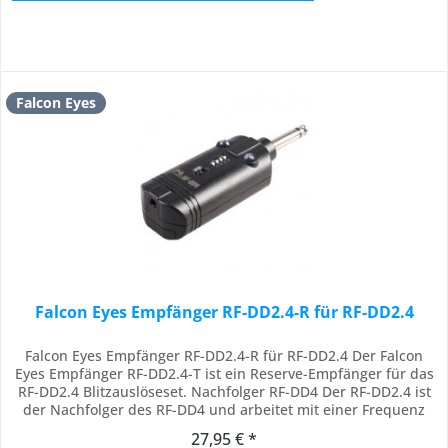
Falcon Eyes
Falcon Eyes Empfänger RF-DD2.4-R für RF-DD2.4
Falcon Eyes Empfänger RF-DD2.4-R für RF-DD2.4 Der Falcon
Eyes Empfänger RF-DD2.4-T ist ein Reserve-Empfänger für das
RF-DD2.4 Blitzauslöseset. Nachfolger RF-DD4 Der RF-DD2.4 ist
der Nachfolger des RF-DD4 und arbeitet mit einer Frequenz
von 2,4 GHz anstelle von 433 MHz. Dieser ist daher nicht
27,95 € *
kompatibel mit der alten Version RF-DD4, dies gilt sowohl für