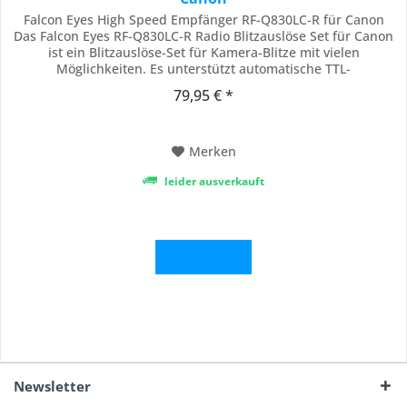
Falcon Eyes High Speed Empfänger RF-Q830LC-R für Canon
Das Falcon Eyes RF-Q830LC-R Radio Blitzauslöse Set für Canon
ist ein Blitzauslöse-Set für Kamera-Blitze mit vielen
Möglichkeiten. Es unterstützt automatische TTL-
Kommunikation mit der Kamera aber auch völlig manuelle
79,95 € *
Einstellungen. Sie können z.B. mit mehrere Empfängern Ihre
Kamerablitze in Gruppen aufteilen und für jede...
Merken
leider ausverkauft
Details
Newsletter