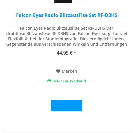
Falcon Eyes Radio Blitzausl?se Set RF-D3HS
Falcon Eyes Radio Blitzausl?se Set RF-D3HS Der
drahtlose Blitzauslöse RF-D3HS von Falcon Eyes sorgt für viel
Flexibilität bei der Studiofotografie. Dies ermöglicht Ihnen,
Gegenstände aus verschiedenen Winkeln und Entfernungen
zu fotografieren und eignet sich besonders für Produkt- und
44,95 € *
Porträtfotografie. Am Kopf des Joysticks lassen sich bis zu drei
Kamerablitze anbringen....
Merken
leider ausverkauft
Details