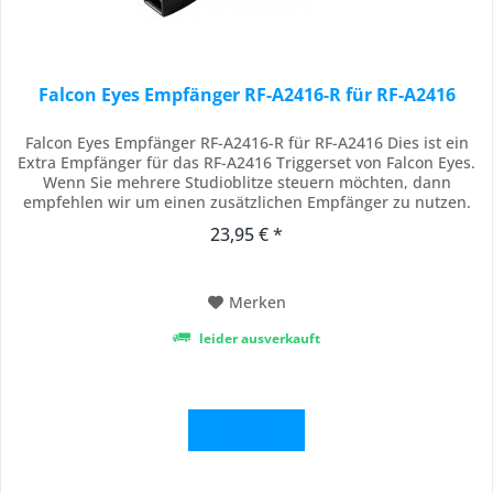
Falcon Eyes Empfänger RF-A2416-R für RF-A2416
Falcon Eyes Empfänger RF-A2416-R für RF-A2416 Dies ist ein
Extra Empfänger für das RF-A2416 Triggerset von Falcon Eyes.
Wenn Sie mehrere Studioblitze steuern möchten, dann
empfehlen wir um einen zusätzlichen Empfänger zu nutzen.
Wenn Sie die Studioblitze auf das gleiche Moment ausgelöst
23,95 € *
haben wollen, müssen Sie die Studioblitze auf einander
richten. Mit einem zusätzlichen...
Merken
leider ausverkauft
Details