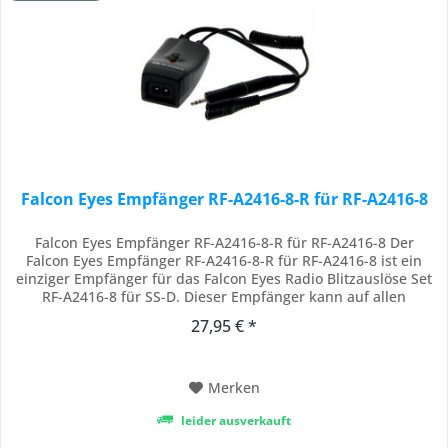
Falcon Eyes Empfänger RF-A2416-8-R für RF-A2416-8
Falcon Eyes Empfänger RF-A2416-8-R für RF-A2416-8 Der
Falcon Eyes Empfänger RF-A2416-8-R für RF-A2416-8 ist ein
einziger Empfänger für das Falcon Eyes Radio Blitzauslöse Set
RF-A2416-8 für SS-D. Dieser Empfänger kann auf allen
Studioblitzen mit einem C7-Stromkabel und 3,5 mm bzw. 6,3
27,95 € *
mm Klinkensteckereingang angeschlossen werden. Zum
Beispiel geeignet für: - Falcon Eyes...
Merken
leider ausverkauft