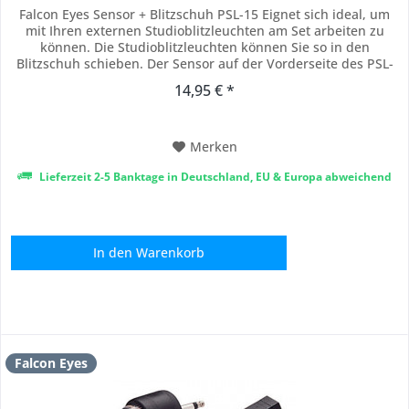
Falcon Eyes Sensor + Blitzschuh PSL-15 Eignet sich ideal, um
mit Ihren externen Studioblitzleuchten am Set arbeiten zu
können. Die Studioblitzleuchten können Sie so in den
Blitzschuh schieben. Der Sensor auf der Vorderseite des PSL-
15 nimmt das Blitzlicht Ihres Studioblitzleuchten-Sets auf und
14,95 € *
löst daraufhin die externe Studioblitzleuchte aus. Den
Fotosensor kann man an...
Merken
Lieferzeit 2-5 Banktage in Deutschland, EU & Europa abweichend
In den
Warenkorb
Falcon Eyes