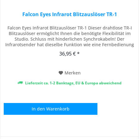
Falcon Eyes Infrarot Blitzauslöser TR-1
Falcon Eyes Infrarot Blitzauslöser TR-1 Dieser drahtlose TR-I
Blitzauslöser ermöglicht Ihnen die benötigte Flexibilität im
Studio. Schluss mit hinderlichen Synchrokabeln! Der
Infrarotsender hat dieselbe Funktion wie eine Fernbedienung
beim Fernseher, nur dass das Signal beim Sender stärker ist.
36,95 € *
Der TR-I ist eine günstige Lösung für das drahtlose
Fotografieren. Der TR-I von...
Merken
Lieferzeit ca. 1-2 Banktage, EU & Europa abweichend
In den
Warenkorb