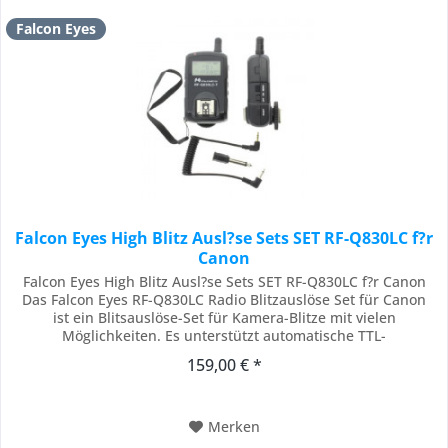
Falcon Eyes
Falcon Eyes High Blitz Ausl?se Sets SET RF-Q830LC f?r
Canon
Falcon Eyes High Blitz Ausl?se Sets SET RF-Q830LC f?r Canon
Das Falcon Eyes RF-Q830LC Radio Blitzauslöse Set für Canon
ist ein Blitsauslöse-Set für Kamera-Blitze mit vielen
Möglichkeiten. Es unterstützt automatische TTL-
Kommunikation mit der Kamera aber auch völlig Manuelle
159,00 € *
Einstellungen. Sie können z.B. mit mehrere Empfängern Ihre
Kamerablitze in Gruppen aufteilen und für...
Merken