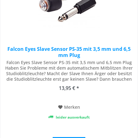
Falcon Eyes Slave Sensor PS-35 mit 3,5 mm und 6,5
mm Plug
Falcon Eyes Slave Sensor PS-35 mit 3,5 mm und 6,5 mm Plug
Haben Sie Probleme mit dem automatischem Mitblitzen Ihrer
Studioblitzleuchte? Macht der Slave Ihnen Ärger oder besitzt
die Studioblitzleuchte erst gar keinen Slave? Dann brauchen
Sie diesen Fotosensor! Durch den Sensor reagiert ihre
13,95 € *
Studioblitzleuchte auf Ihren Infrarotsender. Dieser ist
Übergangsstück versehen, so...
Merken
leider ausverkauft