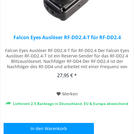
Falcon Eyes Auslöser RF-DD2.4-T für RF-DD2.4
Falcon Eyes Auslöser RF-DD2.4-T für RF-DD2.4 Der Falcon Eyes
Auslöser RF-DD2.4-T ist ein Reserve-Sender für das RF-DD2.4
Blitzauslöseset. Nachfolger RF-DD4 Der RF-DD2.4 ist der
Nachfolger des RF-DD4 und arbeitet mit einer Frequenz von
2,4 GHz anstelle von 433 MHz. Dieser ist daher nicht
27,95 € *
kompatibel mit der alten Version RF-DD4, dies gilt sowohl für
den Auslöser als auch für...
Merken
Lieferzeit 2-5 Banktage in Deutschland, EU & Europa abweichend
In den
Warenkorb