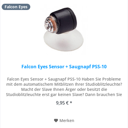
Falcon Eyes
Falcon Eyes Sensor + Saugnapf PSS-10
Falcon Eyes Sensor + Saugnapf PSS-10 Haben Sie Probleme
mit dem automatischem Mitblitzen Ihrer Studioblitzleuchte?
Macht der Slave Ihnen Ärger oder besitzt die
Studioblitzleuchte erst gar keinen Slave? Dann brauchen Sie
diesen Fotosensor! Durch den Sensor reagiert ihre
9,95 € *
Studioblitzleuchte auf Ihren Infrarotsender. Dieser besitzt
einen praktischen Saugnapf. An der Rückseite...
Merken