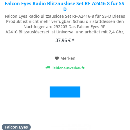
Falcon Eyes Radio Blitzauslöse Set RF-A2416-8 für SS-
D
Falcon Eyes Radio Blitzauslöse Set RF-A2416-8 für SS-D Dieses
Produkt ist nicht mehr verfügbar. Schau dir stattdessen den
Nachfolger an: 292203 Das Falcon Eyes RF-
A2416 Blitzauslöserset ist Universal und arbeitet mit 2,4 Ghz,
für die Falcon Eyes Studioblitze aus der SS-D-Serie und
37,95 € *
Linkstar Blitze aus der MT-D Serie. Die universelle Trigger ist
natürlich auch für andere...
Merken
leider ausverkauft
Details
Falcon Eyes