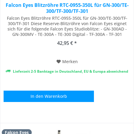
Falcon Eyes Blitzröhre RTC-0955-350L für GN-300/TE-
300/TF-300/TF-301
Falcon Eyes Blitzröhre RTC-0955-350L für GN-300/TE-300/TF-
300/TF-301 Diese Reserve-Blitzröhre von Falcon Eyes eignet
sich für die folgende Falcon Eyes Studioblitze: - GN-300AD -
GN-300MV - TE-300A - TE-300 Digital - TF-300A - TF-301
Lieferumfang Falcon Eyes Blitzröhre RTC-0955-350L für GN-
42,95 € *
300AD/GN-300MV/TE-300(A)
Merken
Lieferzeit 2-5 Banktage in Deutschland, EU & Europa abweichend
In den
Warenkorb
Falcon Eyes