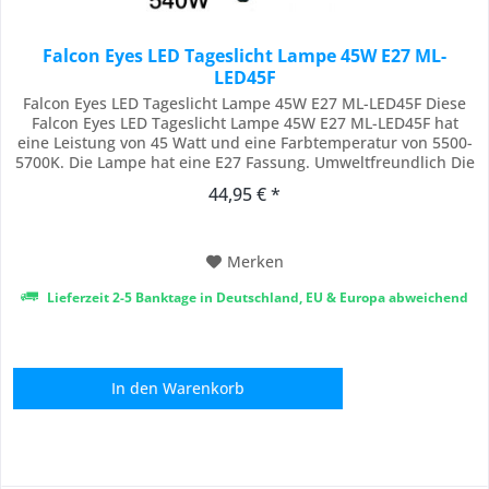
Falcon Eyes LED Tageslicht Lampe 45W E27 ML-
LED45F
Falcon Eyes LED Tageslicht Lampe 45W E27 ML-LED45F Diese
Falcon Eyes LED Tageslicht Lampe 45W E27 ML-LED45F hat
eine Leistung von 45 Watt und eine Farbtemperatur von 5500-
5700K. Die Lampe hat eine E27 Fassung. Umweltfreundlich Die
luftgekühlte ML-LED45F hat einen CRI-Wert von 95 und ist eine
44,95 € *
energiesparende Lampe, verglichen mit traditionellen
Halogenlampen. Die Lampe hat...
Merken
Lieferzeit 2-5 Banktage in Deutschland, EU & Europa abweichend
In den
Warenkorb