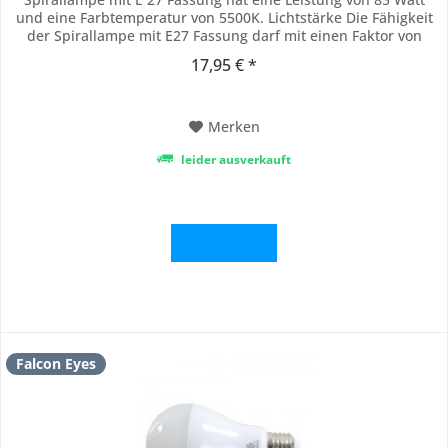
und eine Farbtemperatur von 5500K. Lichtstärke Die Fähigkeit
der Spirallampe mit E27 Fassung darf mit einen Faktor von
fünf multipliziert werden, Das ist der verglichen Stärke einer
17,95 € *
normalen Glühlampe. Die Fähigkeit dieser 85W-Spirallampe ist
vergleichbar mit einen...
Merken
leider ausverkauft
Details
Falcon Eyes