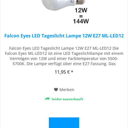
Falcon Eyes LED Tageslicht Lampe 12W E27 ML-LED12
Falcon Eyes LED Tageslicht Lampe 12W E27 ML-LED12 Die
Falcon Eyes ML-LED12 ist eine LED Tageslichtlampe mit einem
Vermögen von 12W und einer Farbtemperatur von 5500-
5700K. Die Lampe verfügt über eine E27 Fassung. Das
Gehäuse besteht aus einem robusten Kunststoff, wodurch
11,95 € *
diese Lampe sicherer zu transportieren ist als eine
traditionelle fluoreszierende Lampe. Energiesparend...
Merken
leider ausverkauft
Details