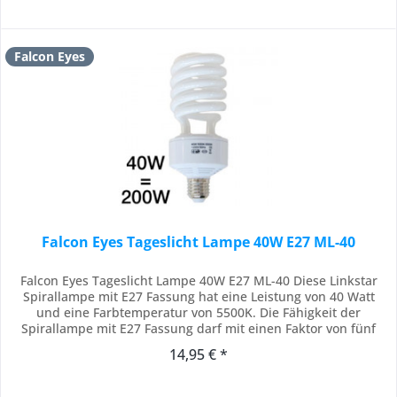
Falcon Eyes
Falcon Eyes Tageslicht Lampe 40W E27 ML-40
Falcon Eyes Tageslicht Lampe 40W E27 ML-40 Diese Linkstar
Spirallampe mit E27 Fassung hat eine Leistung von 40 Watt
und eine Farbtemperatur von 5500K. Die Fähigkeit der
Spirallampe mit E27 Fassung darf mit einen Faktor von fünf
multipliziert werden, Das ist der verglichen Stärke einer
14,95 € *
normalen Glühlampe. Die Fähigkeit dieser 40W-Spirallampe ist
vergleichbar mit einen...