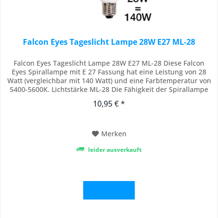
Falcon Eyes Tageslicht Lampe 28W E27 ML-28
Falcon Eyes Tageslicht Lampe 28W E27 ML-28 Diese Falcon
Eyes Spirallampe mit E 27 Fassung hat eine Leistung von 28
Watt (vergleichbar mit 140 Watt) und eine Farbtemperatur von
5400-5600K. Lichtstärke ML-28 Die Fähigkeit der Spirallampe
mit E27 Fassung darf mit einen Faktor von fünf multipliziert
10,95 € *
werden, Das ist der verglichen Stärke einer normalen
Glühlampe. Die Fähigkeit...
Merken
leider ausverkauft
Details