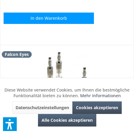
In den
Warenkorb
Falcon Eyes
Diese Website verwendet Cookies, um Ihnen die bestmögliche
Aktiv
Funktionale
Funktionalität bieten zu können.
Mehr Informationen
Datenschutzeinstellungen
Cookies akzeptieren
Inaktiv
Marketing
Falcon Eyes Blitzröhre RTC-1255-600L für GN-600/TE-
Alle Cookies akzeptieren
600/TF-600/TF-601
Inaktiv
Tracking
Falcon Eyes Blitzröhre RTC-1255-600L für GN-600/TE-600/TF-