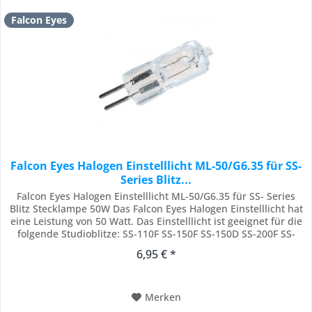
Falcon Eyes
Falcon Eyes Halogen Einstelllicht ML-50/G6.35 für SS-
Series Blitz...
Falcon Eyes Halogen Einstelllicht ML-50/G6.35 für SS- Series
Blitz Stecklampe 50W Das Falcon Eyes Halogen Einstelllicht hat
eine Leistung von 50 Watt. Das Einstelllicht ist geeignet für die
folgende Studioblitze: SS-110F SS-150F SS-150D SS-200F SS-
200D SS-250D SS-300T SS-350HD TB-400D Lieferumfang Falcon
6,95 € *
Eyes Halogen Einstelllicht ML-50/G6.35 für SS-
110/150/200F/300T...
Merken