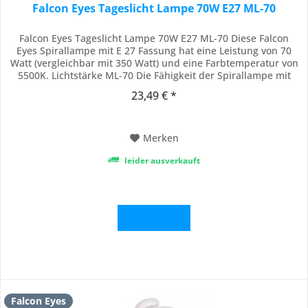
Falcon Eyes Tageslicht Lampe 70W E27 ML-70
Falcon Eyes Tageslicht Lampe 70W E27 ML-70 Diese Falcon
Eyes Spirallampe mit E 27 Fassung hat eine Leistung von 70
Watt (vergleichbar mit 350 Watt) und eine Farbtemperatur von
5500K. Lichtstärke ML-70 Die Fähigkeit der Spirallampe mit
E27 Fassung darf mit einen Faktor von fünf multipliziert
23,49 € *
werden, Das ist der verglichen Stärke einer normalen
Glühlampe. Die Fähigkeit dieser...
Merken
leider ausverkauft
Details
Falcon Eyes