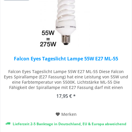
Falcon Eyes Tageslicht Lampe 55W E27 ML-55
Falcon Eyes Tageslicht Lampe 55W E27 ML-55 Diese Falcon
Eyes Spirallampe (E27 Fassung) hat eine Leistung von 55W und
eine Farbtemperatur von 5500K. Lichtstärke ML-55 Die
Fähigkeit der Spirallampe mit E27 Fassung darf mit einen
Faktor von fünf multipliziert werden, Das ist der verglichen
17,95 € *
Stärke einer normalen Glühlampe. Die Fähigkeit dieser 55W-
Spirallampe ist vergleichbar...
Merken
Lieferzeit 2-5 Banktage in Deutschland, EU & Europa abweichend