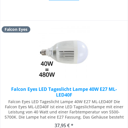
Falcon Eyes
Falcon Eyes LED Tageslicht Lampe 40W E27 ML-
LED40F
Falcon Eyes LED Tageslicht Lampe 40W E27 ML-LED40F Die
Falcon Eyes ML-LED40F ist eine LED Tageslichtlampe mit einer
Leistung von 40 Watt und einer Farbtemperatur von 5500-
5700K. Die Lampe hat eine E27 Fassung. Das Gehäuse besteht
aus einem robusten Kunststoff, wodurch diese Lampe sicherer
37,95 € *
zu transportieren ist als eine traditionelle fluoreszierende