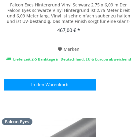
Falcon Eyes Hintergrund Vinyl Schwarz 2,75 x 6,09 m Der
Falcon Eyes schwarze Vinyl Hintergrund ist 2,75 Meter breit
und 6,09 Meter lang. Vinyl ist sehr einfach sauber zu halten
und ist UV-beständig. Das matte Finish sorgt für eine Glanz-
freie Oberfläche und ergibt einen reinen schwarzen
467,00 € *
Hintergrund mit der richtigen Beleuchtung. Das macht dieses
Vinyl ideal für...
Merken
Lieferzeit 2-5 Banktage in Deutschland, EU & Europa abweichend
In den
Warenkorb
Falcon Eyes