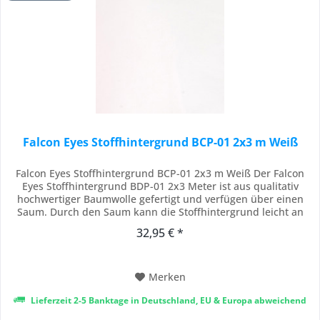
Falcon Eyes Stoffhintergrund BCP-01 2x3 m Weiß
Falcon Eyes Stoffhintergrund BCP-01 2x3 m Weiß Der Falcon
Eyes Stoffhintergrund BDP-01 2x3 Meter ist aus qualitativ
hochwertiger Baumwolle gefertigt und verfügen über einen
Saum. Durch den Saum kann die Stoffhintergrund leicht an
Stangen von Hintergrundsystemen aufgehängt werden. Die
32,95 € *
Stoffhintergründe sind robust und strapazierfähig und
können auch als Gardine verwendet...
Merken
Lieferzeit 2-5 Banktage in Deutschland, EU & Europa abweichend