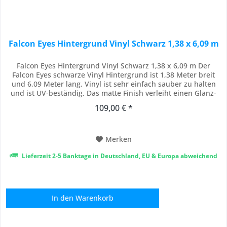
Falcon Eyes Hintergrund Vinyl Schwarz 1,38 x 6,09 m
Falcon Eyes Hintergrund Vinyl Schwarz 1,38 x 6,09 m Der
Falcon Eyes schwarze Vinyl Hintergrund ist 1,38 Meter breit
und 6,09 Meter lang. Vinyl ist sehr einfach sauber zu halten
und ist UV-beständig. Das matte Finish verleiht einen Glanz-
freien Hintergrund. Der Vinyl Hintergrund kommt auf eine
109,00 € *
Rolle mit einem festen Aluminium Kern, hängt gerade und
kann auf allen Hintergrund...
Merken
Lieferzeit 2-5 Banktage in Deutschland, EU & Europa abweichend
In den
Warenkorb