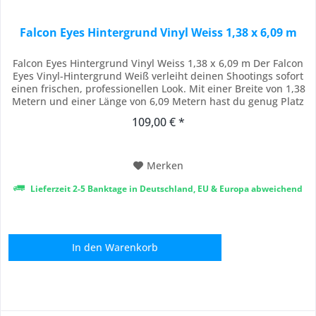
Falcon Eyes Hintergrund Vinyl Weiss 1,38 x 6,09 m
Falcon Eyes Hintergrund Vinyl Weiss 1,38 x 6,09 m Der Falcon
Eyes Vinyl-Hintergrund Weiß verleiht deinen Shootings sofort
einen frischen, professionellen Look. Mit einer Breite von 1,38
Metern und einer Länge von 6,09 Metern hast du genug Platz
für Porträts, Newborn-Sessions oder moderne Produktfotos.
109,00 € *
Die matte Oberfläche sorgt für einen reflexionsfreien,
strahlend weißen...
Merken
Lieferzeit 2-5 Banktage in Deutschland, EU & Europa abweichend
In den
Warenkorb