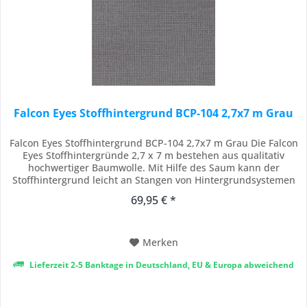
Falcon Eyes Stoffhintergrund BCP-104 2,7x7 m Grau
Falcon Eyes Stoffhintergrund BCP-104 2,7x7 m Grau Die Falcon
Eyes Stoffhintergründe 2,7 x 7 m bestehen aus qualitativ
hochwertiger Baumwolle. Mit Hilfe des Saum kann der
Stoffhintergrund leicht an Stangen von Hintergrundsystemen
aufgehängt werden. Die Stoffhintergründe sind belastbar und
69,95 € *
können auch als Gardine gebraucht werden. Achtung: Die
Stoffhintergründe sind alle...
Merken
Lieferzeit 2-5 Banktage in Deutschland, EU & Europa abweichend