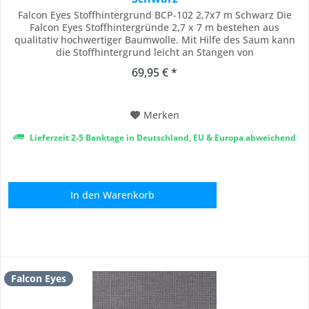
Falcon Eyes Stoffhintergrund BCP-102 2,7x7 m Schwarz Die
Falcon Eyes Stoffhintergründe 2,7 x 7 m bestehen aus
qualitativ hochwertiger Baumwolle. Mit Hilfe des Saum kann
die Stoffhintergrund leicht an Stangen von
Hintergrundsystemen aufgehängt werden. Die
69,95 € *
Stoffhintergründe sind belastbar und können auch als
Gardine gebraucht werden. Achtung: Die Stoffhintergründe
sind alle...
Merken
Lieferzeit 2-5 Banktage in Deutschland, EU & Europa abweichend
In den
Warenkorb
Falcon Eyes