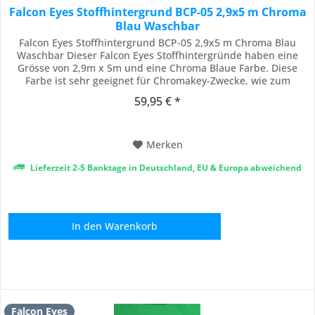
Falcon Eyes Stoffhintergrund BCP-05 2,9x5 m Chroma
Blau Waschbar
Falcon Eyes Stoffhintergrund BCP-05 2,9x5 m Chroma Blau
Waschbar Dieser Falcon Eyes Stoffhintergründe haben eine
Grösse von 2,9m x 5m und eine Chroma Blaue Farbe. Diese
Farbe ist sehr geeignet für Chromakey-Zwecke, wie zum
Beispiel das Freistellen von Fotos und Videos. Mit Software
59,95 € *
lassen Personen und Objekte sich mit die richtige
Beleuchtung einfach freistellen. Die Falcon...
Merken
Lieferzeit 2-5 Banktage in Deutschland, EU & Europa abweichend
In den
Warenkorb
Falcon Eyes