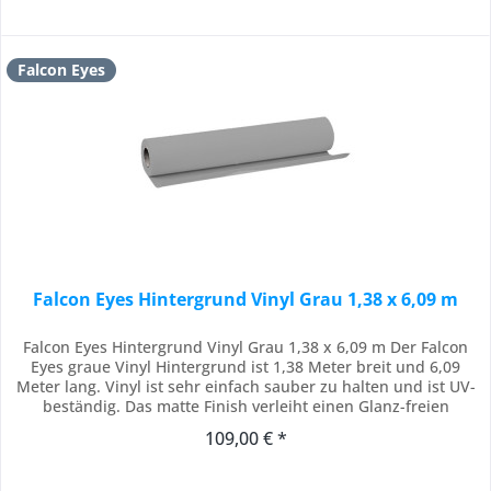
Falcon Eyes
Falcon Eyes Hintergrund Vinyl Grau 1,38 x 6,09 m
Falcon Eyes Hintergrund Vinyl Grau 1,38 x 6,09 m Der Falcon
Eyes graue Vinyl Hintergrund ist 1,38 Meter breit und 6,09
Meter lang. Vinyl ist sehr einfach sauber zu halten und ist UV-
beständig. Das matte Finish verleiht einen Glanz-freien
Hintergrund. Der Vinyl Hintergrund kommt auf eine Rolle mit
109,00 € *
einem festen Aluminum Kern, hängt gerade und kann auf
allen Hintergrund...