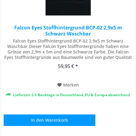
Falcon Eyes Stoffhintergrund BCP-02 2,9x5 m
Schwarz Waschbar
Falcon Eyes Stoffhintergrund BCP-02 2,9x5 m Schwarz
Waschbar Dieser Falcon Eyes Stoffhintergründe haben eine
Grösse von 2,9m x 5m und eine Schwarze Farbe. Die Falcon
Eyes Stoffhintergründe aus Baumwolle sind von guter Qualität
und nicht vergleichbar mit die Non-Woven die dünner sind. Er
59,95 € *
ist ein Saum ist eingenäht, damit der Stoff einfach an einen
Querleger von z.B. einen...
Merken
Lieferzeit 2-5 Banktage in Deutschland, EU & Europa abweichend
In den
Warenkorb