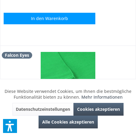
In den
Warenkorb
Falcon Eyes
Diese Website verwendet Cookies, um Ihnen die bestmögliche
Aktiv
Funktionale
Funktionalität bieten zu können.
Mehr Informationen
Datenschutzeinstellungen
Cookies akzeptieren
Inaktiv
Marketing
Falcon Eyes Stoffhintergrund BCP-10 2,7x7 m Chroma
Alle Cookies akzeptieren
Grün
Inaktiv
Tracking
Falcon Eyes Stoffhintergrund BCP-10 2,7x7 m Chroma Grün