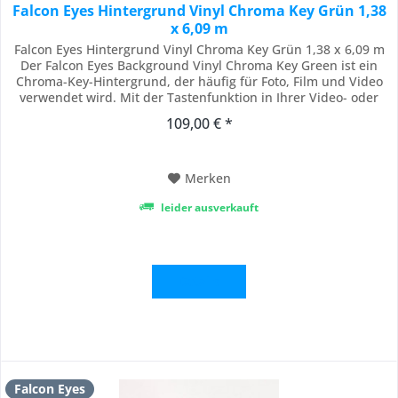
Falcon Eyes Hintergrund Vinyl Chroma Key Grün 1,38
x 6,09 m
Falcon Eyes Hintergrund Vinyl Chroma Key Grün 1,38 x 6,09 m
Der Falcon Eyes Background Vinyl Chroma Key Green ist ein
Chroma-Key-Hintergrund, der häufig für Foto, Film und Video
verwendet wird. Mit der Tastenfunktion in Ihrer Video- oder
Fotobearbeitungssoftware können Sie den Hintergrund
109,00 € *
einfach entfernen. So können Sie im Handumdrehen ein
freistehendes Foto, Video oder...
Merken
leider ausverkauft
Details
Falcon Eyes