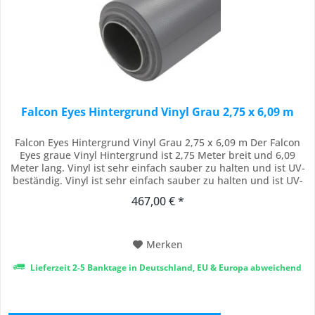
Falcon Eyes Hintergrund Vinyl Grau 2,75 x 6,09 m
Falcon Eyes Hintergrund Vinyl Grau 2,75 x 6,09 m Der Falcon
Eyes graue Vinyl Hintergrund ist 2,75 Meter breit und 6,09
Meter lang. Vinyl ist sehr einfach sauber zu halten und ist UV-
beständig. Vinyl ist sehr einfach sauber zu halten und ist UV-
beständig. Das matte Finish sorgt für eine Glanz-freie
467,00 € *
Oberfläche und ergibt einen reinen grauen Hintergrund mit
der richtigen...
Merken
Lieferzeit 2-5 Banktage in Deutschland, EU & Europa abweichend