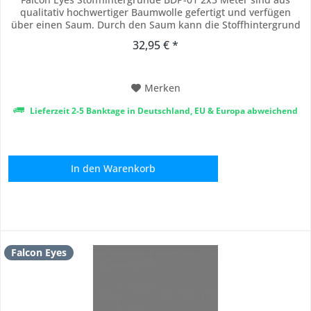
qualitativ hochwertiger Baumwolle gefertigt und verfügen
über einen Saum. Durch den Saum kann die Stoffhintergrund
leicht an Stangen von Hintergrundsystemen aufgehängt
32,95 € *
werden. Die Stoffhintergründe sind robust und
strapazierfähig und können auch als Gardine verwendet...
Merken
Lieferzeit 2-5 Banktage in Deutschland, EU & Europa abweichend
In den
Warenkorb
Falcon Eyes