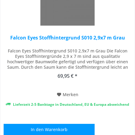
Falcon Eyes Stoffhintergrund S010 2,9x7 m Grau
Falcon Eyes Stoffhintergrund S010 2,9x7 m Grau Die Falcon
Eyes Stoffhintergründe 2,9 x 7 m sind aus qualitativ
hochwertiger Baumwolle gefertigt und verfügen über einen
Saum. Durch den Saum kann die Stoffhintergrund leicht an
Stangen von Hintergrundsystemen aufgehängt werden. Die
69,95 € *
Stoffhintergründe sind robust und strapazierfähig und
können auch als Gardine verwendet werden....
Merken
Lieferzeit 2-5 Banktage in Deutschland, EU & Europa abweichend
In den
Warenkorb