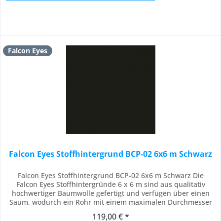
Falcon Eyes
Falcon Eyes Stoffhintergrund BCP-02 6x6 m Schwarz
Falcon Eyes Stoffhintergrund BCP-02 6x6 m Schwarz Die
Falcon Eyes Stoffhintergründe 6 x 6 m sind aus qualitativ
hochwertiger Baumwolle gefertigt und verfügen über einen
Saum, wodurch ein Rohr mit einem maximalen Durchmesser
von 3 cm eingeschoben werden kann. Durch den Saum kann
119,00 € *
die Stoffhintergrund leicht an Stangen von