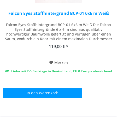
Falcon Eyes Stoffhintergrund BCP-01 6x6 m Weiß
Falcon Eyes Stoffhintergrund BCP-01 6x6 m Weiß Die Falcon
Eyes Stoffhintergründe 6 x 6 m sind aus qualitativ
hochwertiger Baumwolle gefertigt und verfügen über einen
Saum, wodurch ein Rohr mit einem maximalen Durchmesser
von 3 cm eingeschoben werden kann. Durch den Saum kann
119,00 € *
die Stoffhintergrund leicht an Stangen von
Hintergrundsystemen aufgehängt werden. Die...
Merken
Lieferzeit 2-5 Banktage in Deutschland, EU & Europa abweichend
In den
Warenkorb