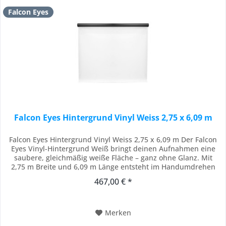
Falcon Eyes
Falcon Eyes Hintergrund Vinyl Weiss 2,75 x 6,09 m
Falcon Eyes Hintergrund Vinyl Weiss 2,75 x 6,09 m Der Falcon
Eyes Vinyl-Hintergrund Weiß bringt deinen Aufnahmen eine
saubere, gleichmäßig weiße Fläche – ganz ohne Glanz. Mit
2,75 m Breite und 6,09 m Länge entsteht im Handumdrehen
ein professionelles Set für Portraits, Newborns oder
467,00 € *
Produktfotografie. Vinyl liegt schön flach, blockt Licht
zuverlässig und lässt sich im Nu...
Merken