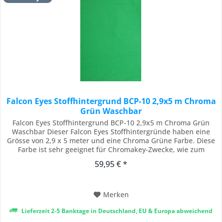
Falcon Eyes Stoffhintergrund BCP-10 2,9x5 m Chroma
Grün Waschbar
Falcon Eyes Stoffhintergrund BCP-10 2,9x5 m Chroma Grün
Waschbar Dieser Falcon Eyes Stoffhintergründe haben eine
Grösse von 2,9 x 5 meter und eine Chroma Grüne Farbe. Diese
Farbe ist sehr geeignet für Chromakey-Zwecke, wie zum
Beispiel das Freistellen von Fotos und Videos. Mit Software
59,95 € *
lassen Personen und Objekte sich mit die richtige
Beleuchtung einfach freistellen. Die...
Merken
Lieferzeit 2-5 Banktage in Deutschland, EU & Europa abweichend