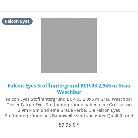
Falcon Eyes
Falcon Eyes Stoffhintergrund BCP-03 2,9x5 m Grau
Waschbar
Falcon Eyes Stoffhintergrund BCP-03 2,9x5 m Grau Waschbar
Dieser Falcon Eyes Stoffhintergründe haben eine Grösse von
2,9m x 5m und eine Graue Farbe. Die Falcon Eyes
Stoffhintergründe aus Baumwolle sind von guter Qualität und
nicht vergleichbar mit die Non-Woven die dünner sind. Er ist
59,95 € *
ein Saum eingenäht, damit der Stoff einfach an einen
Querleger von z.B. einen...