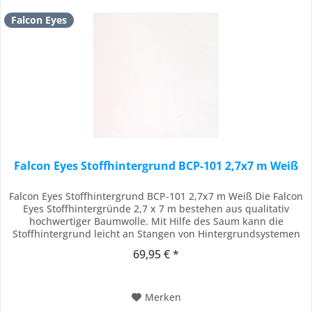
Falcon Eyes
Falcon Eyes Stoffhintergrund BCP-101 2,7x7 m Weiß
Falcon Eyes Stoffhintergrund BCP-101 2,7x7 m Weiß Die Falcon
Eyes Stoffhintergründe 2,7 x 7 m bestehen aus qualitativ
hochwertiger Baumwolle. Mit Hilfe des Saum kann die
Stoffhintergrund leicht an Stangen von Hintergrundsystemen
aufgehängt werden. Die Stoffhintergründe sind belastbar und
69,95 € *
können auch als Gardine gebraucht werden. Achtung: Die
Stoffhintergründe sind alle...
Merken