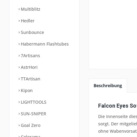
Multiblitz
Hedler
Sunbounce
Habermann Flashtubes
7Artisans
AstrHori
TTArtisan
Beschreibung
Kipon
LIGHTTOOLS
Falcon Eyes S
SUN-SNIPER
Die Innenseite die
sorgt. Der mitgeli
Goal Zero
ohne Wabenvorsat
Colorama