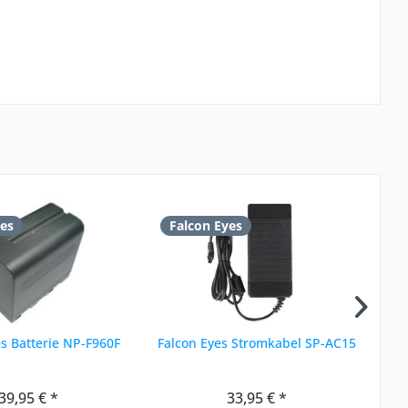
yes
Falcon Eyes
F
es Batterie NP-F960F
Falcon Eyes Stromkabel SP-AC15
F
39,95 € *
33,95 € *