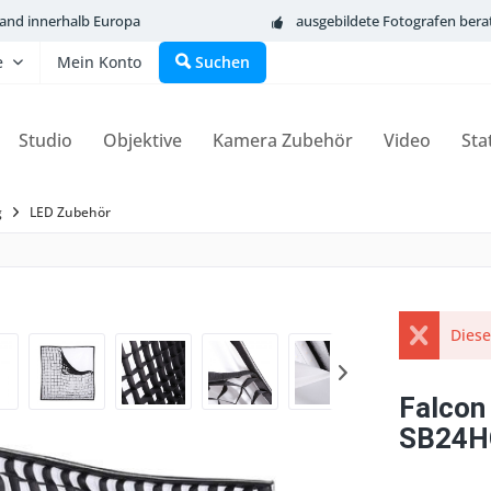
sand innerhalb Europa
ausgebildete Fotografen bera
e
Mein Konto
Suchen
Studio
Objektive
Kamera Zubehör
Video
Sta
g
LED Zubehör
Diese
Falcon
SB24HC