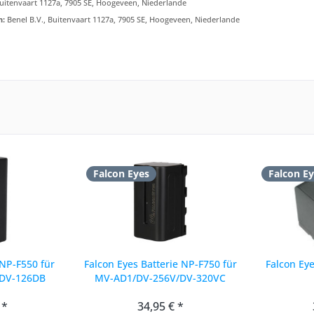
Buitenvaart 1127a, 7905 SE, Hoogeveen, Niederlande
n:
Benel B.V., Buitenvaart 1127a, 7905 SE, Hoogeveen, Niederlande
Falcon Eyes
Falcon E
NP-F550 für
Falcon Eyes Batterie NP-F750 für
Falcon Ey
/DV-126DB
MV-AD1/DV-256V/DV-320VC
 *
34,95 € *