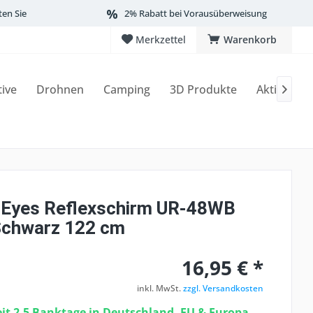
ten Sie
2% Rabatt bei Vorausüberweisung
Merkzettel
Warenkorb
tive
Drohnen
Camping
3D Produkte
Aktionen

 Eyes Reflexschirm UR-48WB
chwarz 122 cm
16,95 € *
inkl. MwSt.
zzgl. Versandkosten
eit 2-5 Banktage in Deutschland, EU & Europa