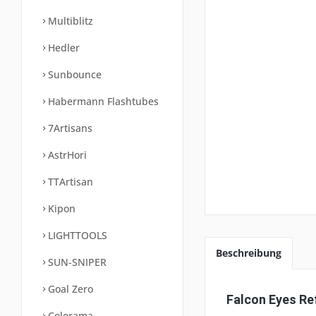
Multiblitz
Hedler
Sunbounce
Habermann Flashtubes
7Artisans
AstrHori
TTArtisan
Kipon
LIGHTTOOLS
Beschreibung
SUN-SNIPER
Goal Zero
Falcon Eyes R
Colorama