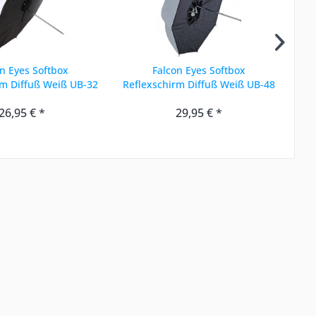
n Eyes Softbox
Falcon Eyes Softbox
Fa
rm Diffuß Weiß UB-32
Reflexschirm Diffuß Weiß UB-48
82 cm
118 cm
26,95 € *
29,95 € *