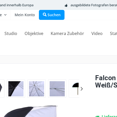
sand innerhalb Europa
ausgebildete Fotografen bera
fe
Mein Konto
Suchen
Studio
Objektive
Kamera Zubehör
Video
Sta
Falcon
Weiß/S
Lieferz