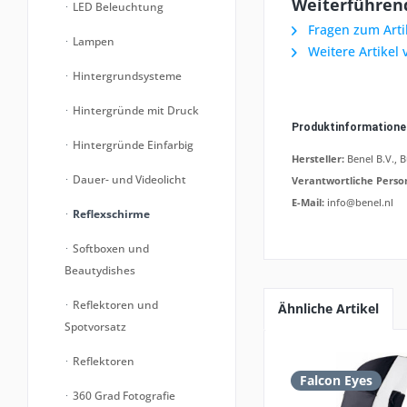
Weiterführend
LED Beleuchtung
Fragen zum Arti
Lampen
Weitere Artikel 
Hintergrundsysteme
Hintergründe mit Druck
Produktinformation
Hintergründe Einfarbig
Hersteller:
Benel B.V., 
Dauer- und Videolicht
Verantwortliche Perso
E-Mail:
info@benel.nl
Reflexschirme
Softboxen und
Beautydishes
Reflektoren und
Ähnliche Artikel
Spotvorsatz
Reflektoren
Falcon Eyes
360 Grad Fotografie