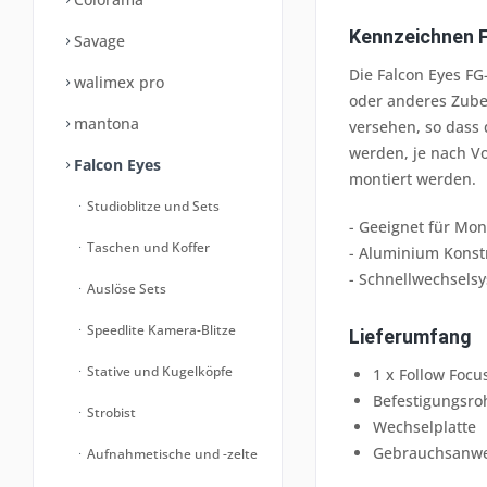
Kennzeichnen F
Savage
Die Falcon Eyes FG
walimex pro
oder anderes Zubeh
mantona
versehen, so dass 
werden, je nach Vo
Falcon Eyes
montiert werden.
Studioblitze und Sets
- Geeignet für Mon
Taschen und Koffer
- Aluminium Konst
- Schnellwechsels
Auslöse Sets
Speedlite Kamera-Blitze
Lieferumfang
Stative und Kugelköpfe
1 x Follow Focu
Befestigungsro
Strobist
Wechselplatte
Gebrauchsanw
Aufnahmetische und -zelte