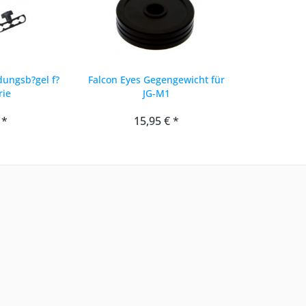
dungsb?gel f?
Falcon Eyes Gegengewicht für
rie
JG-M1
 *
15,95 € *