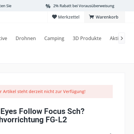
ten Sie
2% Rabatt bei Vorausüberweisung
Merkzettel
Warenkorb
tive
Drohnen
Camping
3D Produkte
Aktionen

r Artikel steht derzeit nicht zur Verfügung!
 Eyes Follow Focus Sch?
ehvorrichtung FG-L2