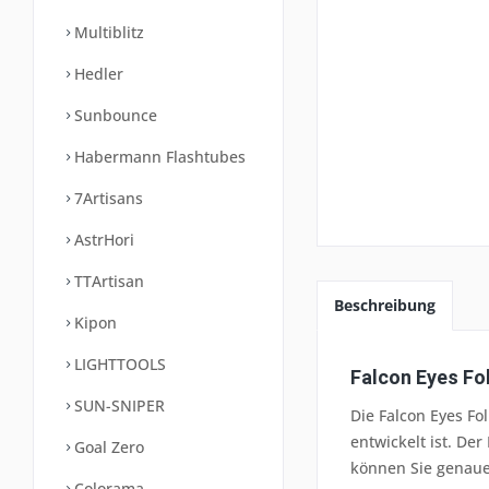
Multiblitz
Hedler
Sunbounce
Habermann Flashtubes
7Artisans
AstrHori
TTArtisan
Beschreibung
Kipon
LIGHTTOOLS
Falcon Eyes Fo
SUN-SNIPER
Die Falcon Eyes Fo
entwickelt ist. De
Goal Zero
können Sie genaue
Colorama