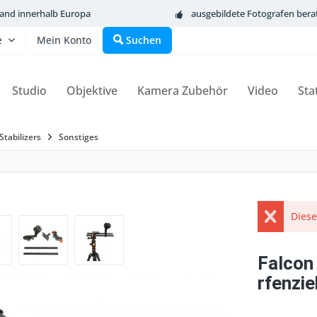
sand innerhalb Europa
ausgebildete Fotografen bera
e
Mein Konto
Suchen
Studio
Objektive
Kamera Zubehör
Video
Sta
Stabilizers
Sonstiges
Diese
Falcon
rfenzi