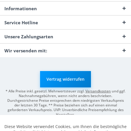
Informationen
Service Hotline
Unsere Zahlungsarten
Wir versenden mit:
Vertrag widerrufen
* Alle Preise inkl. gesetzl. Mehrwertsteuer zzgl.
Versandkosten
und ggf.
Nachnahmegebühren, wenn nicht anders beschrieben.
Durchgestrichene Preise entsprechen dem niedrigsten Verkaufspreis
der letzten 30 Tage. ** Preise beziehen sich auf einen einmal
geforderten Verkaufspreis. UVP: Unverbindliche Preisempfehlung des
Herstellers.
© 2026 Digitale Fotografien | Entwicklung & Support by
Pro-Webs.de
Diese Website verwendet Cookies, um Ihnen die bestmögliche
Aktiv
Funktionale