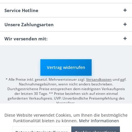
Service Hotline
Unsere Zahlungsarten
Wir versenden mit:
Vertrag widerrufen
* Alle Preise inkl. gesetzl. Mehrwertsteuer zzgl.
Versandkosten
und ggf.
Nachnahmegebühren, wenn nicht anders beschrieben.
Durchgestrichene Preise entsprechen dem niedrigsten Verkaufspreis
der letzten 30 Tage. ** Preise beziehen sich auf einen einmal
geforderten Verkaufspreis. UVP: Unverbindliche Preisempfehlung des
Herstellers.
© 2026 Digitale Fotografien | Entwicklung & Support by
Pro-Webs.de
Diese Website verwendet Cookies, um Ihnen die bestmögliche
Aktiv
Funktionale
Funktionalität bieten zu können.
Mehr Informationen