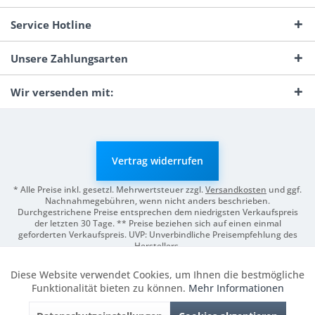
Service Hotline
Unsere Zahlungsarten
Wir versenden mit:
Vertrag widerrufen
* Alle Preise inkl. gesetzl. Mehrwertsteuer zzgl.
Versandkosten
und ggf.
Nachnahmegebühren, wenn nicht anders beschrieben.
Durchgestrichene Preise entsprechen dem niedrigsten Verkaufspreis
der letzten 30 Tage. ** Preise beziehen sich auf einen einmal
geforderten Verkaufspreis. UVP: Unverbindliche Preisempfehlung des
Herstellers.
© 2026 Digitale Fotografien | Entwicklung & Support by
Pro-Webs.de
Diese Website verwendet Cookies, um Ihnen die bestmögliche
Aktiv
Funktionale
Funktionalität bieten zu können.
Mehr Informationen