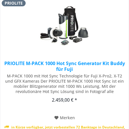
PRIOLITE
PRIOLITE M-PACK 1000 Hot Sync Generator Kit Buddy
für Fuji
M-PACK 1000 mit Hot Sync Technologie für Fuji X-Pro2, X-T2
und GFX Kameras Der PRIOLITE M-PACK 1000 Hot Sync ist ein
mobiler Blitzgenerator mit 1000 Ws Leistung. Mit der
revolutionäre Hot Sync Lösung sind in Fotograf alle
Verschlusszeiten einer Kamera bietet nutzbar. Selbst eine
2.459,00 € *
extreme Verschlusszeit wie 1/8000 Sekunde ist mit der Hot
Sync Technology kein Problem. Dabei...
Merken
in Kürze verfügbar, jetzt vorbestellen 72 Banktage in Deutschland,