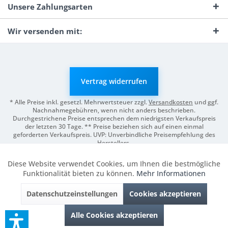
Unsere Zahlungsarten
Wir versenden mit:
Vertrag widerrufen
* Alle Preise inkl. gesetzl. Mehrwertsteuer zzgl.
Versandkosten
und ggf.
Nachnahmegebühren, wenn nicht anders beschrieben.
Durchgestrichene Preise entsprechen dem niedrigsten Verkaufspreis
der letzten 30 Tage. ** Preise beziehen sich auf einen einmal
geforderten Verkaufspreis. UVP: Unverbindliche Preisempfehlung des
Herstellers.
© 2026 Digitale Fotografien | Entwicklung & Support by
Pro-Webs.de
Diese Website verwendet Cookies, um Ihnen die bestmögliche
Aktiv
Funktionale
Funktionalität bieten zu können.
Mehr Informationen
Datenschutzeinstellungen
Cookies akzeptieren
Inaktiv
Marketing
Alle Cookies akzeptieren
Inaktiv
Tracking