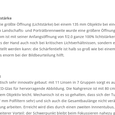
tstärke
die größte Öffnung (Lichtstärke) bei einem 135 mm Objektiv bei ei
n Landschafts- und Porträtbrennweite wurde eine größere Öffnung se
 ist mit seiner Anfangsöffnung von f/2.0 ganze 100% lichtstärker
der Hand auch noch bei kritischen Lichtverhältnissen, sondern e
stellt werden kann: die Schärfentiefe ist halb so groß wie bei eine
s enorm bei der Bildbeurteilung hilft.
k
ptisch sehr innovativ gebaut: mit 11 Linsen in 7 Gruppen sorgt es
Glas für hervorragende Abbildung. Die Nahgrenze ist mit 80 cm b
esem Objektiv leicht. Mechanisch ist es so gehalten, dass sich der T
m Polfiltern sehr) und sich auch die Gesamtbaulänge nicht veränd
ung arbeiten. Erreicht wird dies durch einen zweiten Innnentubus
eiterer Vorteil: der Schwerpunkt bleibt beim Fokussieren nahezu gl