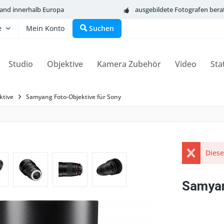
sand innerhalb Europa
ausgebildete Fotografen bera
e
Mein Konto
Suchen
Studio
Objektive
Kamera Zubehör
Video
Sta
ktive
Samyang Foto-Objektive für Sony
Diese
Samya