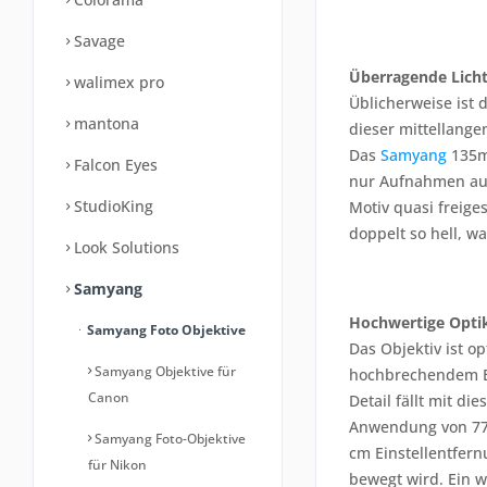
Savage
Überragende Lich
walimex pro
Üblicherweise ist 
mantona
dieser mittellange
Das
Samyang
135mm
Falcon Eyes
nur Aufnahmen aus 
StudioKing
Motiv quasi freige
doppelt so hell, wa
Look Solutions
Samyang
Hochwertige Opti
Samyang Foto Objektive
Das Objektiv ist o
Samyang Objektive für
hochbrechendem ED-
Canon
Detail fällt mit di
Anwendung von 77 m
Samyang Foto-Objektive
cm Einstellentfern
für Nikon
bewegt wird. Ein w