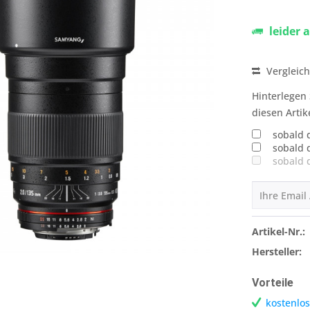
leider 
Vergleic
Hinterlegen 
diesen Artik
sobald 
sobald 
sobald 
Artikel-Nr.:
Hersteller:
Vorteile
kostenlos