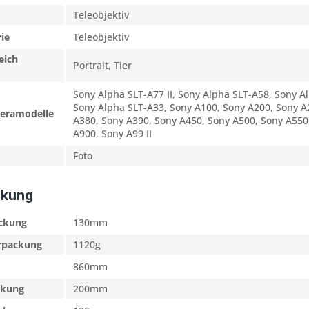
Teleobjektiv
ie
Teleobjektiv
eich
Portrait, Tier
Sony Alpha SLT-A77 II, Sony Alpha SLT-A58, Sony A
Sony Alpha SLT-A33, Sony A100, Sony A200, Sony A
eramodelle
A380, Sony A390, Sony A450, Sony A500, Sony A550
A900, Sony A99 II
Foto
ckung
ackung
130mm
erpackung
1120g
860mm
ckung
200mm