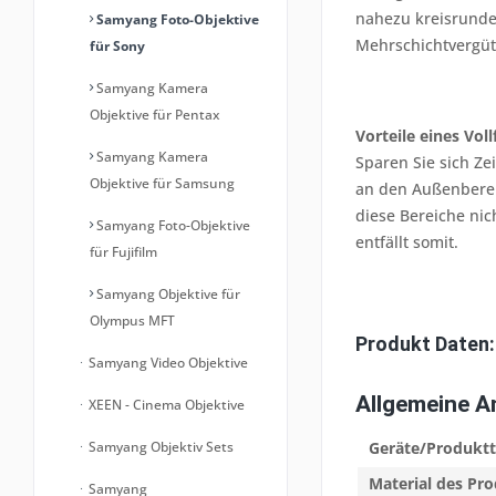
nahezu kreisrunde 
Samyang Foto-Objektive
Mehrschichtvergü
für Sony
Samyang Kamera
Objektive für Pentax
Vorteile eines Vo
Samyang Kamera
Sparen Sie sich Ze
Objektive für Samsung
an den Außenberei
diese Bereiche nic
Samyang Foto-Objektive
entfällt somit.
für Fujifilm
Samyang Objektive für
Olympus MFT
Produkt Daten:
Samyang Video Objektive
Allgemeine 
XEEN - Cinema Objektive
Samyang Objektiv Sets
Geräte/Produkt
Material des Pr
Samyang