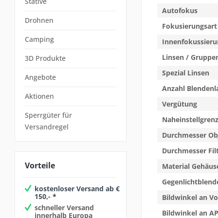
Stative
Autofokus
Drohnen
Fokusierungsart
Camping
Innenfokussieru
Linsen / Gruppe
3D Produkte
Spezial Linsen
Angebote
Anzahl Blendenl
Aktionen
Vergütung
Sperrgüter für
Naheinstellgren
Versandregel
Durchmesser Ob
Durchmesser Fil
Vorteile
Material Gehäus
Gegenlichtblend
kostenloser Versand ab €
150,- *
Bildwinkel an Vo
schneller Versand
Bildwinkel an A
innerhalb Europa