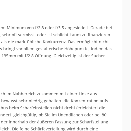
nem Minimum von f/2.8 oder f/3.5 angesiedelt. Gerade bei
hr oft vermisst  oder ist schlicht kaum zu finanzieren.
 als die marktübliche Konkurrenz. Das ermöglicht nicht
s bringt vor allem gestalterische Höhepunkte, indem das
m 135mm mit f/2.8 Öffnung. Gleichzeitig ist der Sucher
 auch im Nahbereich zusammen mit einer Linse aus
ewusst sehr niedrig gehalten  die Konzentration aufs
ubus beim Scharfeinstellen nicht dreht (erleichtert die
ert  gleichgültig, ob Sie im Unendlichen oder bei 80
, der innerhalb der äußeren Fassung zur Scharfstellung
eich. Die feine Schärfeverteilung wird durch eine