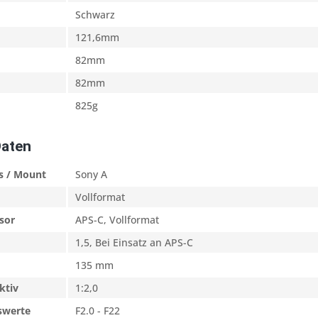
Schwarz
121,6mm
82mm
82mm
825g
Daten
s / Mount
Sony A
Vollformat
sor
APS-C, Vollformat
1,5, Bei Einsatz an APS-C
135 mm
ktiv
1:2,0
swerte
F2.0 - F22