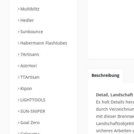
Multiblitz
Hedler
Sunbounce
Habermann Flashtubes
7Artisans
AstrHori
Beschreibung
TTArtisan
Kipon
Detail, Landschaft
LIGHTTOOLS
Es holt Details he
durch Verzeichnun
SUN-SNIPER
mit dieser Brennwe
Goal Zero
Landschaftsobjekt
sicheres Arbeiten
Colorama