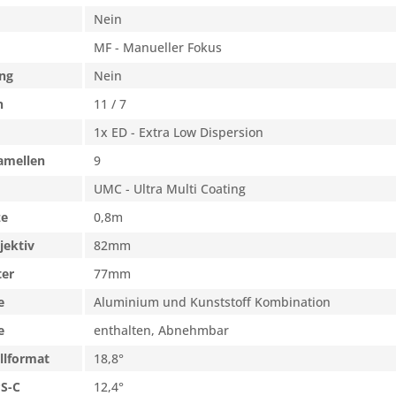
Nein
MF - Manueller Fokus
ng
Nein
n
11 / 7
1x ED - Extra Low Dispersion
amellen
9
UMC - Ultra Multi Coating
ze
0,8m
jektiv
82mm
ter
77mm
e
Aluminium und Kunststoff Kombination
e
enthalten, Abnehmbar
llformat
18,8°
PS-C
12,4°