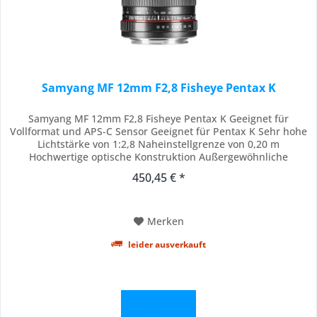
Samyang MF 12mm F2,8 Fisheye Pentax K
Samyang MF 12mm F2,8 Fisheye Pentax K Geeignet für
Vollformat und APS-C Sensor Geeignet für Pentax K Sehr hohe
Lichtstärke von 1:2,8 Naheinstellgrenze von 0,20 m
Hochwertige optische Konstruktion Außergewöhnliche
Brennweite mit hoher Lichtstärke Das 12mm/2,8 von Samyang
450,45 € *
ist ein vollflächig auszeichnendes Fisheye Objektiv für
Vollformat. Mit einem diagonalen Bildwinkel von...
Merken
leider ausverkauft
Details