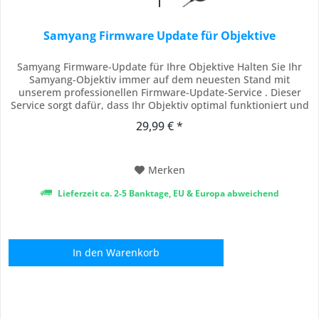
Samyang Firmware Update für Objektive
Samyang Firmware-Update für Ihre Objektive Halten Sie Ihr
Samyang-Objektiv immer auf dem neuesten Stand mit
unserem professionellen Firmware-Update-Service . Dieser
Service sorgt dafür, dass Ihr Objektiv optimal funktioniert und
alle aktuellen Verbesserungen und Kompatibilitätsupdates
29,99 € *
erhält. Vertrauen Sie auf unsere Expertise, um die Leistung
Ihres Objektivs zu maximieren....
Merken
Lieferzeit ca. 2-5 Banktage, EU & Europa abweichend
In den
Warenkorb