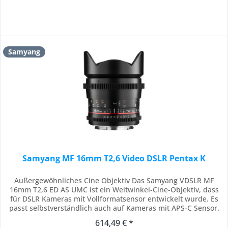
Samyang
Samyang MF 16mm T2,6 Video DSLR Pentax K
Außergewöhnliches Cine Objektiv Das Samyang VDSLR MF
16mm T2,6 ED AS UMC ist ein Weitwinkel-Cine-Objektiv, dass
für DSLR Kameras mit Vollformatsensor entwickelt wurde. Es
passt selbstverständlich auch auf Kameras mit APS-C Sensor.
Der 16mm-Blickwinkel, der die bekannte Bildqualität der
614,49 € *
Weitwinkelobjektive von Samyang widerspiegelt, wird von