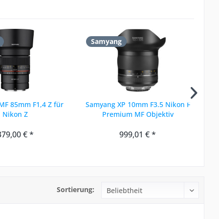
Samyang
S
MF 85mm F1,4 Z für
Samyang XP 10mm F3.5 Nikon F
Sam
Nikon Z
Premium MF Objektiv
379,00 € *
999,01 € *
Sortierung: