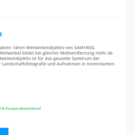
E
mpakten 14mm Weitwinkelobjektiv von SAMYANG
Weitwinkel bildet bei gleicher Motiventfernung mehr ab
itwinkelobjektiv ist für das gesamte Spektrum der
ür Landschaftsfotografie und Aufnahmen in Innenräumen
EU & Europa abweichend