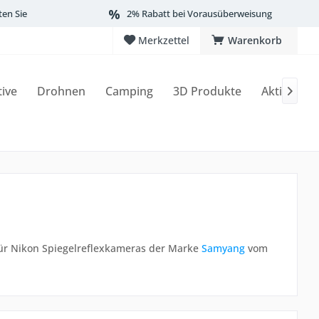
ten Sie
2% Rabatt bei Vorausüberweisung
Merkzettel
Warenkorb
tive
Drohnen
Camping
3D Produkte
Aktionen

für Nikon Spiegelreflexkameras der Marke
Samyang
vom