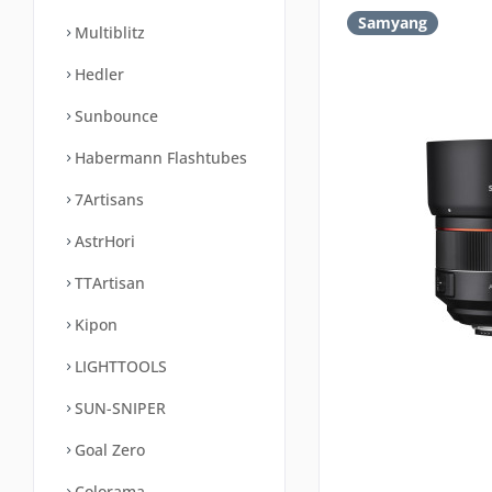
Samyang
Multiblitz
Hedler
Sunbounce
Habermann Flashtubes
7Artisans
AstrHori
TTArtisan
Kipon
LIGHTTOOLS
SUN-SNIPER
Goal Zero
Colorama