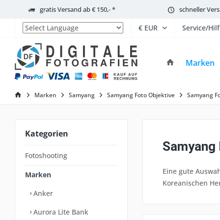
gratis Versand ab € 150,- *
schneller Ver
Service/Hil
Powered by
Marken
Marken
Samyang
Samyang Foto Objektive
Samyang Fo
Kategorien
Samyang F
Fotoshooting
Eine gute Auswah
Marken
Koreanischen Her
Anker
Aurora Lite Bank