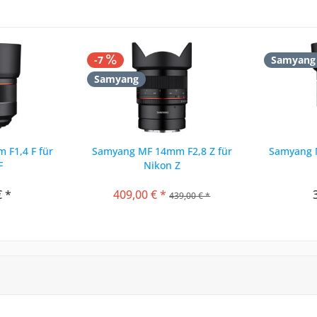
-7
Samyang
Samyang
 F1,4 F für
Samyang MF 14mm F2,8 Z für
Samyang 
F
Nikon Z
€ *
409,00 € *
439,00 € *