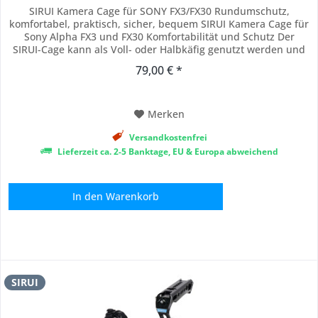
SIRUI Kamera Cage für SONY FX3/FX30 Rundumschutz,
komfortabel, praktisch, sicher, bequem SIRUI Kamera Cage für
Sony Alpha FX3 und FX30 Komfortabilität und Schutz Der
SIRUI-Cage kann als Voll- oder Halbkäfig genutzt werden und
wurde speziell für die Sony Alpha FX3 oder FX30 entwickelt. Er
79,00 € *
verfügt über viele Montagemöglichkeiten (1/4" Innengewinde,
3/8" Innengewinde mit und...
Merken
Versandkostenfrei
Lieferzeit ca. 2-5 Banktage, EU & Europa abweichend
In den
Warenkorb
SIRUI