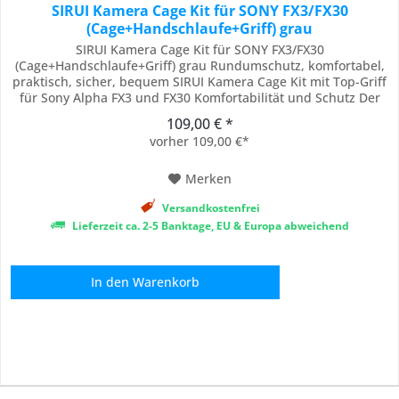
SIRUI Kamera Cage Kit für SONY FX3/FX30
(Cage+Handschlaufe+Griff) grau
SIRUI Kamera Cage Kit für SONY FX3/FX30
(Cage+Handschlaufe+Griff) grau Rundumschutz, komfortabel,
praktisch, sicher, bequem SIRUI Kamera Cage Kit mit Top-Griff
für Sony Alpha FX3 und FX30 Komfortabilität und Schutz Der
SIRUI-Cage kann als Voll- oder Halbkäfig genutzt werden und
109,00 € *
wurde speziell für die Sony Alpha FX3 oder FX30 entwickelt. Er
vorher 109,00 €*
verfügt über viele...
Merken
Versandkostenfrei
Lieferzeit ca. 2-5 Banktage, EU & Europa abweichend
In den
Warenkorb