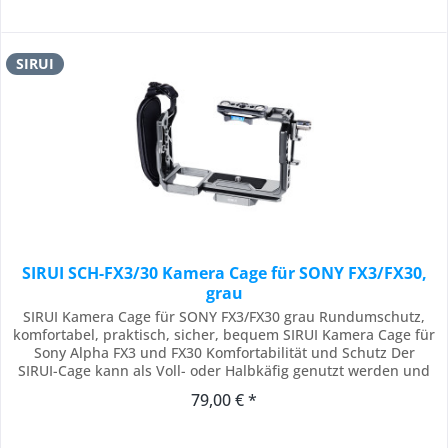
SIRUI
SIRUI SCH-FX3/30 Kamera Cage für SONY FX3/FX30,
grau
SIRUI Kamera Cage für SONY FX3/FX30 grau Rundumschutz,
komfortabel, praktisch, sicher, bequem SIRUI Kamera Cage für
Sony Alpha FX3 und FX30 Komfortabilität und Schutz Der
SIRUI-Cage kann als Voll- oder Halbkäfig genutzt werden und
wurde speziell für die Sony Alpha FX3 oder FX30 entwickelt. Er
79,00 € *
verfügt über viele Montagemöglichkeiten (1/4" Innengewinde,
3/8" Innengewinde mit...