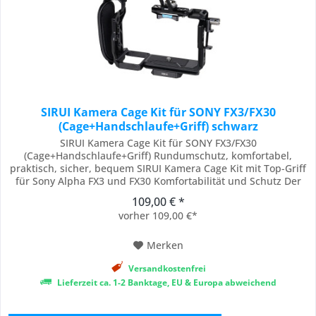
SIRUI Kamera Cage Kit für SONY FX3/FX30
(Cage+Handschlaufe+Griff) schwarz
SIRUI Kamera Cage Kit für SONY FX3/FX30
(Cage+Handschlaufe+Griff) Rundumschutz, komfortabel,
praktisch, sicher, bequem SIRUI Kamera Cage Kit mit Top-Griff
für Sony Alpha FX3 und FX30 Komfortabilität und Schutz Der
SIRUI-Cage kann als Voll- oder Halbkäfig genutzt werden und
109,00 € *
wurde speziell für die Sony Alpha FX3 oder FX30 entwickelt. Er
vorher 109,00 €*
verfügt über viele Montagemöglichkeiten...
Merken
Versandkostenfrei
Lieferzeit ca. 1-2 Banktage, EU & Europa abweichend