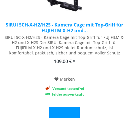
SIRUI SCH-X-H2/H2S - Kamera Cage mit Top-Griff für
FUJIFILM X-H2 und...
SIRUI SC-X-H2/H2S - Kamera Cage mit Top-Griff für FUJIFILM X-
H2 und X-H2S Der SIRUI Kamera Cage mit Top-Griff für
FUJIFILM X-H2 und X-H2S bietet Rundumschutz, ist
komfortabel, praktisch, sicher und bequem Voller Schutz
Dieser vollständige Kamerakäfig für FUJIFILM X-H2 und X-H2S
109,00 € *
Kameras ist aus einer Aluminiumlegierung hergestellt. Mit
zwei Sicherheitspositionierungspunkten...
Merken
Versandkostenfrei
leider ausverkauft
Details