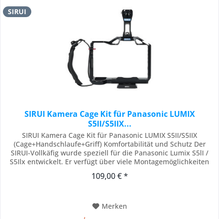
SIRUI
SIRUI Kamera Cage Kit für Panasonic LUMIX
S5II/S5IIX...
SIRUI Kamera Cage Kit für Panasonic LUMIX S5II/S5IIX
(Cage+Handschlaufe+Griff) Komfortabilität und Schutz Der
SIRUI-Vollkäfig wurde speziell für die Panasonic Lumix S5lI /
S5Ilx entwickelt. Er verfügt über viele Montagemöglichkeiten
(1/4" Innengewinde, 3/8" Innengewinde mit und ohne
109,00 € *
Verdrehsicherung, Blitzschuh / Cold Shoe) für diverses
Zubehör und Equipment. Die Funktionen...
Merken