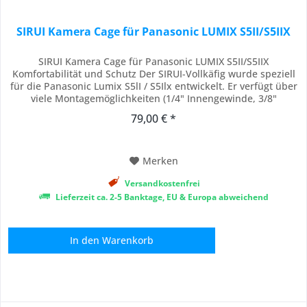
SIRUI Kamera Cage für Panasonic LUMIX S5II/S5IIX
SIRUI Kamera Cage für Panasonic LUMIX S5II/S5IIX
Komfortabilität und Schutz Der SIRUI-Vollkäfig wurde speziell
für die Panasonic Lumix S5lI / S5Ilx entwickelt. Er verfügt über
viele Montagemöglichkeiten (1/4" Innengewinde, 3/8"
Innengewinde mit und ohne Verdrehsicherung, Blitzschuh /
79,00 € *
Cold Shoe) für diverses Zubehör und Equipment. Die
Funktionen der Kamera sind weiterhin...
Merken
Versandkostenfrei
Lieferzeit ca. 2-5 Banktage, EU & Europa abweichend
In den
Warenkorb