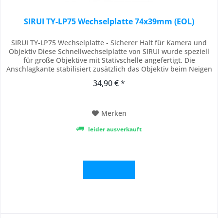
SIRUI TY-LP75 Wechselplatte 74x39mm (EOL)
SIRUI TY-LP75 Wechselplatte - Sicherer Halt für Kamera und
Objektiv Diese Schnellwechselplatte von SIRUI wurde speziell
für große Objektive mit Stativschelle angefertigt. Die
Anschlagkante stabilisiert zusätzlich das Objektiv beim Neigen
des Kopfes oder bei Hochformataufnahmen und verhindert
34,90 € *
ein Verdrehen. Die Platte besitzt zwei 1/4 Zoll Standard-
Gewindeschrauben, sowie...
Merken
leider ausverkauft
Details