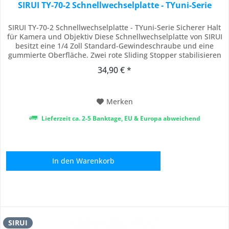
SIRUI TY-70-2 Schnellwechselplatte - TYuni-Serie
SIRUI TY-70-2 Schnellwechselplatte - TYuni-Serie Sicherer Halt
für Kamera und Objektiv Diese Schnellwechselplatte von SIRUI
besitzt eine 1/4 Zoll Standard-Gewindeschraube und eine
gummierte Oberfläche. Zwei rote Sliding Stopper stabilisieren
zusätzlich die Kamera oder das Objektiv beim Neigen des
34,90 € *
Kopfes oder bei Hochformataufnahmen. Die 1/4 Zoll Schraube
kann Dank des Bügels...
Merken
Lieferzeit ca. 2-5 Banktage, EU & Europa abweichend
In den
Warenkorb
SIRUI