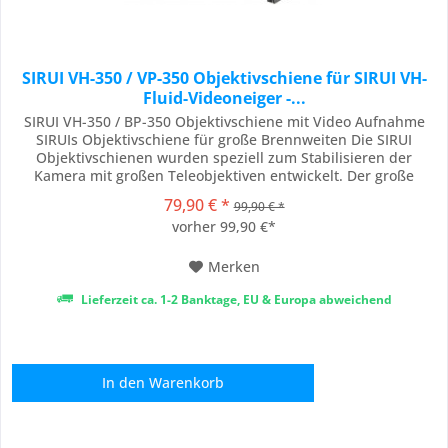
SIRUI VH-350 / VP-350 Objektivschiene für SIRUI VH-
Fluid-Videoneiger -...
SIRUI VH-350 / BP-350 Objektivschiene mit Video Aufnahme
SIRUIs Objektivschiene für große Brennweiten Die SIRUI
Objektivschienen wurden speziell zum Stabilisieren der
Kamera mit großen Teleobjektiven entwickelt. Der große
Vorteil an der VH-350 Schiene sind die zwei Fixpunkte; einmal
79,90 € *
99,90 € *
an der Kamera und einmal am Objektiv (bzw. der
vorher 99,90 €*
Objektivschelle). Somit werden Schiene, Kamera...
Merken
Lieferzeit ca. 1-2 Banktage, EU & Europa abweichend
In den
Warenkorb