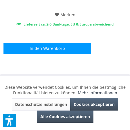
Form an. Alle Bedienelemente und...
Merken
Lieferzeit ca. 2-5 Banktage, EU & Europa abweichend
In den
Warenkorb
SIRUI
Diese Website verwendet Cookies, um Ihnen die bestmögliche
Aktiv
Funktionale
Funktionalität bieten zu können.
Mehr Informationen
Datenschutzeinstellungen
Cookies akzeptieren
Inaktiv
Marketing
Alle Cookies akzeptieren
Inaktiv
Tracking