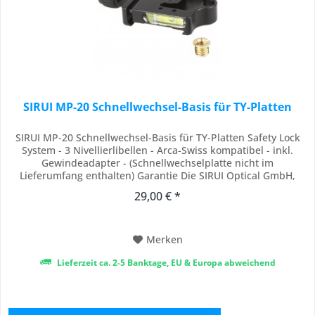
SIRUI MP-20 Schnellwechsel-Basis für TY-Platten
SIRUI MP-20 Schnellwechsel-Basis für TY-Platten Safety Lock
System - 3 Nivellierlibellen - Arca-Swiss kompatibel - inkl.
Gewindeadapter - (Schnellwechselplatte nicht im
Lieferumfang enthalten) Garantie Die SIRUI Optical GmbH,
gewährt Käufern eine Garantie von 6 Jahren ab Kaufdatum auf
29,00 € *
die Freiheit von Herstellungs- und Fabrikationsfehlern vom
SIRUI Produken. Von dieser...
Merken
Lieferzeit ca. 2-5 Banktage, EU & Europa abweichend