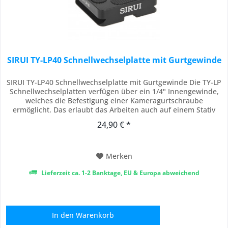
SIRUI TY-LP40 Schnellwechselplatte mit Gurtgewinde
SIRUI TY-LP40 Schnellwechselplatte mit Gurtgewinde Die TY-LP
Schnellwechselplatten verfügen über ein 1/4" Innengewinde,
welches die Befestigung einer Kameragurtschraube
ermöglicht. Das erlaubt das Arbeiten auch auf einem Stativ
ohne den Gurt von der Kamera abnehmen zu müssen. Ideal
24,90 € *
geeignet für Gurte von z.B. Sun-Sniper, Carry Speed,
CUSTOMSLR, Black Rapid u.a. Die...
Merken
Lieferzeit ca. 1-2 Banktage, EU & Europa abweichend
In den
Warenkorb