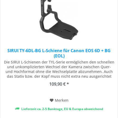
SIRUI TY-6DL-BG L-Schiene für Canon EOS 6D + BG
(EOL)
Die SIRUI L-Schienen der TYL-Serie ermöglichen den schnellen
und unkomplizierten Wechsel der Kamera zwischen Quer-
und Hochformat ohne die Wechselplatte abzunehmen. Auch
das Stativ bzw. der Kopf muss nicht extra neu ausgerichtet
werden. Die 90° Winkelschiene ist exakt für die jeweilige
109,90 € *
Kamera gefertigt und schmiegt sich perfekt der Form an. Alle
Bedienelemente und Anschlüsse...
Merken
Lieferzeit ca. 2-5 Banktage, EU & Europa abweichend