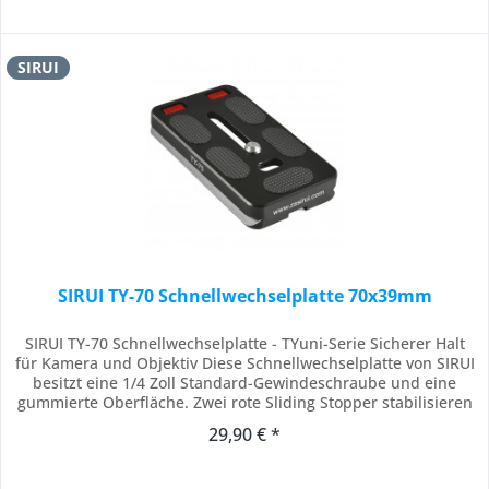
SIRUI
SIRUI TY-70 Schnellwechselplatte 70x39mm
SIRUI TY-70 Schnellwechselplatte - TYuni-Serie Sicherer Halt
für Kamera und Objektiv Diese Schnellwechselplatte von SIRUI
besitzt eine 1/4 Zoll Standard-Gewindeschraube und eine
gummierte Oberfläche. Zwei rote Sliding Stopper stabilisieren
zusätzlich die Kamera oder das Objektiv beim Neigen des
29,90 € *
Kopfes oder bei Hochformataufnahmen. Die 1/4 Zoll Schraube
kann Dank des Bügels...