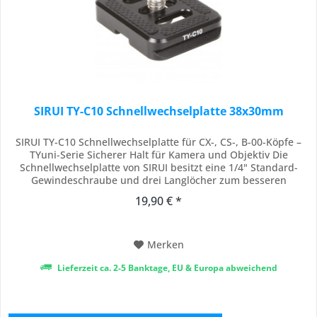
SIRUI TY-C10 Schnellwechselplatte 38x30mm
SIRUI TY-C10 Schnellwechselplatte für CX-, CS-, B-00-Köpfe –
TYuni-Serie Sicherer Halt für Kamera und Objektiv Die
Schnellwechselplatte von SIRUI besitzt eine 1/4" Standard-
Gewindeschraube und drei Langlöcher zum besseren
Positionieren der Platte an Kameras mit außermittigem
19,90 € *
Anschlussgewinde. Sie ist mit dem Arca Swiss Schnellspanner
System kompatibel und die Oberfläche ist...
Merken
Lieferzeit ca. 2-5 Banktage, EU & Europa abweichend