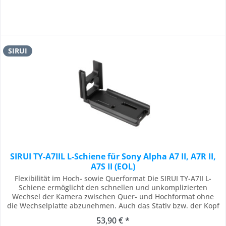
SIRUI
SIRUI TY-A7IIL L-Schiene für Sony Alpha A7 II, A7R II,
A7S II (EOL)
Flexibilität im Hoch- sowie Querformat Die SIRUI TY-A7II L-
Schiene ermöglicht den schnellen und unkomplizierten
Wechsel der Kamera zwischen Quer- und Hochformat ohne
die Wechselplatte abzunehmen. Auch das Stativ bzw. der Kopf
muss nicht extra neu ausgerichtet werden. Der Winkel ist
53,90 € *
exakt für die Kamera gefertigt und schmiegt sich perfekt der