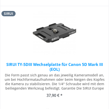
SIRUI
SIRUI TY-5DIII Wechselplatte für Canon 5D Mark III
(EOL)
Die Form passt sich genau an das jeweilig Kameramodell an,
um bei Hochformataufnahmen oder beim Neigen des Kopfes
die Kamera zu stabilisieren. Die 1/4" Schraube wird mit dem
beiliegenden Werkzeug befestigt. Garantie Die SIRUI Europe
GmbH, Fredericiastraße 2, 14059 Berlin, gewährt Käufern eine
37,90 € *
Garantie von 6 Jahren ab Kaufdatum auf die Freiheit von
Herstellungs- und...