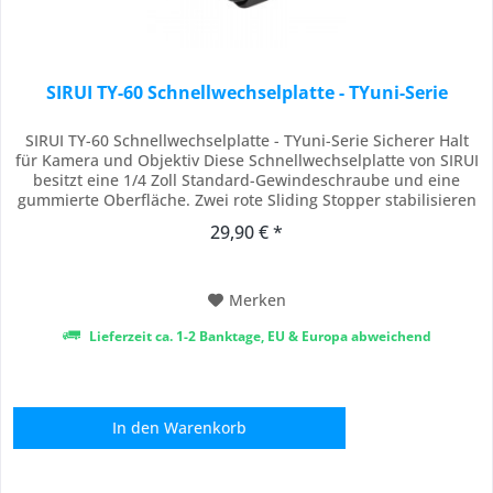
SIRUI TY-60 Schnellwechselplatte - TYuni-Serie
SIRUI TY-60 Schnellwechselplatte - TYuni-Serie Sicherer Halt
für Kamera und Objektiv Diese Schnellwechselplatte von SIRUI
besitzt eine 1/4 Zoll Standard-Gewindeschraube und eine
gummierte Oberfläche. Zwei rote Sliding Stopper stabilisieren
zusätzlich die Kamera oder das Objektiv beim Neigen des
29,90 € *
Kopfes oder bei Hochformataufnahmen. Die 1/4 Zoll Schraube
kann Dank des Bügels...
Merken
Lieferzeit ca. 1-2 Banktage, EU & Europa abweichend
In den
Warenkorb