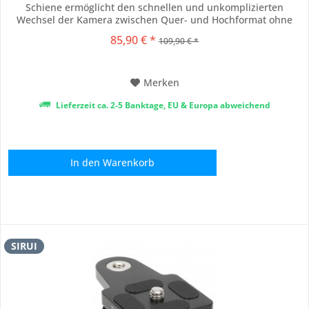
Schiene ermöglicht den schnellen und unkomplizierten
Wechsel der Kamera zwischen Quer- und Hochformat ohne
die Wechselplatte abzunehmen. Auch das Stativ bzw. der Kopf
85,90 € *
109,90 € *
muss nicht extra neu ausgerichtet werden. Der Winkel ist
exakt für die Kamera gefertigt und schmiegt...
Merken
Lieferzeit ca. 2-5 Banktage, EU & Europa abweichend
In den
Warenkorb
SIRUI