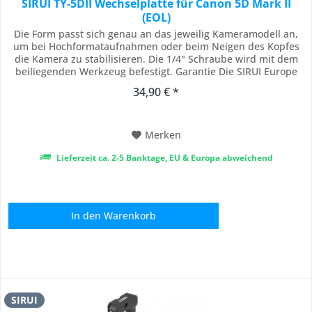
SIRUI TY-5DII Wechselplatte für Canon 5D Mark II
(EOL)
Die Form passt sich genau an das jeweilig Kameramodell an,
um bei Hochformataufnahmen oder beim Neigen des Kopfes
die Kamera zu stabilisieren. Die 1/4" Schraube wird mit dem
beiliegenden Werkzeug befestigt. Garantie Die SIRUI Europe
GmbH, Fredericiastraße 2, 14059 Berlin, gewährt Käufern eine
34,90 € *
Garantie von 6 Jahren ab Kaufdatum auf die Freiheit von
Herstellungs- und...
Merken
Lieferzeit ca. 2-5 Banktage, EU & Europa abweichend
In den
Warenkorb
SIRUI