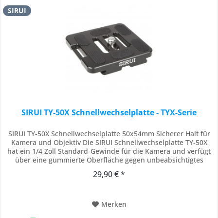
SIRUI
SIRUI TY-50X Schnellwechselplatte - TYX-Serie
SIRUI TY-50X Schnellwechselplatte 50x54mm Sicherer Halt für
Kamera und Objektiv Die SIRUI Schnellwechselplatte TY-50X
hat ein 1/4 Zoll Standard-Gewinde für die Kamera und verfügt
über eine gummierte Oberfläche gegen unbeabsichtigtes
Verrutschen. Die Platte ist kompatibel mit dem Arca-Swiss
29,90 € *
System. Die Wechselplatte hat drei Langlöcher in denen
wahlweise die 1/4 Zoll Schraube...
Merken