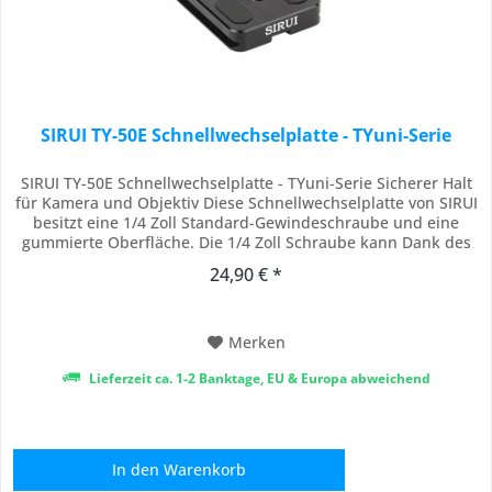
SIRUI TY-50E Schnellwechselplatte - TYuni-Serie
SIRUI TY-50E Schnellwechselplatte - TYuni-Serie Sicherer Halt
für Kamera und Objektiv Diese Schnellwechselplatte von SIRUI
besitzt eine 1/4 Zoll Standard-Gewindeschraube und eine
gummierte Oberfläche. Die 1/4 Zoll Schraube kann Dank des
Bügels zum Festschrauben ohne zusätzliches Werkzeug
24,90 € *
befestigt werden. Die SIRUI Wechselplatten sind mit dem Arca-
Swiss Schnellspanner System...
Merken
Lieferzeit ca. 1-2 Banktage, EU & Europa abweichend
In den
Warenkorb