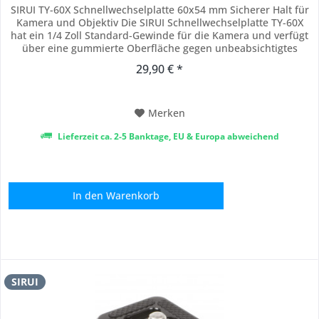
SIRUI TY-60X Schnellwechselplatte 60x54 mm Sicherer Halt für
Kamera und Objektiv Die SIRUI Schnellwechselplatte TY-60X
hat ein 1/4 Zoll Standard-Gewinde für die Kamera und verfügt
über eine gummierte Oberfläche gegen unbeabsichtigtes
Verrutschen. Die Platte ist kompatibel mit dem Arca-Swiss
29,90 € *
System. Die Wechselplatte hat drei Langlöcher in denen
wahlweise die 1/4 Zoll...
Merken
Lieferzeit ca. 2-5 Banktage, EU & Europa abweichend
In den
Warenkorb
SIRUI