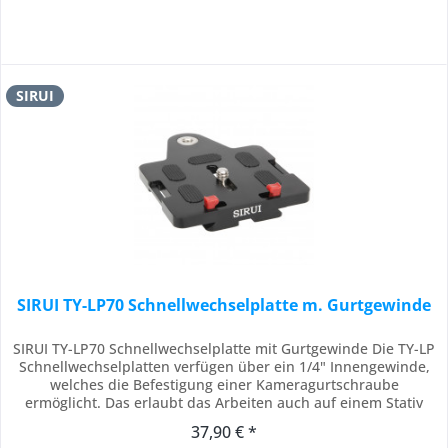
SIRUI
SIRUI TY-LP70 Schnellwechselplatte m. Gurtgewinde
SIRUI TY-LP70 Schnellwechselplatte mit Gurtgewinde Die TY-LP
Schnellwechselplatten verfügen über ein 1/4" Innengewinde,
welches die Befestigung einer Kameragurtschraube
ermöglicht. Das erlaubt das Arbeiten auch auf einem Stativ
ohne den Gurt von der Kamera abnehmen zu müssen. Ideal
37,90 € *
geeignet für Gurte von z.B. Sun-Sniper, Carry Speed,