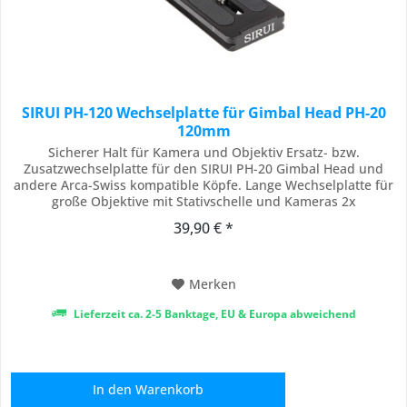
SIRUI PH-120 Wechselplatte für Gimbal Head PH-20
120mm
Sicherer Halt für Kamera und Objektiv Ersatz- bzw.
Zusatzwechselplatte für den SIRUI PH-20 Gimbal Head und
andere Arca-Swiss kompatible Köpfe. Lange Wechselplatte für
große Objektive mit Stativschelle und Kameras 2x
Kameraschraube: 1/4" Standardgewinde - 1x Gewindeadapter
39,90 € *
1/4" auf 3/8" Gummierte Oberfläche Arca-Swiss kompatibel
Material: Aluminium Maße (LxBxH): 120 x 38 x...
Merken
Lieferzeit ca. 2-5 Banktage, EU & Europa abweichend
In den
Warenkorb