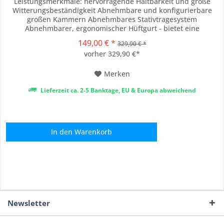
Leistungsmerkmale: hervorragende Haltbarkeit und große
Witterungsbeständigkeit Abnehmbare und konfigurierbare
großen Kammern Abnehmbares Stativtragesystem
Abnehmbarer, ergonomischer Hüftgurt - bietet eine
außergewöhnliche Stabilität und Gewichtsverteilung für
149,00 € *
329,90 € *
schwere Lasten, abnehmbar für kürzer, leichter Ausflüge.
vorher 329,90 €*
Abnehmbare Regenabdeckung - bietet einen zusätzlichen
Schutz...
Merken
Lieferzeit ca. 2-5 Banktage, EU & Europa abweichend
In den
Warenkorb
Newsletter