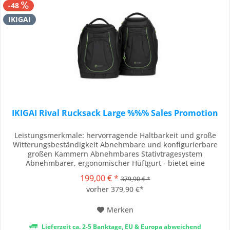
-48
IKIGAI
IKIGAI Rival Rucksack Large %%% Sales Promotion
Leistungsmerkmale: hervorragende Haltbarkeit und große
Witterungsbeständigkeit Abnehmbare und konfigurierbare
großen Kammern Abnehmbares Stativtragesystem
Abnehmbarer, ergonomischer Hüftgurt - bietet eine
außergewöhnliche Stabilität und Gewichtsverteilung für
199,00 € *
379,90 € *
schwere Lasten, abnehmbar für kürzer, leichter Ausflüge.
vorher 379,90 €*
Abnehmbare Regenabdeckung - bietet einen zusätzlichen
Schutz...
Merken
Lieferzeit ca. 2-5 Banktage, EU & Europa abweichend