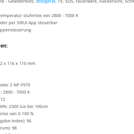
te - Gewitterblitz,
Blitzgerät
, TV, SOS, Feuerwerk, Flackerlicht, Sc
temperatur stufenlos von 2800 - 7000 K
der per SIRUI App steuerbar
uppensteuerung
en:
2 x 116 x 110 mm
 oder 2 NP-F970
: 2800 - 7000 K
 12
00%: 2300 lux bei 100cm
nlos von 0-100 %
gabe-Index): 96
trum): 98