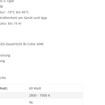
ns S-Type
dB
ur: -10°C bis 45°C
trolleinheit am Gerät und App
anz: bis 15 m
ED-Dauerlicht Bi-Color 60W
eckung
ung
sche
Watt:
60 Watt
2800 - 7000 K
96