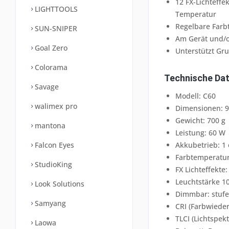
12 FX-Lichteffek
LIGHTTOOLS
Temperatur
Regelbare Farb
SUN-SNIPER
Am Gerät und/o
Goal Zero
Unterstützt Gr
Colorama
Technische Dat
Savage
Modell: C60
walimex pro
Dimensionen: 9
Gewicht: 700 g
mantona
Leistung: 60 W
Akkubetrieb: 1
Falcon Eyes
Farbtemperatur
StudioKing
FX Lichteffekte:
Leuchtstärke 1
Look Solutions
Dimmbar: stufe
Samyang
CRI (Farbwieder
TLCI (Lichtspek
Laowa