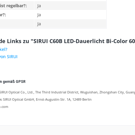
st regelbar?:
Ja
r?:
Ja
Ja
e Links zu "SIRUI C60B LED-Dauerlicht Bi-Color 60
kel?
von SIRUI
en gemäß GPSR
RUI Optical Co., Ltd., The Third Industrial District, Wuguishan, Zhongshan City, Gua
n:
SIRUI Optical GmbH, Ernst-Augustin-Str. 1A, 12489 Berlin
o.com