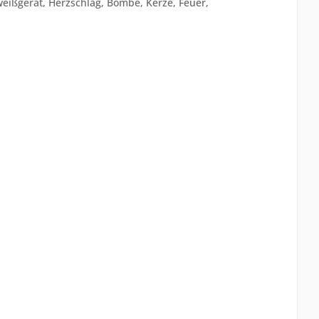
hweißgerät, Herzschlag, Bombe, Kerze, Feuer,