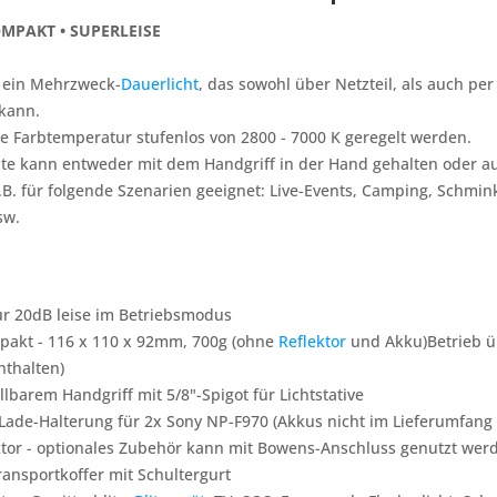
OMPAKT • SUPERLEISE
 ein Mehrzweck-
Dauerlicht
, das sowohl über Netzteil, als auch pe
kann.
e Farbtemperatur stufenlos von 2800 - 7000 K geregelt werden.
te kann entweder mit dem Handgriff in der Hand gehalten oder auf 
z.B. für folgende Szenarien geeignet: Live-Events, Camping, Schmink
sw.
nur 20dB leise im Betriebsmodus
pakt - 116 x 110 x 92mm, 700g (ohne
Reflektor
und Akku)Betrieb üb
nthalten)
llbarem Handgriff mit 5/8"-Spigot für Lichtstative
Lade-Halterung für 2x Sony NP-F970 (Akkus nicht im Lieferumfang 
ektor - optionales Zubehör kann mit Bowens-Anschluss genutzt wer
ansportkoffer mit Schultergurt