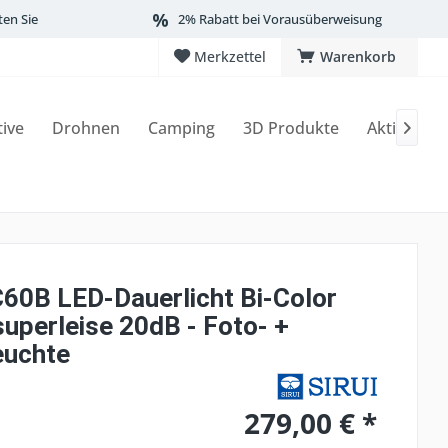
ten Sie
2% Rabatt bei Vorausüberweisung
Merkzettel
Warenkorb
tive
Drohnen
Camping
3D Produkte
Aktionen

C60B LED-Dauerlicht Bi-Color
superleise 20dB - Foto- +
euchte
279,00 € *