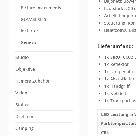
Bajonett: Bowe
Picture Instruments
Lautstärke: 20 
Arbeitstemperat
GLAMSERIES
Steuerung: Kon
Bluetooth® Dist
Instarter
Genevo
Lieferumfang:
1x
SIRUI
C60B L
Studio
1x Reflektor
Objektive
1x Lampenabd
1x Akku-Halter
Kamera Zubehör
1x Handgriff
Video
1x Netzteil
1x Transportta
Stative
LED Leistung in 
Drohnen
Farbtemperatur:
Camping
CRI: