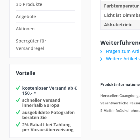
3D Produkte
Farbtemperatur i
Licht ist Dimmba
Angebote
Akkubetrieb:
Aktionen
Sperrgüter für
Weiterführend
Versandregel
Fragen zum Arti
Weitere Artikel 
Vorteile
Produktinformation
kostenloser Versand ab €
150,- *
Hersteller:
Guangdong SI
schneller Versand
Verantwortliche Perso
innerhalb Europa
E-Mail:
info@sirui-phot
ausgebildete Fotografen
beraten Sie
2% Rabatt bei Zahlung
per Vorausüberweisung