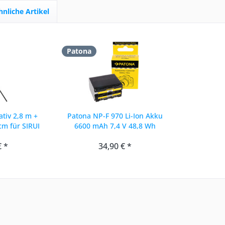
hnliche Artikel
Patona
ativ 2,8 m +
Patona NP-F 970 Li-Ion Akku
cm für SIRUI
6600 mAh 7,4 V 48,8 Wh
t...
€ *
34,90 € *