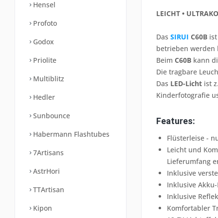
Hensel
LEICHT • ULTRAK
Profoto
Das
SIRUI
C60B
ist
Godox
betrieben werden 
Beim
C60B
kann di
Priolite
Die tragbare Leuch
Multiblitz
Das
LED-Licht
ist 
Kinderfotografie u
Hedler
Sunbounce
Features:
Habermann Flashtubes
Flüsterleise - 
Leicht und Kom
7Artisans
Lieferumfang e
AstrHori
Inklusive verste
Inklusive Akku-
TTArtisan
Inklusive Refl
Komfortabler Tr
Kipon