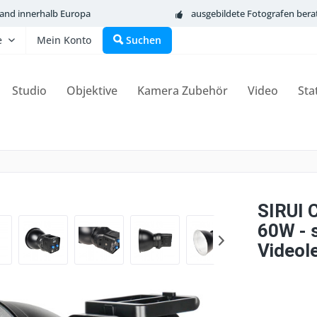
sand innerhalb Europa
ausgebildete Fotografen bera
e
Mein Konto
Suchen
Studio
Objektive
Kamera Zubehör
Video
Sta
SIRUI 
60W - 
Videol