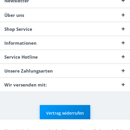
Newsletter
Über uns
Shop Service
Informationen
Service Hotline
Unsere Zahlungsarten
Wir versenden mit:
Vertrag widerrufen
* Alle Preise inkl. gesetzl. Mehrwertsteuer zzgl.
Versandkosten
und ggf.
Nachnahmegebühren, wenn nicht anders beschrieben.