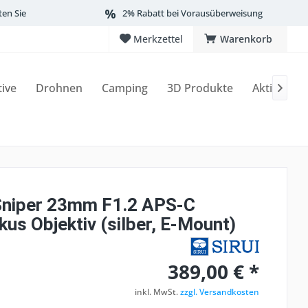
ten Sie
2% Rabatt bei Vorausüberweisung
Merkzettel
Warenkorb
tive
Drohnen
Camping
3D Produkte
Aktionen

Sniper 23mm F1.2 APS-C
us Objektiv (silber, E-Mount)
389,00 € *
inkl. MwSt.
zzgl. Versandkosten