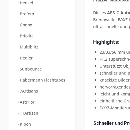
Hensel
Dieses
APS-C-Auto
Profoto
Brennweite. E/X/Z-
Godox
ultraschnelle und 
Priolite
Highlights:
Multiblitz
23/33/56 mm un
Hedler
F1.2 superschn
Unterstützt Obj
Sunbounce
schneller und p
knackige Bilder
Habermann Flashtubes
hervorragende
7Artisans
leicht und kom
einheitliche Gr
AstrHori
E/X/Z-Montieru
TTArtisan
Schneller und P
Kipon