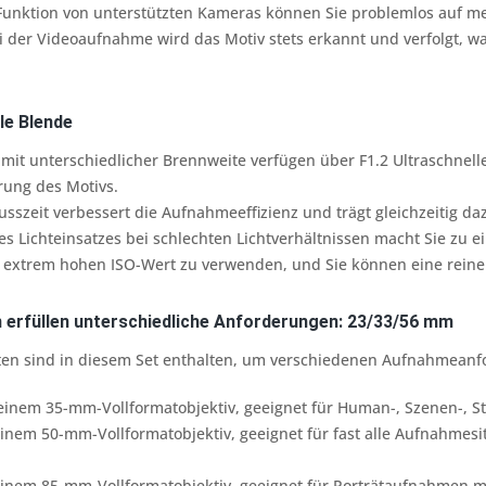
Funktion von unterstützten Kameras können Sie problemlos auf me
i der Videoaufnahme wird das Motiv stets erkannt und verfolgt, 
le Blende
e mit unterschiedlicher Brennweite verfügen über F1.2 Ultraschnell
erung des Motivs.
usszeit verbessert die Aufnahmeeffizienz und trägt gleichzeitig daz
s Lichteinsatzes bei schlechten Lichtverhältnissen macht Sie zu 
en extrem hohen ISO-Wert zu verwenden, und Sie können eine reine
 erfüllen unterschiedliche Anforderungen: 23/33/56 mm
ten sind in diesem Set enthalten, um verschiedenen Aufnahmeanf
einem 35-mm-Vollformatobjektiv, geeignet für Human-, Szenen-, S
nem 50-mm-Vollformatobjektiv, geeignet für fast alle Aufnahmesitu
inem 85-mm-Vollformatobjektiv, geeignet für Porträtaufnahmen 