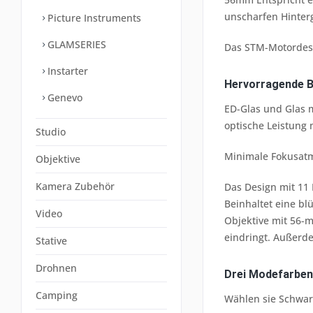
unscharfen Hinter
Picture Instruments
GLAMSERIES
Das STM-Motordesig
Instarter
Hervorragende Bi
Genevo
ED-Glas und Glas 
optische Leistung 
Studio
Minimale Fokusatm
Objektive
Kamera Zubehör
Das Design mit 11
Beinhaltet eine b
Video
Objektive mit 56-
eindringt. Außerd
Stative
Drohnen
Drei Modefarben
Camping
Wählen sie Schwarz