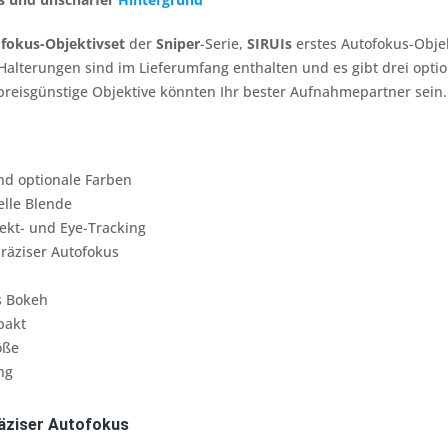
fokus-Objektivset
der
Sniper
-Serie,
SIRUIs
erstes Autofokus-Obje
Halterungen sind im Lieferumfang enthalten und es gibt drei optio
preisgünstige Objektive könnten Ihr bester Aufnahmepartner sein.
d optionale Farben
elle Blende
ekt- und Eye-Tracking
räziser Autofokus
s Bokeh
pakt
öße
ng
räziser Autofokus