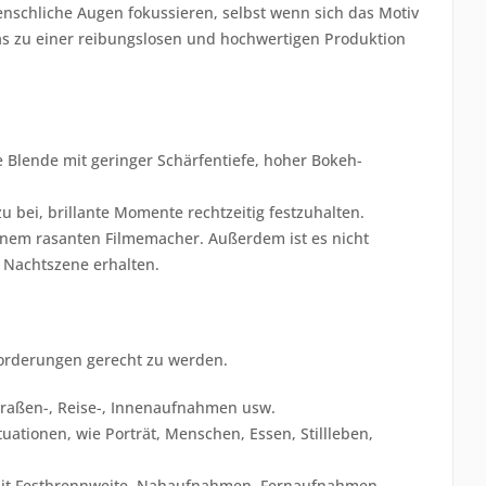
nschliche Augen fokussieren, selbst wenn sich das Motiv
was zu einer reibungslosen und hochwertigen Produktion
e Blende mit geringer Schärfentiefe, hoher Bokeh-
u bei, brillante Momente rechtzeitig festzuhalten.
einem rasanten Filmemacher. Außerdem ist es nicht
 Nachtszene erhalten.
orderungen gerecht zu werden.
traßen-, Reise-, Innenaufnahmen usw.
ationen, wie Porträt, Menschen, Essen, Stillleben,
mit Festbrennweite, Nahaufnahmen, Fernaufnahmen,