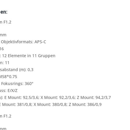
en:
 F1.2
3mm
Objektivformats: APS-C
16
: 12 Elemente in 11 Gruppen
n: 11
sabstand (m): 0,3
 M58*0.75
 Fokusrings: 360°
ss: E/X/Z
: E Mount: 92,5/3,6; X Mount: 92,2/3,6; Z Mount: 94,2/3,7
 E Mount: 381/0,8; X Mount: 380/0,8; Z Mount: 386/0,9
m F1.2
3mm