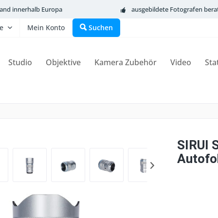
sand innerhalb Europa
ausgebildete Fotografen bera
fe
Mein Konto
Suchen
Studio
Objektive
Kamera Zubehör
Video
Sta
SIRUI 
Autofok