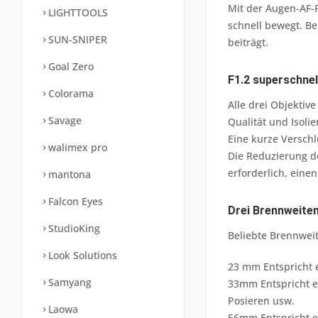
Mit der Augen-AF-
LIGHTTOOLS
schnell bewegt. Be
SUN-SNIPER
beiträgt.
Goal Zero
F1.2 superschnel
Colorama
Alle drei Objektiv
Savage
Qualität und Isoli
Eine kurze Verschl
walimex pro
Die Reduzierung de
erforderlich, ein
mantona
Falcon Eyes
Drei Brennweiten
StudioKing
Beliebte Brennwei
Look Solutions
23 mm Entspricht 
Samyang
33mm Entspricht ei
Posieren usw.
Laowa
56mm Entspricht e