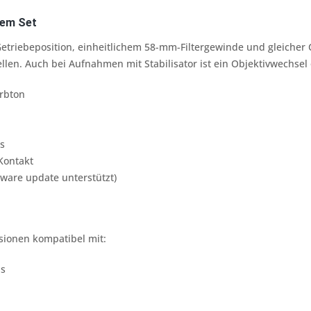
nem Set
etriebeposition, einheitlichem 58-mm-Filtergewinde und gleicher
llen. Auch bei Aufnahmen mit Stabilisator ist ein Objektivwechse
arbton
s
Kontakt
mware update unterstützt)
sionen kompatibel mit:
as