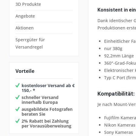
3D Produkte
Konsistent in ei
Angebote
Dank identischer G
Produktionen erste
Aktionen
Sperrgüter für
Einheitlicher F
Versandregel
nur 380g
92,2mm Länge
360°-Grad-Foku
Elektronischer 
Vorteile
Typ C Port (fir
kostenloser Versand ab €
150,- *
Kompatibilität:
schneller Versand
innerhalb Europa
Je nach Mount-Ver
ausgebildete Fotografen
beraten Sie
Fujifilm Kamer
2% Rabatt bei Zahlung
Nikon Kameras
per Vorausüberweisung
Sony Kameras