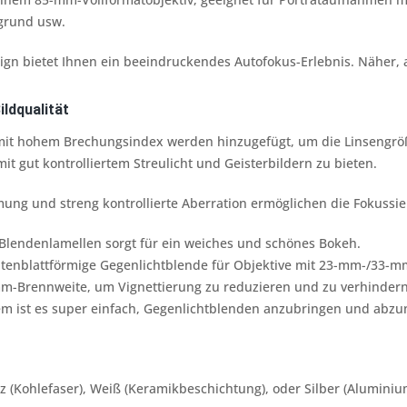
grund usw.
n bietet Ihnen ein beeindruckendes Autofokus-Erlebnis. Näher, a
ldqualität
mit hohem Brechungsindex werden hinzugefügt, um die Linsengröß
mit gut kontrolliertem Streulicht und Geisterbildern zu bieten.
ung und streng kontrollierte Aberration ermöglichen die Fokussi
 Blendenlamellen sorgt für ein weiches und schönes Bokeh.
lütenblattförmige Gegenlichtblende für Objektive mit 23-mm-/33-
mm-Brennweite, um Vignettierung zu reduzieren und zu verhindern
em ist es super einfach, Gegenlichtblenden anzubringen und abz
 (Kohlefaser), Weiß (Keramikbeschichtung), oder Silber (Alumini