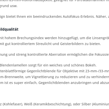
grund usw.
n bietet Ihnen ein beeindruckendes Autofokus-Erlebnis. Näher, a
ldqualität
mit hohem Brechungsindex werden hinzugefügt, um die Linsengröß
mit gut kontrolliertem Streulicht und Geisterbildern zu bieten.
ung und streng kontrollierte Aberration ermöglichen die Fokussi
 Blendenlamellen sorgt für ein weiches und schönes Bokeh.
lütenblattförmige Gegenlichtblende für Objektive mit 23-mm-/33-
mm-Brennweite, um Vignettierung zu reduzieren und zu verhindern
em ist es super einfach, Gegenlichtblenden anzubringen und abz
 (Kohlefaser), Weiß (Keramikbeschichtung), oder Silber (Alumini