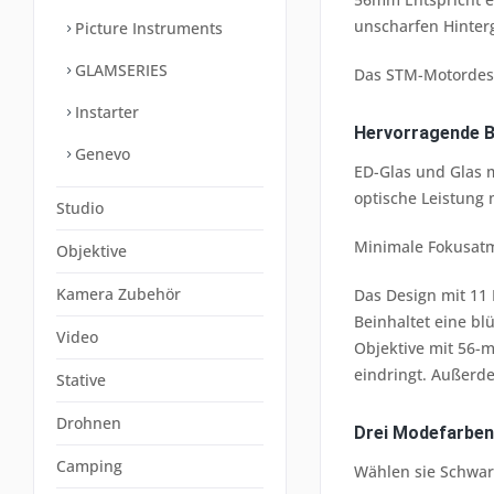
unscharfen Hinter
Picture Instruments
GLAMSERIES
Das STM-Motordesig
Instarter
Hervorragende Bi
Genevo
ED-Glas und Glas 
optische Leistung 
Studio
Minimale Fokusatm
Objektive
Kamera Zubehör
Das Design mit 11
Beinhaltet eine b
Video
Objektive mit 56-
eindringt. Außerd
Stative
Drohnen
Drei Modefarben
Camping
Wählen sie Schwarz