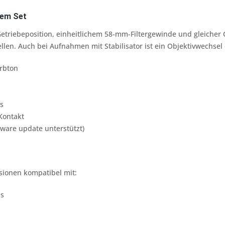
nem Set
etriebeposition, einheitlichem 58-mm-Filtergewinde und gleicher
llen. Auch bei Aufnahmen mit Stabilisator ist ein Objektivwechse
arbton
s
Kontakt
mware update unterstützt)
sionen kompatibel mit:
as