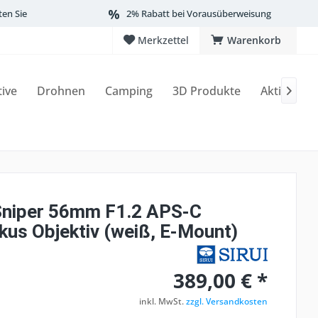
ten Sie
2% Rabatt bei Vorausüberweisung
Merkzettel
Warenkorb
tive
Drohnen
Camping
3D Produkte
Aktionen

Sniper 56mm F1.2 APS-C
kus Objektiv (weiß, E-Mount)
389,00 € *
inkl. MwSt.
zzgl. Versandkosten