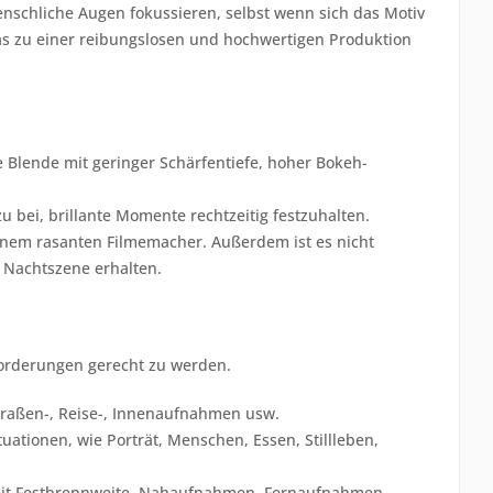
nschliche Augen fokussieren, selbst wenn sich das Motiv
was zu einer reibungslosen und hochwertigen Produktion
e Blende mit geringer Schärfentiefe, hoher Bokeh-
u bei, brillante Momente rechtzeitig festzuhalten.
einem rasanten Filmemacher. Außerdem ist es nicht
 Nachtszene erhalten.
orderungen gerecht zu werden.
traßen-, Reise-, Innenaufnahmen usw.
ationen, wie Porträt, Menschen, Essen, Stillleben,
mit Festbrennweite, Nahaufnahmen, Fernaufnahmen,