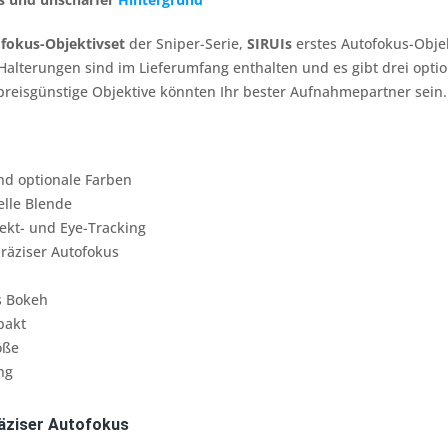
fokus-Objektivset
der Sniper-Serie,
SIRUIs
erstes Autofokus-Obje
Halterungen sind im Lieferumfang enthalten und es gibt drei opti
preisgünstige Objektive könnten Ihr bester Aufnahmepartner sein.
d optionale Farben
elle Blende
ekt- und Eye-Tracking
räziser Autofokus
s Bokeh
pakt
öße
ng
räziser Autofokus