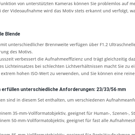
Funktion von unterstützten Kameras können Sie problemlos auf me
i der Videoaufnahme wird das Motiv stets erkannt und verfolgt, 
le Blende
e mit unterschiedlicher Brennweite verfügen über F1.2 Ultraschnell
erung des Motivs.
usszeit verbessert die Aufnahmeeffizienz und trägt gleichzeitig daz
s Lichteinsatzes bei schlechten Lichtverhältnissen macht Sie zu 
en extrem hohen ISO-Wert zu verwenden, und Sie können eine reine
 erfüllen unterschiedliche Anforderungen: 23/33/56 mm
ten sind in diesem Set enthalten, um verschiedenen Aufnahmeanf
einem 35-mm-Vollformatobjektiv, geeignet für Human-, Szenen-, S
nem 50-mm-Vollformatobjektiv, geeignet für fast alle Aufnahmesitu
inem 85-mm-Vollformatobjektiv, geeignet für Porträtaufnahmen 