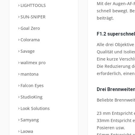
Mit der Augen-AF-
LIGHTTOOLS
schnell bewegt. Be
SUN-SNIPER
beiträgt.
Goal Zero
F1.2 superschnel
Colorama
Alle drei Objektiv
Savage
Qualität und Isoli
Eine kurze Verschl
walimex pro
Die Reduzierung de
erforderlich, ein
mantona
Falcon Eyes
Drei Brennweiten
StudioKing
Beliebte Brennwei
Look Solutions
23 mm Entspricht 
Samyang
33mm Entspricht ei
Posieren usw.
Laowa
56mm Entspricht e