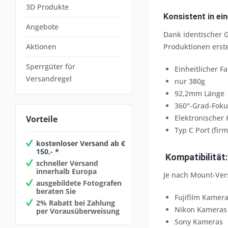
3D Produkte
Konsistent in ei
Angebote
Dank identischer G
Produktionen erste
Aktionen
Sperrgüter für
Einheitlicher F
Versandregel
nur 380g
92,2mm Länge
360°-Grad-Foku
Elektronischer 
Vorteile
Typ C Port (fir
kostenloser Versand ab €
150,- *
Kompatibilität:
schneller Versand
innerhalb Europa
Je nach Mount-Ver
ausgebildete Fotografen
beraten Sie
Fujifilm Kamer
2% Rabatt bei Zahlung
Nikon Kameras
per Vorausüberweisung
Sony Kameras