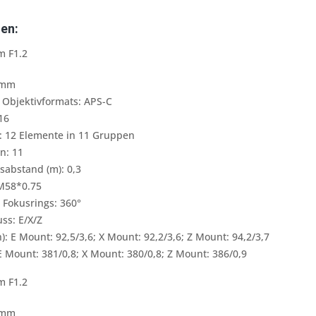
en:
 F1.2
3mm
Objektivformats: APS-C
16
: 12 Elemente in 11 Gruppen
n: 11
sabstand (m): 0,3
 M58*0.75
 Fokusrings: 360°
ss: E/X/Z
: E Mount: 92,5/3,6; X Mount: 92,2/3,6; Z Mount: 94,2/3,7
 E Mount: 381/0,8; X Mount: 380/0,8; Z Mount: 386/0,9
m F1.2
3mm