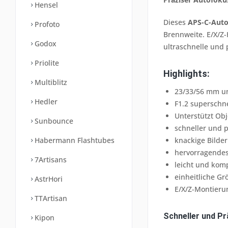
Hensel
Dieses
APS-C-Auto
Profoto
Brennweite. E/X/Z-
Godox
ultraschnelle und 
Priolite
Highlights:
Multiblitz
23/33/56 mm un
Hedler
F1.2 superschn
Unterstützt Obj
Sunbounce
schneller und p
knackige Bilder
Habermann Flashtubes
hervorragende
7Artisans
leicht und kom
einheitliche Gr
AstrHori
E/X/Z-Montieru
TTArtisan
Schneller und P
Kipon