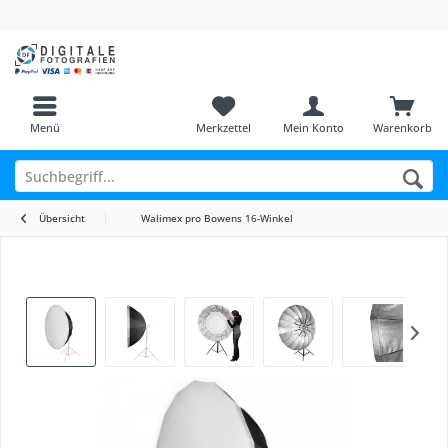
Menü
Merkzettel
Mein Konto
Warenkorb
Übersicht
Walimex pro Bowens 16-Winkel