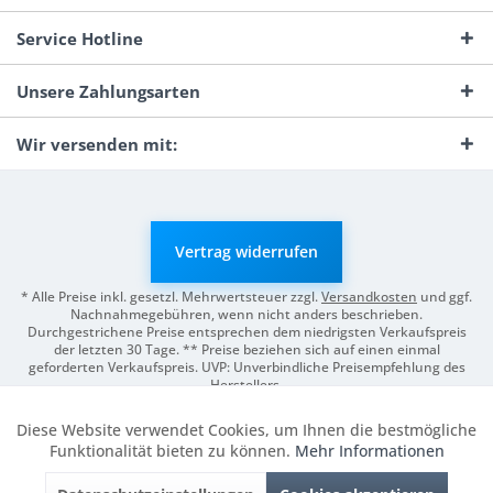
Service Hotline
Unsere Zahlungsarten
Wir versenden mit:
Vertrag widerrufen
* Alle Preise inkl. gesetzl. Mehrwertsteuer zzgl.
Versandkosten
und ggf.
Nachnahmegebühren, wenn nicht anders beschrieben.
Durchgestrichene Preise entsprechen dem niedrigsten Verkaufspreis
der letzten 30 Tage. ** Preise beziehen sich auf einen einmal
geforderten Verkaufspreis. UVP: Unverbindliche Preisempfehlung des
Herstellers.
© 2026 Digitale Fotografien | Entwicklung & Support by
Pro-Webs.de
Diese Website verwendet Cookies, um Ihnen die bestmögliche
Aktiv
Funktionale
Funktionalität bieten zu können.
Mehr Informationen