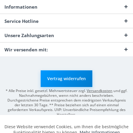
Informationen
Service Hotline
Unsere Zahlungsarten
Wir versenden mit:
Vertrag widerrufen
* Alle Preise inkl. gesetzl. Mehrwertsteuer zzgl.
Versandkosten
und ggf.
Nachnahmegebühren, wenn nicht anders beschrieben.
Durchgestrichene Preise entsprechen dem niedrigsten Verkaufspreis
der letzten 30 Tage. ** Preise beziehen sich auf einen einmal
geforderten Verkaufspreis. UVP: Unverbindliche Preisempfehlung des
Herstellers.
© 2026 Digitale Fotografien | Entwicklung & Support by
Pro-Webs.de
Diese Website verwendet Cookies, um Ihnen die bestmögliche
Aktiv
Funktionale
Funktionalität bieten zu können.
Mehr Informationen