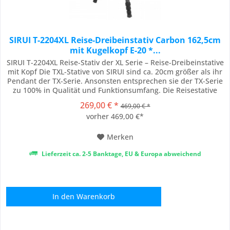
SIRUI T-2204XL Reise-Dreibeinstativ Carbon 162,5cm
mit Kugelkopf E-20 *...
SIRUI T-2204XL Reise-Stativ der XL Serie – Reise-Dreibeinstative
mit Kopf Die TXL-Stative von SIRUI sind ca. 20cm größer als ihr
Pendant der TX-Serie. Ansonsten entsprechen sie der TX-Serie
zu 100% in Qualität und Funktionsumfang. Die Reisestative
verfügen über das ideale Verhältnis von Gewicht zu Stabilität.
269,00 € *
469,00 € *
Sie sind in jeder Situation leicht zu handhaben und bieten
vorher 469,00 €*
Ihrer...
Merken
Lieferzeit ca. 2-5 Banktage, EU & Europa abweichend
In den
Warenkorb