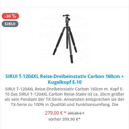
-30
SIRUI
SIRUI T-1204XL Reise-Dreibeinstativ Carbon 160cm +
Kugelkopf E-10
SIRUI T-1204XL Reise-Dreibeinstativ Carbon 160cm m. Kopf E-
10 Das SIRUI T-1204XL Carbon Reise-Stativ ist ca. 20cm größer
als sein Pendant der TX-Serie. Ansonsten entsprechen sie der
TX-Serie zu 100% in Qualität und Funktionsumfang. Die
Reisestative verfügen über das ideale Verhältnis von Gewicht
279,00 € *
399,90 € *
zu Stabilität. Sie sind in jeder Situation leicht zu handhaben
vorher 399,90 €*
und bieten Ihrer...