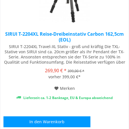
SIRUI T-2204XL Reise-Dreibeinstativ Carbon 162,5cm
(EOL)
SIRUI T-2204XL Travel-XL Stativ - groß und kräftig Die TXL-
Stative von SIRUI sind ca. 20cm größer als ihr Pendant der TX-
Serie. Ansonsten entsprechen sie der TX-Serie zu 100% in
Qualität und Funktionsumfang. Die Reisestative verfügen über
das ideale Verhältnis von Gewicht zu Stabilität. Sie sind in
269,90 € *
399,00 € *
jeder Situation leicht zu handhaben und bieten Ihrer Kamera
vorher 399,00 €*
stets sicheren...
Merken
Lieferzeit ca. 1-2 Banktage, EU & Europa abweichend
In den
Warenkorb