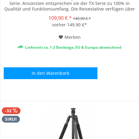
Serie. Ansonsten entsprechen sie der TX-Serie zu 100% in
Qualität und Funktionsumfang. Die Reisestative verfügen über
das ideale Verhältnis von Gewicht zu Stabilität. Sie sind in
109,90 € *
149,90 € *
jeder Situation leicht zu handhaben und bieten Ihrer Kamera
vorher 149,90 €*
stets sicheren...
Merken
Lieferzeit ca. 1-2 Banktage, EU & Europa abweichend
In den
Warenkorb
-32
SIRUI