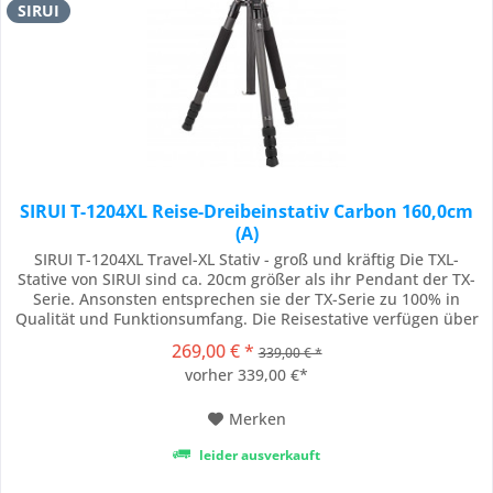
SIRUI
SIRUI T-1204XL Reise-Dreibeinstativ Carbon 160,0cm
(A)
SIRUI T-1204XL Travel-XL Stativ - groß und kräftig Die TXL-
Stative von SIRUI sind ca. 20cm größer als ihr Pendant der TX-
Serie. Ansonsten entsprechen sie der TX-Serie zu 100% in
Qualität und Funktionsumfang. Die Reisestative verfügen über
das ideale Verhältnis von Gewicht zu Stabilität. Sie sind in
269,00 € *
339,00 € *
jeder Situation leicht zu handhaben und bieten Ihrer Kamera
vorher 339,00 €*
stets sicheren...
Merken
leider ausverkauft