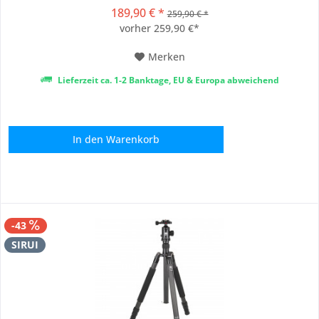
verfügen über das ideale Verhältnis von Gewicht zu Stabilität.
189,90 € *
259,90 € *
Sie sind in jeder Situation leicht zu handhaben und bieten
vorher 259,90 €*
Ihrer...
Merken
Lieferzeit ca. 1-2 Banktage, EU & Europa abweichend
In den
Warenkorb
-43
SIRUI