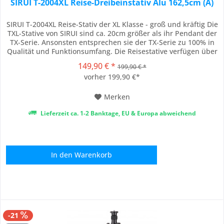
SIRUI T-2004XL Reise-Dreibeinstativ Alu 162,5cm (A)
SIRUI T-2004XL Reise-Stativ der XL Klasse - groß und kräftig Die
TXL-Stative von SIRUI sind ca. 20cm größer als ihr Pendant der
TX-Serie. Ansonsten entsprechen sie der TX-Serie zu 100% in
Qualität und Funktionsumfang. Die Reisestative verfügen über
das ideale Verhältnis von Gewicht zu Stabilität. Sie sind in
149,90 € *
199,90 € *
jeder Situation leicht zu handhaben und bieten Ihrer Kamera
vorher 199,90 €*
stets...
Merken
Lieferzeit ca. 1-2 Banktage, EU & Europa abweichend
In den
Warenkorb
-21