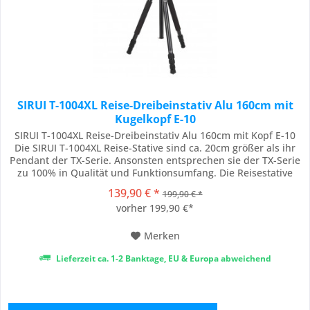
SIRUI T-1004XL Reise-Dreibeinstativ Alu 160cm mit
Kugelkopf E-10
SIRUI T-1004XL Reise-Dreibeinstativ Alu 160cm mit Kopf E-10
Die SIRUI T-1004XL Reise-Stative sind ca. 20cm größer als ihr
Pendant der TX-Serie. Ansonsten entsprechen sie der TX-Serie
zu 100% in Qualität und Funktionsumfang. Die Reisestative
verfügen über das ideale Verhältnis von Gewicht zu Stabilität.
139,90 € *
199,90 € *
Sie sind in jeder Situation leicht zu handhaben und bieten
vorher 199,90 €*
Ihrer Kamera...
Merken
Lieferzeit ca. 1-2 Banktage, EU & Europa abweichend