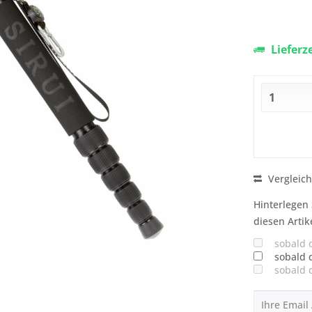
Lieferz
Vergleic
Hinterlegen 
diesen Artik
sobald 
sobald 
sobald 