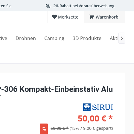
ten Sie
2% Rabatt bei Vorausüberweisung
Merkzettel
Warenkorb
tive
Drohnen
Camping
3D Produkte
Aktionen

P-306 Kompakt-Einbeinstativ Alu
*
50,00 € *
59,00 € *
(15% / 9,00 € gespart)