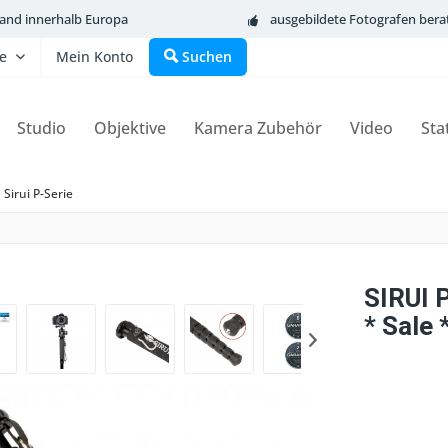
sand innerhalb Europa
ausgebildete Fotografen bera
fe
Mein Konto
Suchen
Studio
Objektive
Kamera Zubehör
Video
Sta
Sirui P-Serie
SIRUI 
* Sale 