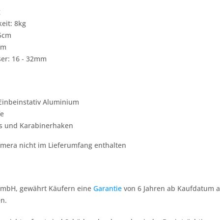
g
eit: 8kg
55cm
cm
er: 16 - 32mm
Einbeinstativ Aluminium
fe
s und Karabinerhaken
era nicht im Lieferumfang enthalten
 GmbH, gewährt Käufern eine
Garantie
von 6 Jahren ab Kaufdatum au
n.