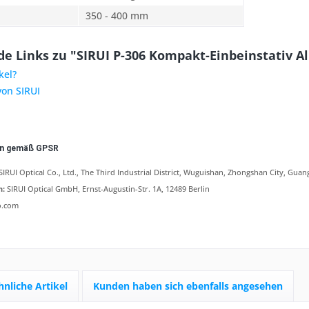
350 - 400 mm
e Links zu "SIRUI P-306 Kompakt-Einbeinstativ Al
kel?
von SIRUI
en gemäß GPSR
RUI Optical Co., Ltd., The Third Industrial District, Wuguishan, Zhongshan City, Gua
n:
SIRUI Optical GmbH, Ernst-Augustin-Str. 1A, 12489 Berlin
o.com
hnliche Artikel
Kunden haben sich ebenfalls angesehen