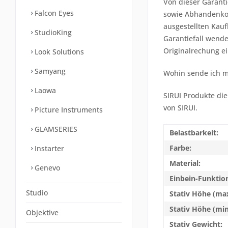
Von dieser Garant
Falcon Eyes
sowie Abhandenkom
ausgestellten Kauf
StudioKing
Garantiefall wende
Originalrechung e
Look Solutions
Samyang
Wohin sende ich m
Laowa
SIRUI Produkte die
von SIRUI.
Picture Instruments
GLAMSERIES
Belastbarkeit:
Farbe:
Instarter
Material:
Genevo
Einbein-Funktio
Studio
Stativ Höhe (max
Stativ Höhe (min
Objektive
Stativ Gewicht: