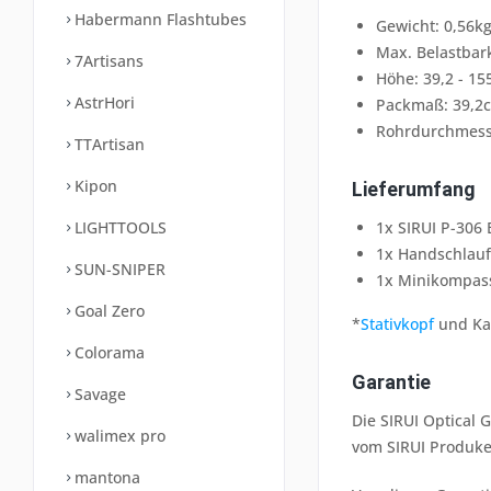
Habermann Flashtubes
Gewicht: 0,56k
Max. Belastbark
7Artisans
Höhe: 39,2 - 1
AstrHori
Packmaß: 39,2
Rohrdurchmess
TTArtisan
Kipon
Lieferumfang
1x SIRUI P-306 
LIGHTTOOLS
1x Handschlau
SUN-SNIPER
1x Minikompas
Goal Zero
*
Stativkopf
und Kam
Colorama
Garantie
Savage
Die SIRUI Optical
walimex pro
vom SIRUI Produke
mantona