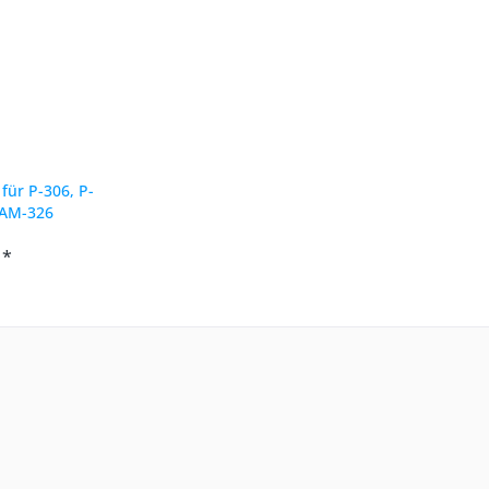
für P-306, P-
 AM-326
 *