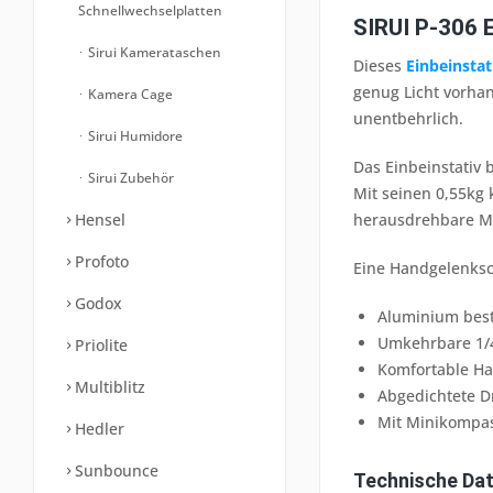
Schnellwechselplatten
SIRUI P-306 E
Sirui Kamerataschen
Dieses
Einbeinstat
genug Licht vorhan
Kamera Cage
unentbehrlich.
Sirui Humidore
Das Einbeinstativ
Sirui Zubehör
Mit seinen 0,55kg
herausdrehbare Me
Hensel
Profoto
Eine Handgelenksc
Godox
Aluminium beste
Umkehrbare 1/4
Priolite
Komfortable Ha
Multiblitz
Abgedichtete Dr
Mit Minikompa
Hedler
Sunbounce
Technische Dat