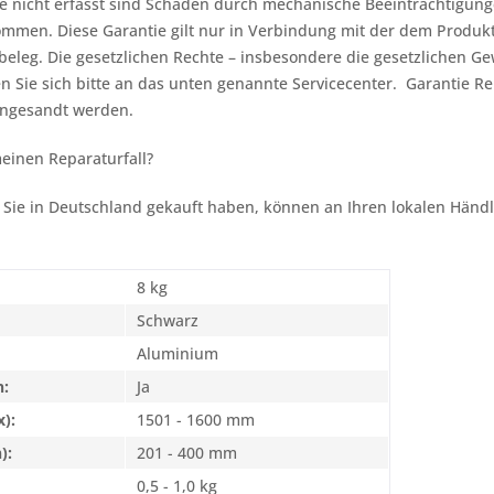
ie nicht erfasst sind Schäden durch mechanische Beeinträchtigu
men. Diese Garantie gilt nur in Verbindung mit der dem Produkt
beleg. Die gesetzlichen Rechte – insbesondere die gesetzlichen G
n Sie sich bitte an das unten genannte Servicecenter. Garantie R
ingesandt werden.
einen Reparaturfall?
 Sie in Deutschland gekauft haben, können an Ihren lokalen Händl
8 kg
Schwarz
Aluminium
n:
Ja
):
1501 - 1600 mm
):
201 - 400 mm
0,5 - 1,0 kg