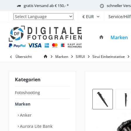
gratis Versand ab € 150,- *
schneller Ver
Service/Hil
Powered by
Marken
Übersicht
Marken
SIRUI
Sirui Einbeinstative
Kategorien
Fotoshooting
Marken
Anker
Aurora Lite Bank