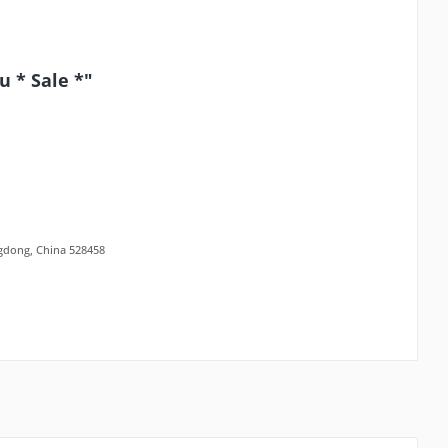
u * Sale *"
ngdong, China 528458