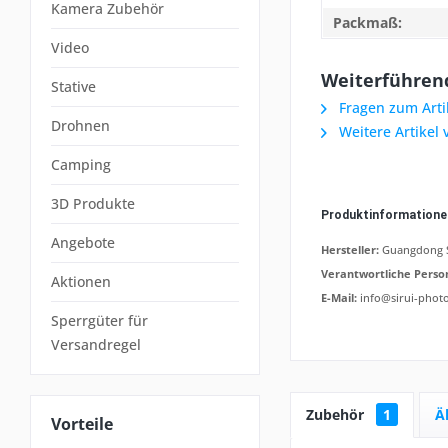
Kamera Zubehör
Packmaß:
Video
Weiterführend
Stative
Fragen zum Arti
Drohnen
Weitere Artikel 
Camping
3D Produkte
Produktinformation
Angebote
Hersteller:
Guangdong SI
Verantwortliche Perso
Aktionen
E-Mail:
info@sirui-phot
Sperrgüter für
Versandregel
Zubehör
1
Ä
Vorteile