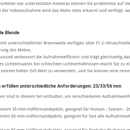
Funktion von unterstützten Kameras können Sie problemlos auf me
i der Videoaufnahme wird das Motiv stets erkannt und verfolgt, 
le Blende
e mit unterschiedlicher Brennweite verfügen über F1.2 Ultraschnell
erung des Motivs.
usszeit verbessert die Aufnahmeeffizienz und trägt gleichzeitig daz
s Lichteinsatzes bei schlechten Lichtverhältnissen macht Sie zu 
en extrem hohen ISO-Wert zu verwenden, und Sie können eine reine
 erfüllen unterschiedliche Anforderungen: 23/33/56 mm
ten sind in diesem Set enthalten, um verschiedenen Aufnahmeanf
einem 35-mm-Vollformatobjektiv, geeignet für Human-, Szenen-, S
nem 50-mm-Vollformatobjektiv, geeignet für fast alle Aufnahmesitu
inem 85-mm-Vollformatobjektiv, geeignet für Porträtaufnahmen 