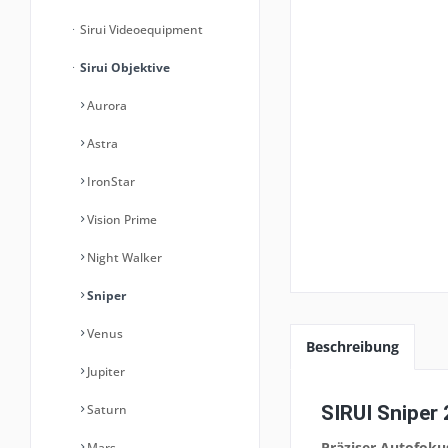
Sirui Videoequipment
Sirui Objektive
Aurora
Astra
IronStar
Vision Prime
Night Walker
Sniper
Venus
Beschreibung
Jupiter
SIRUI Sniper
Saturn
Präziser Autofoku
Mars