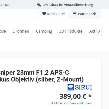
ten Sie
2% Rabatt bei Vorausüberweisung
Merkzettel
Warenkorb
tive
Drohnen
Camping
3D Produkte
Aktionen

Sniper 23mm F1.2 APS-C
us Objektiv (silber, Z-Mount)
389,00 € *
inkl. MwSt.
zzgl. Versandkosten