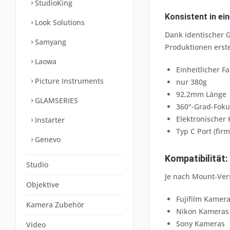
StudioKing
Konsistent in ei
Look Solutions
Dank identischer G
Samyang
Produktionen erste
Laowa
Einheitlicher F
Picture Instruments
nur 380g
92,2mm Länge
GLAMSERIES
360°-Grad-Foku
Elektronischer 
Instarter
Typ C Port (fir
Genevo
Kompatibilität:
Studio
Je nach Mount-Ver
Objektive
Fujifilm Kamer
Kamera Zubehör
Nikon Kameras
Sony Kameras
Video