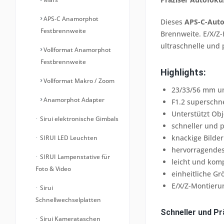
APS-C Anamorphot
Dieses
APS-C-Auto
Festbrennweite
Brennweite. E/X/Z-
ultraschnelle und 
Vollformat Anamorphot
Festbrennweite
Highlights:
Vollformat Makro / Zoom
23/33/56 mm un
Anamorphot Adapter
F1.2 superschn
Unterstützt Obj
Sirui elektronische Gimbals
schneller und p
knackige Bilder
SIRUI LED Leuchten
hervorragende
SIRUI Lampenstative für
leicht und kom
Foto & Video
einheitliche Gr
E/X/Z-Montieru
Sirui
Schnellwechselplatten
Schneller und P
Sirui Kamerataschen