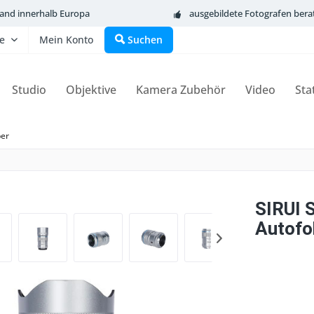
sand innerhalb Europa
ausgebildete Fotografen bera
fe
Mein Konto
Suchen
Studio
Objektive
Kamera Zubehör
Video
Sta
per
SIRUI 
Autofok