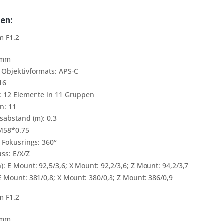
en:
 F1.2
3mm
Objektivformats: APS-C
16
: 12 Elemente in 11 Gruppen
n: 11
sabstand (m): 0,3
 M58*0.75
 Fokusrings: 360°
ss: E/X/Z
: E Mount: 92,5/3,6; X Mount: 92,2/3,6; Z Mount: 94,2/3,7
 E Mount: 381/0,8; X Mount: 380/0,8; Z Mount: 386/0,9
m F1.2
3mm