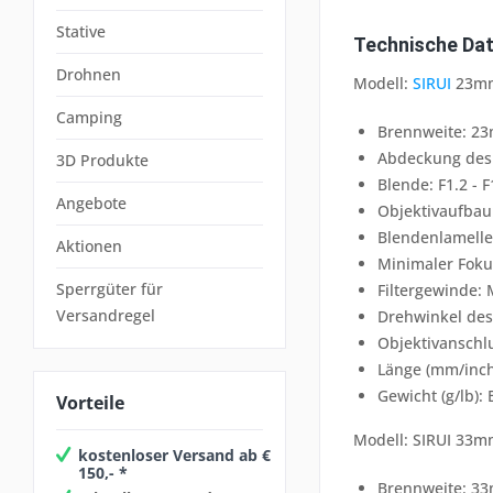
Stative
Technische Dat
Drohnen
Modell:
SIRUI
23mm
Camping
Brennweite: 2
Abdeckung des 
3D Produkte
Blende: F1.2 - F
Angebote
Objektivaufbau
Blendenlamelle
Aktionen
Minimaler Foku
Sperrgüter für
Filtergewinde:
Versandregel
Drehwinkel des
Objektivanschlu
Länge (mm/inch)
Gewicht (g/lb):
Vorteile
Modell: SIRUI 33m
kostenloser Versand ab €
150,- *
Brennweite: 3