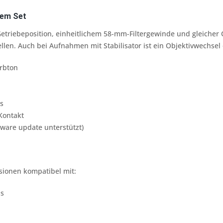
nem Set
etriebeposition, einheitlichem 58-mm-Filtergewinde und gleicher
llen. Auch bei Aufnahmen mit Stabilisator ist ein Objektivwechse
arbton
s
Kontakt
mware update unterstützt)
sionen kompatibel mit:
as