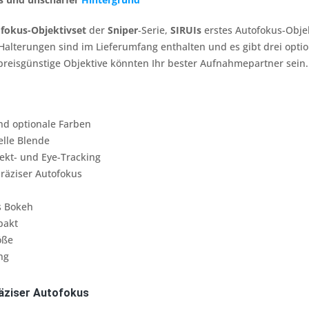
fokus-Objektivset
der
Sniper
-Serie,
SIRUIs
erstes Autofokus-Obje
Halterungen sind im Lieferumfang enthalten und es gibt drei optio
preisgünstige Objektive könnten Ihr bester Aufnahmepartner sein.
d optionale Farben
elle Blende
ekt- und Eye-Tracking
räziser Autofokus
s Bokeh
pakt
öße
ng
räziser Autofokus