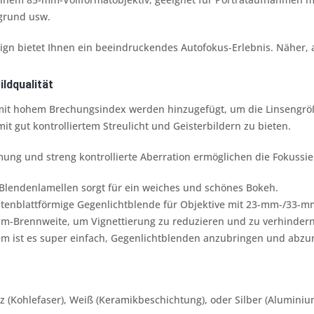
grund usw.
n bietet Ihnen ein beeindruckendes Autofokus-Erlebnis. Näher, a
ldqualität
mit hohem Brechungsindex werden hinzugefügt, um die Linsengröß
mit gut kontrolliertem Streulicht und Geisterbildern zu bieten.
ung und streng kontrollierte Aberration ermöglichen die Fokussi
 Blendenlamellen sorgt für ein weiches und schönes Bokeh.
lütenblattförmige Gegenlichtblende für Objektive mit 23-mm-/33-
mm-Brennweite, um Vignettierung zu reduzieren und zu verhindern
em ist es super einfach, Gegenlichtblenden anzubringen und abz
 (Kohlefaser), Weiß (Keramikbeschichtung), oder Silber (Alumini