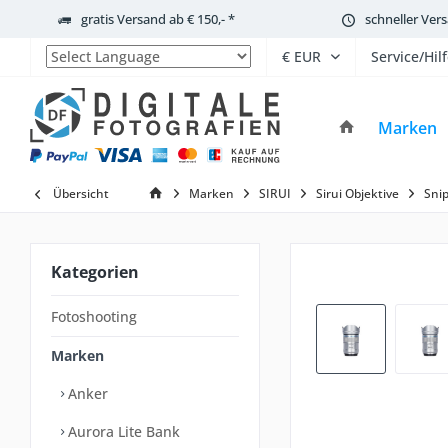
gratis Versand ab € 150,- *
schneller Ver
Service/Hil
Powered by
Marken
Übersicht
Marken
SIRUI
Sirui Objektive
Sni
Kategorien
Fotoshooting
Marken
Anker
Aurora Lite Bank