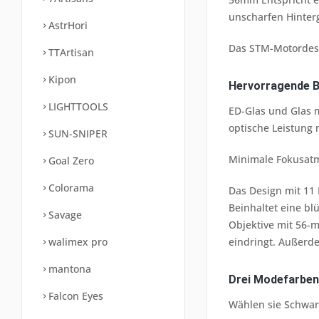
unscharfen Hinter
AstrHori
Das STM-Motordesig
TTArtisan
Kipon
Hervorragende Bi
LIGHTTOOLS
ED-Glas und Glas 
optische Leistung 
SUN-SNIPER
Minimale Fokusatm
Goal Zero
Colorama
Das Design mit 11
Beinhaltet eine b
Savage
Objektive mit 56-
eindringt. Außerd
walimex pro
mantona
Drei Modefarben
Falcon Eyes
Wählen sie Schwarz