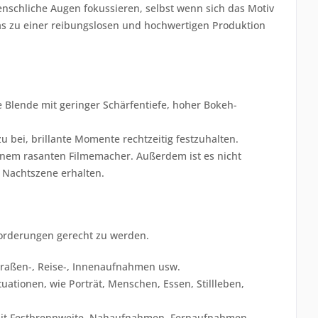
nschliche Augen fokussieren, selbst wenn sich das Motiv
was zu einer reibungslosen und hochwertigen Produktion
e Blende mit geringer Schärfentiefe, hoher Bokeh-
u bei, brillante Momente rechtzeitig festzuhalten.
einem rasanten Filmemacher. Außerdem ist es nicht
 Nachtszene erhalten.
orderungen gerecht zu werden.
traßen-, Reise-, Innenaufnahmen usw.
ationen, wie Porträt, Menschen, Essen, Stillleben,
mit Festbrennweite, Nahaufnahmen, Fernaufnahmen,