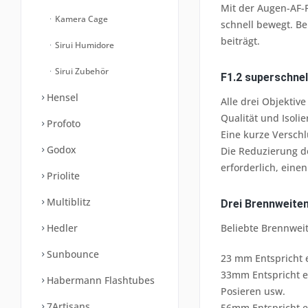
Mit der Augen-AF-
Kamera Cage
schnell bewegt. Be
beiträgt.
Sirui Humidore
Sirui Zubehör
F1.2 superschnel
Hensel
Alle drei Objektiv
Qualität und Isoli
Profoto
Eine kurze Verschl
Godox
Die Reduzierung de
erforderlich, ein
Priolite
Multiblitz
Drei Brennweiten
Beliebte Brennwei
Hedler
Sunbounce
23 mm Entspricht 
33mm Entspricht ei
Habermann Flashtubes
Posieren usw.
7Artisans
56mm Entspricht e