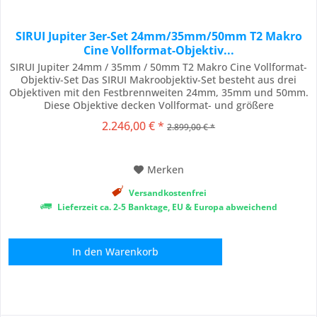
SIRUI Jupiter 3er-Set 24mm/35mm/50mm T2 Makro
Cine Vollformat-Objektiv...
SIRUI Jupiter 24mm / 35mm / 50mm T2 Makro Cine Vollformat-
Objektiv-Set Das SIRUI Makroobjektiv-Set besteht aus drei
Objektiven mit den Festbrennweiten 24mm, 35mm und 50mm.
Diese Objektive decken Vollformat- und größere
Kamerasensoren mit hoher Schärfe und minimaler optischer
2.246,00 € *
2.899,00 € *
Aberration ab und können auf verschiedenen professionellen
Kamerasystemen verwendet werden. Minimale...
Merken
Versandkostenfrei
Lieferzeit ca. 2-5 Banktage, EU & Europa abweichend
In den
Warenkorb