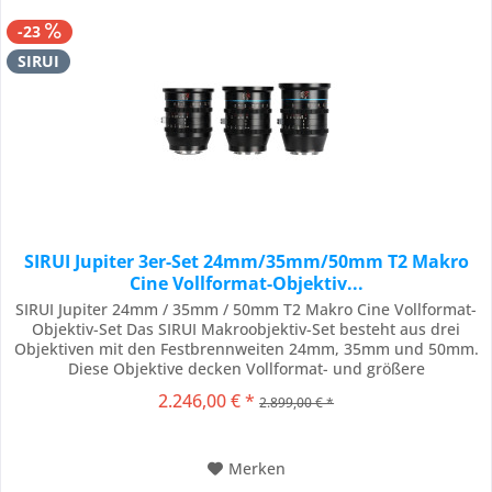
-23
SIRUI
SIRUI Jupiter 3er-Set 24mm/35mm/50mm T2 Makro
Cine Vollformat-Objektiv...
SIRUI Jupiter 24mm / 35mm / 50mm T2 Makro Cine Vollformat-
Objektiv-Set Das SIRUI Makroobjektiv-Set besteht aus drei
Objektiven mit den Festbrennweiten 24mm, 35mm und 50mm.
Diese Objektive decken Vollformat- und größere
Kamerasensoren mit hoher Schärfe und minimaler optischer
2.246,00 € *
2.899,00 € *
Aberration ab und können auf verschiedenen professionellen
Kamerasystemen verwendet werden. Minimale...
Merken