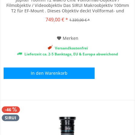
Filmobjektiv / Videoobjektiv Das SIRUI Makroobjektiv 100mm
T2 für EF-Mount . Dieses Objektiv deckt Vollformat- und
größere Kamerasensoren mit hoher Schärfe und minimaler
749,00 € *
1.339,00 € *
optischer Aberration ab und kann auf verschiedenen
professionellen Kamerasystemen verwendet werden....
Merken
Versandkostenfrei
Lieferzeit ca. 2-5 Banktage, EU & Europa abweichend
In den
Warenkorb
-46
SIRUI