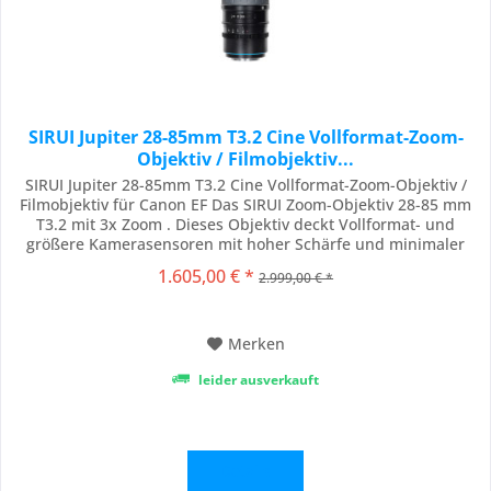
SIRUI Jupiter 28-85mm T3.2 Cine Vollformat-Zoom-
Objektiv / Filmobjektiv...
SIRUI Jupiter 28-85mm T3.2 Cine Vollformat-Zoom-Objektiv /
Filmobjektiv für Canon EF Das SIRUI Zoom-Objektiv 28-85 mm
T3.2 mit 3x Zoom . Dieses Objektiv deckt Vollformat- und
größere Kamerasensoren mit hoher Schärfe und minimaler
optischer Aberration ab und kann auf verschiedenen
1.605,00 € *
2.999,00 € *
professionellen Kamerasystemen verwendet werden. 3x Zoom
Dieses Objektiv deckt einen Zoombereich...
Merken
leider ausverkauft
Details