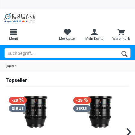
Menü
Merkzettel
Mein Konto
Warenkorb
Jupiter
Topseller
-29
-29
SIRUI
SIRUI