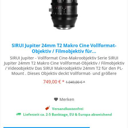
SIRUI Jupiter 24mm T2 Makro Cine Vollformat-
Objektiv / Filmobjektiv für...
SIRUI Jupiter - Vollformat Cine-Makroobjektiv Serie SIRUI
Jupiter 24mm T2 Makro Cine Vollformat-Objektiv / Filmobjektiv
/ Videoobjektiv Das SIRUI Makroobjektiv 24mm T2 für den PL-
Mount . Dieses Objektiv deckt Vollformat- und größere
Kamerasensoren mit hoher Schärfe und minimaler optischer
749,00 € *
1.049,00 € *
Aberration ab und kann auf verschiedenen professionellen
Kamerasystemen verwendet...
Merken
Versandkostenfrei
Lieferzeit ca. 2-5 Banktage, EU & Europa abweichend