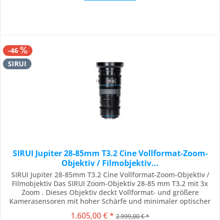
-46
SIRUI
SIRUI Jupiter 28-85mm T3.2 Cine Vollformat-Zoom-
Objektiv / Filmobjektiv...
SIRUI Jupiter 28-85mm T3.2 Cine Vollformat-Zoom-Objektiv /
Filmobjektiv Das SIRUI Zoom-Objektiv 28-85 mm T3.2 mit 3x
Zoom . Dieses Objektiv deckt Vollformat- und größere
Kamerasensoren mit hoher Schärfe und minimaler optischer
Aberration ab und kann auf verschiedenen professionellen
1.605,00 € *
2.999,00 € *
Kamerasystemen verwendet werden. 3x Zoom Dieses Objektiv