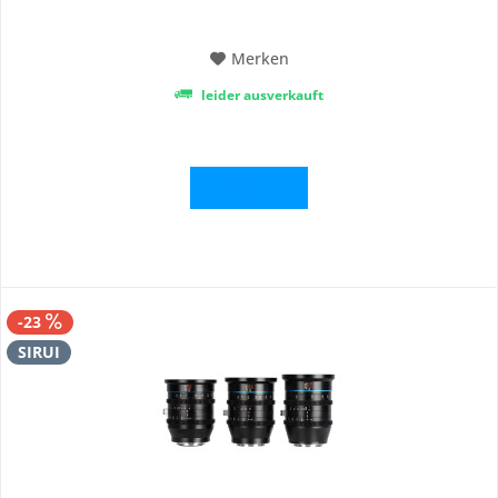
deckt einen Zoombereich vom...
Merken
leider ausverkauft
Details
-23
SIRUI