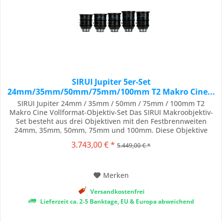
SIRUI Jupiter 5er-Set
24mm/35mm/50mm/75mm/100mm T2 Makro Cine...
SIRUI Jupiter 24mm / 35mm / 50mm / 75mm / 100mm T2
Makro Cine Vollformat-Objektiv-Set Das SIRUI Makroobjektiv-
Set besteht aus drei Objektiven mit den Festbrennweiten
24mm, 35mm, 50mm, 75mm und 100mm. Diese Objektive
decken Vollformat- und größere Kamerasensoren mit hoher
3.743,00 € *
5.449,00 € *
Schärfe und minimaler optischer Aberration ab und können
auf verschiedenen professionellen Kamerasystemen...
Merken
Versandkostenfrei
Lieferzeit ca. 2-5 Banktage, EU & Europa abweichend