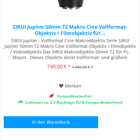
SIRUI Jupiter 50mm T2 Makro Cine Vollformat-
Objektiv / Filmobjektiv für...
SIRUI Jupiter - Vollformat Cine-Makroobjektiv Serie SIRUI
Jupiter 50mm T2 Makro Cine Vollformat-Objektiv / Filmobjektiv
/ Videoobjektiv Das SIRUI Makroobjektiv 50mm T2 für PL-
Mount . Dieses Objektiv deckt Vollformat- und größere
Kamerasensoren mit hoher Schärfe und minimaler optischer
749,00 € *
1.049,00 € *
Aberration ab und kann auf verschiedenen professionellen
Kamerasystemen verwendet werden....
Merken
Versandkostenfrei
Lieferzeit ca. 2-5 Banktage, EU & Europa abweichend
In den
Warenkorb