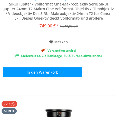
SIRUI Jupiter - Vollformat Cine-Makroobjektiv Serie SIRUI
Jupiter 24mm T2 Makro Cine Vollformat-Objektiv / Filmobjektiv
/ Videoobjektiv Das SIRUI Makroobjektiv 24mm T2 für Canon
EF . Dieses Objektiv deckt Vollformat- und größere
Kamerasensoren mit hoher Schärfe und minimaler optischer
749,00 € *
1.049,00 € *
Aberration ab und kann auf verschiedenen professionellen
Kamerasystemen verwendet werden....
Merken
Versandkostenfrei
Lieferzeit ca. 2-5 Banktage, EU & Europa abweichend
In den
Warenkorb
-29
SIRUI