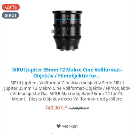
-29
SIRUI
SIRUI Jupiter 35mm T2 Makro Cine Vollformat-
Objektiv / Filmobjektiv für...
SIRUI Jupiter - Vollformat Cine-Makroobjektiv Serie SIRUI
Jupiter 35mm T2 Makro Cine Vollformat-Objektiv / Filmobjektiv
/ Videoobjektiv Das SIRUI Makroobjektiv 35mm T2 für PL-
Mount . Dieses Objektiv deckt Vollformat- und größere
Kamerasensoren mit hoher Schärfe und minimaler optischer
749,00 € *
1.049,00 € *
Aberration ab und kann auf verschiedenen professionellen
Kamerasystemen verwendet werden....
Merken