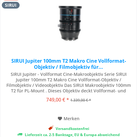
SIRUI
SIRUI Jupiter 100mm T2 Makro Cine Vollformat-
Objektiv / Filmobjektiv für...
SIRUI Jupiter - Vollformat Cine-Makroobjektiv Serie SIRUI
Jupiter 100mm T2 Makro Cine Vollformat-Objektiv /
Filmobjektiv / Videoobjektiv Das SIRUI Makroobjektiv 100mm
T2 für PL-Mount . Dieses Objektiv deckt Vollformat- und
größere Kamerasensoren mit hoher Schärfe und minimaler
749,00 € *
1.339,00 € *
optischer Aberration ab und kann auf verschiedenen
professionellen Kamerasystemen verwendet werden....
Merken
Versandkostenfrei
Lieferzeit ca. 2-5 Banktage, EU & Europa abweichend