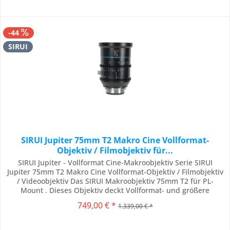
-44
SIRUI
SIRUI Jupiter 75mm T2 Makro Cine Vollformat-
Objektiv / Filmobjektiv für...
SIRUI Jupiter - Vollformat Cine-Makroobjektiv Serie SIRUI
Jupiter 75mm T2 Makro Cine Vollformat-Objektiv / Filmobjektiv
/ Videoobjektiv Das SIRUI Makroobjektiv 75mm T2 für PL-
Mount . Dieses Objektiv deckt Vollformat- und größere
Kamerasensoren mit hoher Schärfe und minimaler optischer
749,00 € *
1.339,00 € *
Aberration ab und kann auf verschiedenen professionellen
Kamerasystemen verwendet werden....