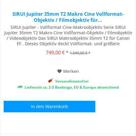
SIRUI Jupiter 35mm T2 Makro Cine Vollformat-
Objektiv / Filmobjektiv für...
SIRUI Jupiter - Vollformat Cine-Makroobjektiv Serie SIRUI
Jupiter 35mm T2 Makro Cine Vollformat-Objektiv / Filmobjektiv
/ Videoobjektiv Das SIRUI Makroobjektiv 35mm T2 für Canon
EF . Dieses Objektiv deckt Vollformat- und größere
Kamerasensoren mit hoher Schärfe und minimaler optischer
749,00 € *
1.049,00 € *
Aberration ab und kann auf verschiedenen professionellen
Kamerasystemen verwendet werden....
Merken
Versandkostenfrei
Lieferzeit ca. 2-5 Banktage, EU & Europa abweichend
In den
Warenkorb