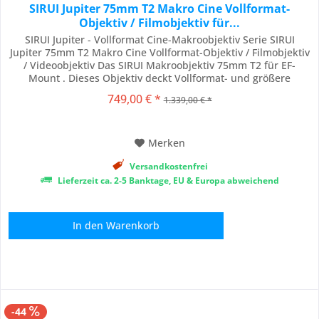
SIRUI Jupiter 75mm T2 Makro Cine Vollformat-
Objektiv / Filmobjektiv für...
SIRUI Jupiter - Vollformat Cine-Makroobjektiv Serie SIRUI
Jupiter 75mm T2 Makro Cine Vollformat-Objektiv / Filmobjektiv
/ Videoobjektiv Das SIRUI Makroobjektiv 75mm T2 für EF-
Mount . Dieses Objektiv deckt Vollformat- und größere
Kamerasensoren mit hoher Schärfe und minimaler optischer
749,00 € *
1.339,00 € *
Aberration ab und kann auf verschiedenen professionellen
Kamerasystemen verwendet werden....
Merken
Versandkostenfrei
Lieferzeit ca. 2-5 Banktage, EU & Europa abweichend
In den
Warenkorb
-44