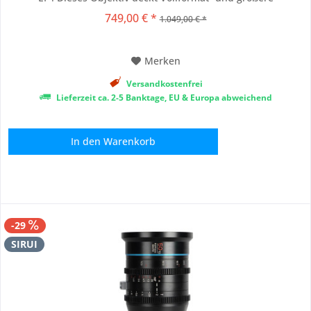
Kamerasensoren mit hoher Schärfe und minimaler optischer
749,00 € *
1.049,00 € *
Aberration ab und kann auf verschiedenen professionellen
Kamerasystemen verwendet werden....
Merken
Versandkostenfrei
Lieferzeit ca. 2-5 Banktage, EU & Europa abweichend
In den
Warenkorb
-29
SIRUI