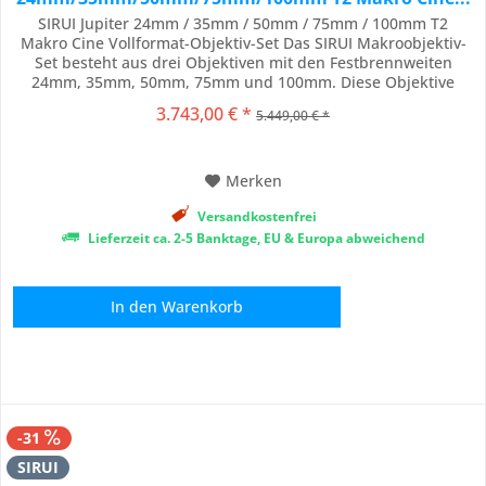
SIRUI Jupiter 24mm / 35mm / 50mm / 75mm / 100mm T2
Makro Cine Vollformat-Objektiv-Set Das SIRUI Makroobjektiv-
Set besteht aus drei Objektiven mit den Festbrennweiten
24mm, 35mm, 50mm, 75mm und 100mm. Diese Objektive
decken Vollformat- und größere Kamerasensoren mit hoher
3.743,00 € *
5.449,00 € *
Schärfe und minimaler optischer Aberration ab und können
auf verschiedenen professionellen Kamerasystemen...
Merken
Versandkostenfrei
Lieferzeit ca. 2-5 Banktage, EU & Europa abweichend
In den
Warenkorb
-31
SIRUI