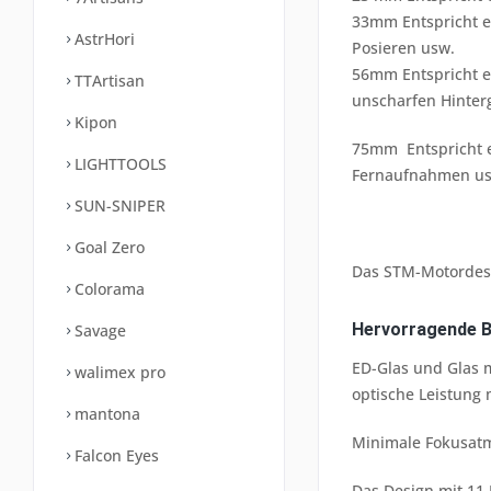
33mm Entspricht ei
AstrHori
Posieren usw.
56mm Entspricht e
TTArtisan
unscharfen Hinter
Kipon
75mm Entspricht e
LIGHTTOOLS
Fernaufnahmen u
SUN-SNIPER
Goal Zero
Das STM-Motordesig
Colorama
Hervorragende Bi
Savage
ED-Glas und Glas 
walimex pro
optische Leistung 
mantona
Minimale Fokusatm
Falcon Eyes
Das Design mit 11