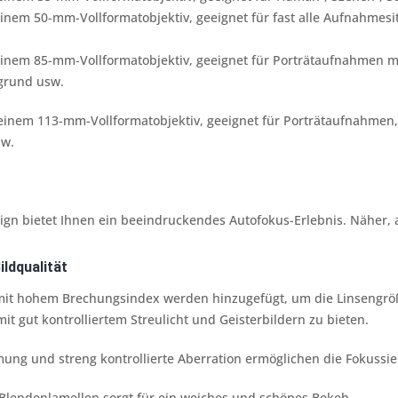
nem 50-mm-Vollformatobjektiv, geeignet für fast alle Aufnahmesitu
inem 85-mm-Vollformatobjektiv, geeignet für Porträtaufnahmen 
grund usw.
inem 113-mm-Vollformatobjektiv, geeignet für
Porträtaufnahmen, 
sw.
n bietet Ihnen ein beeindruckendes Autofokus-Erlebnis. Näher, a
ldqualität
mit hohem Brechungsindex werden hinzugefügt, um die Linsengröß
mit gut kontrolliertem Streulicht und Geisterbildern zu bieten.
ung und streng kontrollierte Aberration ermöglichen die Fokussi
 Blendenlamellen sorgt für ein weiches und schönes Bokeh.