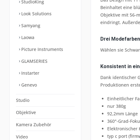
StudioKing
Beinhaltet eine b
Look Solutions
Objektive mit 56-
eindringt. Außerd
Samyang
Laowa
Drei Modefarben
Picture Instruments
Wählen sie Schwar
GLAMSERIES
Konsistent in ei
Instarter
Dank identischer G
Produktionen erste
Genevo
Einheitlicher F
Studio
nur 380g
Objektive
92,2mm Länge
360°-Grad-Foku
Kamera Zubehör
Elektronischer 
typ c port (fir
Video