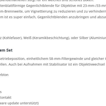
lütenblattförmige Gegenlichtblende für Objektive mit 23-mm-/33-
mm-Brennweite, um Vignettierung zu reduzieren und zu verhindern
em ist es super einfach, Gegenlichtblenden anzubringen und abz
z (Kohlefaser), Weiß (Keramikbeschichtung), oder Silber (Alumini
nem Set
etriebeposition, einheitlichem 58-mm-Filtergewinde und gleicher
llen. Auch bei Aufnahmen mit Stabilisator ist ein Objektivwechse
arbton
s
Kontakt
mware update unterstützt)