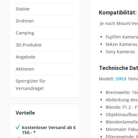
Stative
Kompatibilität:
Drohnen
Je nach Mount-Ver
Camping
Fujifilm Kamer
Nikon Kameras
3D Produkte
Sony Kameras
Angebote
Technische Dat
Aktionen
Modell:
SIRUI
16mm
Sperrgüter für
Versandregel
Brennweite: 1
Abdeckung des 
Blende: F1.2 - F
Vorteile
Objektivaufbau
Blendenlamelle
kostenloser Versand ab €
Minimaler Foku
150,- *
Filtergewinde: