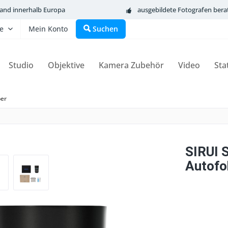
sand innerhalb Europa
ausgebildete Fotografen bera
fe
Mein Konto
Suchen
Studio
Objektive
Kamera Zubehör
Video
Sta
per
SIRUI 
Autofo