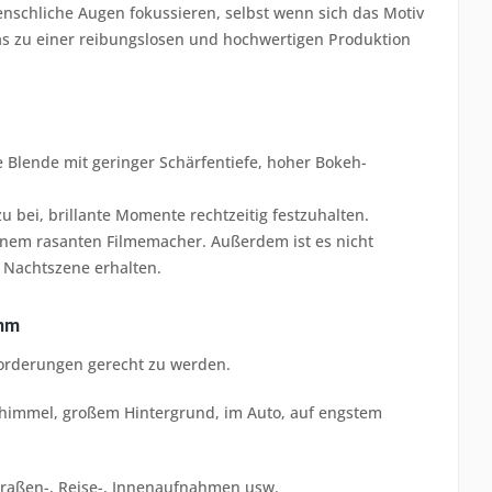
nschliche Augen fokussieren, selbst wenn sich das Motiv
was zu einer reibungslosen und hochwertigen Produktion
e Blende mit geringer Schärfentiefe, hoher Bokeh-
u bei, brillante Momente rechtzeitig festzuhalten.
einem rasanten Filmemacher. Außerdem ist es nicht
 Nachtszene erhalten.
 mm
orderungen gerecht zu werden.
nhimmel, großem Hintergrund, im Auto, auf engstem
traßen-, Reise-, Innenaufnahmen usw.