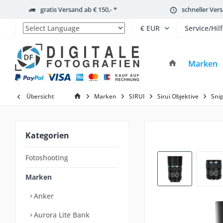
gratis Versand ab € 150,- *
schneller Ver
Service/Hil
Powered by
Marken
Übersicht
Marken
SIRUI
Sirui Objektive
Sni
Kategorien
Fotoshooting
Marken
Anker
Aurora Lite Bank