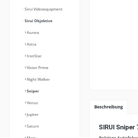
Sirui Videoequipment
Sirui Objektive
Aurora
Astra
IronStar
Vision Prime
Night Walker
Sniper
Venus
Beschreibung
Jupiter
SIRUI Sniper
Saturn
Präziser Autofoku
Mars