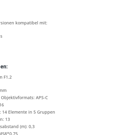
sionen kompatibel mit:
as
en:
 F1.2
6mm
Objektivformats: APS-C
16
:
14 Elemente in 5 Gruppen
n: 13
sabstand (m): 0,3
 M58*0.75