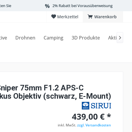
ten Sie
2% Rabatt bei Vorausüberweisung
Merkzettel
Warenkorb
tive
Drohnen
Camping
3D Produkte
Aktionen

Sniper 75mm F1.2 APS-C
kus Objektiv (schwarz, E-Mount)
439,00 € *
inkl. MwSt.
zzgl. Versandkosten