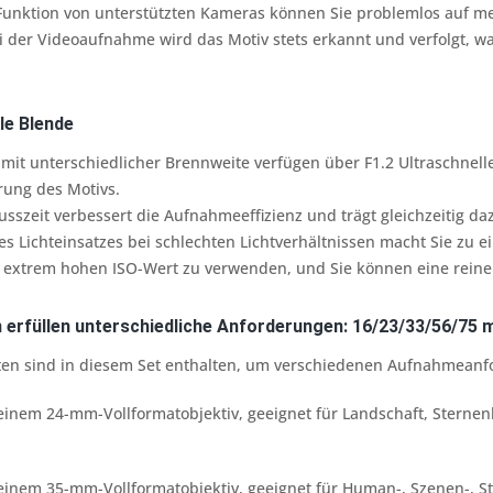
Funktion von unterstützten Kameras können Sie problemlos auf me
i der Videoaufnahme wird das Motiv stets erkannt und verfolgt, 
le Blende
e mit unterschiedlicher Brennweite verfügen über F1.2 Ultraschnell
erung des Motivs.
usszeit verbessert die Aufnahmeeffizienz und trägt gleichzeitig daz
s Lichteinsatzes bei schlechten Lichtverhältnissen macht Sie zu 
en extrem hohen ISO-Wert zu verwenden, und Sie können eine reine
 erfüllen unterschiedliche Anforderungen: 16/23/33/56/75
ten sind in diesem Set enthalten, um verschiedenen Aufnahmeanf
einem 24-mm-Vollformatobjektiv, geeignet für
Landschaft, Sterne
einem 35-mm-Vollformatobjektiv, geeignet für Human-, Szenen-, S