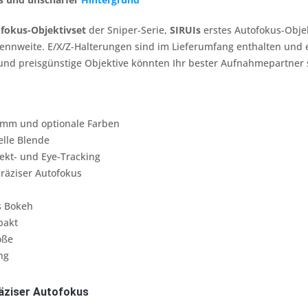
fokus-Objektivset
der Sniper-Serie,
SIRUIs
erstes Autofokus-Obje
nweite. E/X/Z-Halterungen sind im Lieferumfang enthalten und es 
 und preisgünstige Objektive könnten Ihr bester Aufnahmepartner 
 mm und optionale Farben
elle Blende
ekt- und Eye-Tracking
räziser Autofokus
s Bokeh
pakt
öße
ng
räziser Autofokus