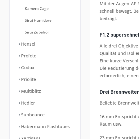
Mit der Augen-AF-
Kamera Cage
schnell bewegt. Be
beiträgt.
Sirui Humidore
Sirui Zubehör
F1.2 superschnel
Hensel
Alle drei Objektiv
Qualität und Isoli
Profoto
Eine kurze Verschl
Godox
Die Reduzierung de
erforderlich, ein
Priolite
Multiblitz
Drei Brennweiten
Beliebte Brennwei
Hedler
Sunbounce
16 mm Entspricht 
Raum usw.
Habermann Flashtubes
23 mm Entspricht 
7Artisans