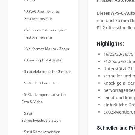
APS-C Anamorphot
Dieses
APS-C-Auto
Festbrennweite
mm und 75 mm Bren
F1.2 ultraschnelle
Vollformat Anamorphot
Festbrennweite
Highlights:
Vollformat Makro / Zoom
16/23/33/56/75
Anamorphot Adapter
F1.2 superschn
Unterstützt Obj
Sirui elektronische Gimbals
schneller und p
knackige Bilder
SIRUI LED Leuchten
hervorragende
SIRUI Lampenstative für
leicht und kom
Foto & Video
einheitliche Gr
E/X/Z-Montieru
Sirui
Schnellwechselplatten
Schneller und P
Sirui Kamerataschen