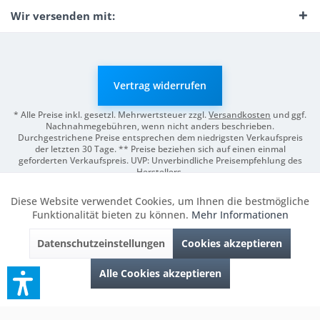
Wir versenden mit:
Vertrag widerrufen
* Alle Preise inkl. gesetzl. Mehrwertsteuer zzgl.
Versandkosten
und ggf.
Nachnahmegebühren, wenn nicht anders beschrieben.
Durchgestrichene Preise entsprechen dem niedrigsten Verkaufspreis
der letzten 30 Tage. ** Preise beziehen sich auf einen einmal
geforderten Verkaufspreis. UVP: Unverbindliche Preisempfehlung des
Herstellers.
© 2026 Digitale Fotografien | Entwicklung & Support by
Pro-Webs.de
Diese Website verwendet Cookies, um Ihnen die bestmögliche
Aktiv
Funktionale
Funktionalität bieten zu können.
Mehr Informationen
Datenschutzeinstellungen
Cookies akzeptieren
Inaktiv
Marketing
Alle Cookies akzeptieren
Inaktiv
Tracking