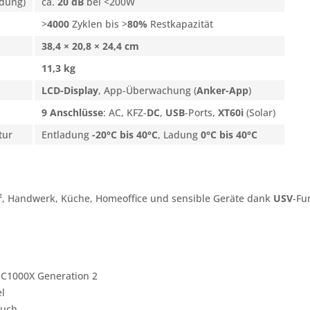
adung)
ca.
20 dB
bei <200W
>
4000
Zyklen bis >
80%
Restkapazität
38,4 × 20,8 × 24,4 cm
11,3 kg
LCD-Display
, App-Überwachung (
Anker-App
)
9 Anschlüsse
: AC, KFZ-
DC
,
USB
-Ports,
XT60i
(Solar)
tur
Entladung
-20°C bis 40°C
, Ladung
0°C bis 40°C
 ², Handwerk, Küche, Homeoffice und sensible Geräte dank
USV
-Fu
 C1000X Generation 2
l
buch