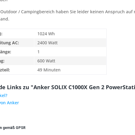
 Outdoor / Campingbereich haben Sie leider keinen Anspruch auf m
land.
):
1024 Wh
itung AC:
2400 Watt
gänge:
1
ng:
600 Watt
teil:
49 Minuten
e Links zu "Anker SOLIX C1000X Gen 2 PowerStat
kel?
von Anker
en gemäß GPSR