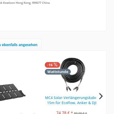
ok Kowloon Hong Kong, 999077 China
 ebenfalls angesehen
-16
-
Wattstunde
N
M
MC4 Solar-Verlängerungskabel
15m für EcoFlow, Anker & DJI
fa
74,78 € *
89,00 € *