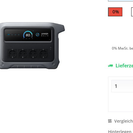
0%
0% MwSt. be
Lieferz
Vergleic
Hinterlegen 