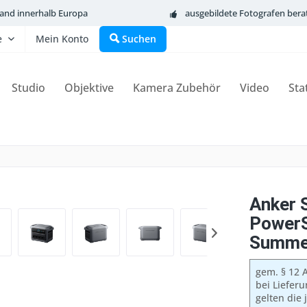
sand innerhalb Europa
ausgebildete Fotografen bera
e
Mein Konto
Suchen
Studio
Objektive
Kamera Zubehör
Video
Sta
Anker 
PowerS
Summer
gem. § 12 A
bei Liefer
gelten die