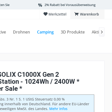
ten Sie
2% Rabatt bei Vorausüberweisung
Merkzettel
Warenkorb
tive
Drohnen
Camping
3D Produkte
Aktionen

SOLIX C1000X Gen 2
tation - 1024Wh / 2400W *
 Sale *
bs. 3 Nr. 1 S. 1 UStG Steuersatz 0,00 %
ung innerhalb von Deutschland. Für andere EU-Länder
 jeweiligen MwSt. des Landes.
Mehr Infos