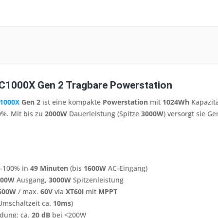
C1000X Gen 2 Tragbare Powerstation
1000X
Gen 2
ist eine kompakte
Powerstation
mit
1024Wh
Kapazit
%. Mit bis zu
2000W
Dauerleistung (Spitze
3000W
) versorgt sie G
0–100% in
49 Minuten
(bis
1600W
AC-Eingang)
000W
Ausgang,
3000W
Spitzenleistung
600W
/ max.
60V
via
XT60i
mit
MPPT
Umschaltzeit ca.
10ms
)
adung: ca.
20 dB
bei <200W