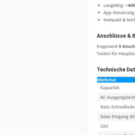
Langlebig: >
400
App-Steuerung
Kompakt & leic
Anschlüsse & 
Insgesamt
9 Ansch
Tasten für Haupts
Technische Da
Merkmal
Kapazität
AC-Ausgangsleis
Netz-Schnelllad
Solar-Eingang (
USV