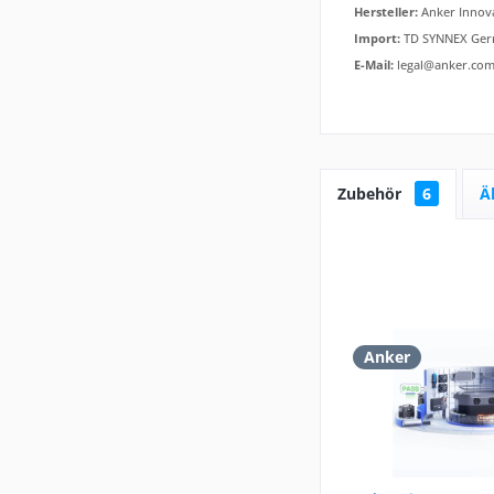
Hersteller:
Anker Innova
Import:
TD SYNNEX Germ
E-Mail:
legal@anker.co
Zubehör
6
Ä
Anker