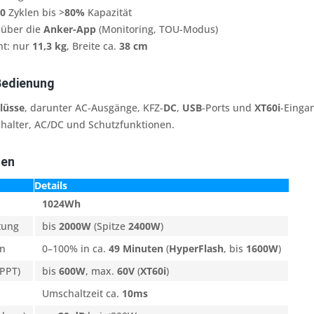
0
Zyklen bis >
80%
Kapazität
 über die
Anker-App
(Monitoring, TOU-Modus)
ht: nur
11,3 kg
, Breite ca.
38 cm
Bedienung
lüsse
, darunter AC-Ausgänge, KFZ-
DC
,
USB
-Ports und
XT60i
-Einga
chalter, AC/DC und Schutzfunktionen.
ten
Details
1024Wh
tung
bis
2000W
(Spitze
2400W
)
en
0–100% in ca.
49 Minuten
(
HyperFlash
, bis
1600W
)
MPPT)
bis
600W
, max.
60V
(
XT60i
)
Umschaltzeit ca.
10ms