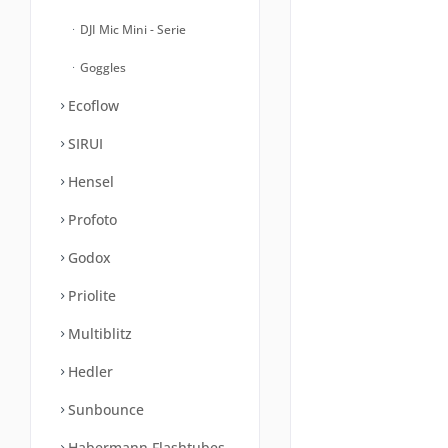
DJI Mic Mini - Serie
Goggles
Ecoflow
SIRUI
Hensel
Profoto
Godox
Priolite
Multiblitz
Hedler
Sunbounce
Habermann Flashtubes