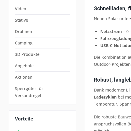
Schnellladen, f
Video
Neben Solar unter
Stative
Drohnen
Netzstrom
– 0–
Fahrzeugladun
Camping
USB-C Notladu
3D Produkte
Die Kombination au
Outdoor-Projekten 
Angebote
Aktionen
Robust, langleb
Sperrgüter für
Dank moderner
LF
Versandregel
Ladezyklen
bei meh
Temperatur, Span
Die robuste Bauwe
Vorteile
anspruchsvollen Be
möglich.