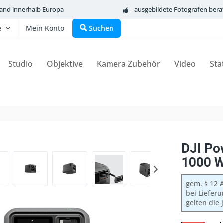
sand innerhalb Europa
ausgebildete Fotografen bera
e
Mein Konto
Suchen
Studio
Objektive
Kamera Zubehör
Video
Sta
DJI Po
1000 W
gem. § 12 A
bei Liefer
gelten die