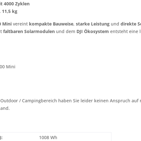
it 4000 Zyklen
 11,5 kg
0 Mini
vereint
kompakte Bauweise
,
starke Leistung
und
direkte S
it
faltbaren Solarmodulen
und dem
DJI Ökosystem
entsteht eine 
000 Mini
 Outdoor / Campingbereich haben Sie leider keinen Anspruch auf m
land.
):
1008 Wh