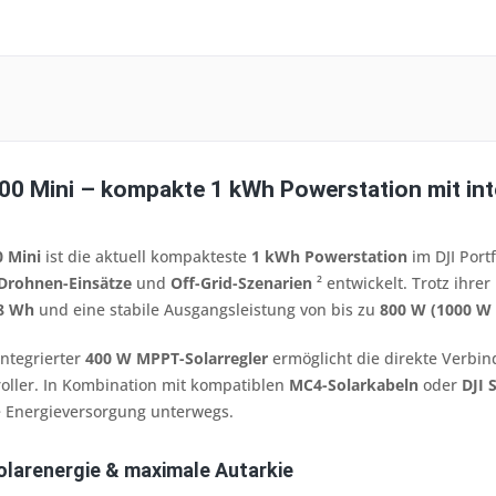
00 Mini – kompakte 1 kWh Powerstation mit int
 Mini
ist die aktuell kompakteste
1 kWh Powerstation
im DJI Port
Drohnen-Einsätze
und
Off-Grid-Szenarien
² entwickelt. Trotz ihre
08 Wh
und eine stabile Ausgangsleistung von bis zu
800 W (1000 W
integrierter
400 W MPPT-Solarregler
ermöglicht die direkte Verbi
oller. In Kombination mit kompatiblen
MC4-Solarkabeln
oder
DJI 
e Energieversorgung unterwegs.
Solarenergie & maximale Autarkie