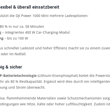
lexibel & überall einsatzbereit
stützt die DJI Power 1000 Mini mehrere Ladeoptionen:
80 % in nur ca. 58 Minuten
g
– integriertes 400 W Car-Charging-Modul
ng
– bis zu 100 W
s schneller Ladezeit und hoher Effizienz macht sie zu einem zuverl
oder im Notfall.
ig & sicher
P-Batterietechnologie
(Lithium-Eisenphosphat) bietet die Powers
r als 80 % Restkapazität. Ergänzt wird dies durch ein intelligent
nung und Strom überwacht.
ise, flammhemmende Materialien sowie Schutzmechanismen sorgen 
dingungen wie Hitze, Kälte oder hoher Luftfeuchtigkeit. Zudem is