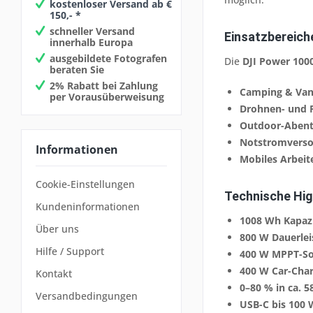
kostenloser Versand ab €
150,- *
schneller Versand
Einsatzbereich
innerhalb Europa
ausgebildete Fotografen
Die
DJI Power 100
beraten Sie
2% Rabatt bei Zahlung
Camping & Vanl
per Vorausüberweisung
Drohnen- und 
Outdoor-Abent
Notstromvers
Informationen
Mobiles Arbeit
Cookie-Einstellungen
Technische Hig
Kundeninformationen
1008 Wh Kapaz
Über uns
800 W Dauerlei
Hilfe / Support
400 W MPPT-Sol
400 W Car-Cha
Kontakt
0–80 % in ca. 
Versandbedingungen
USB-C bis 100 W