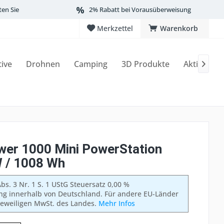
ten Sie
2% Rabatt bei Vorausüberweisung
Merkzettel
Warenkorb
tive
Drohnen
Camping
3D Produkte
Aktionen

wer 1000 Mini PowerStation
 / 1008 Wh
bs. 3 Nr. 1 S. 1 UStG Steuersatz 0,00 %
ung innerhalb von Deutschland. Für andere EU-Länder
 jeweiligen MwSt. des Landes.
Mehr Infos