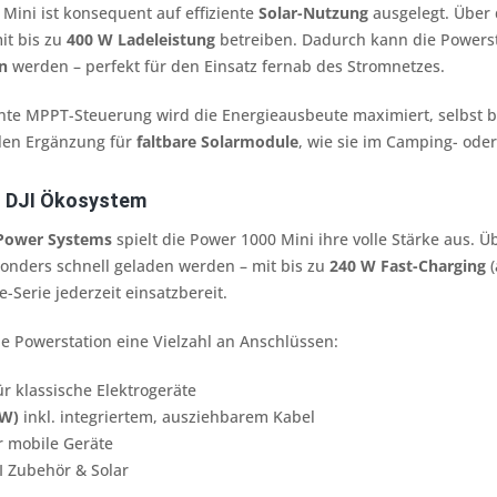
 Mini ist konsequent auf effiziente
Solar-Nutzung
ausgelegt. Über
it bis zu
400 W Ladeleistung
betreiben. Dadurch kann die Powers
n
werden – perfekt für den Einsatz fernab des Stromnetzes.
ente MPPT-Steuerung wird die Energieausbeute maximiert, selbst 
alen Ergänzung für
faltbare Solarmodule
, wie sie im Camping- ode
s DJI Ökosystem
 Power Systems
spielt die Power 1000 Mini ihre volle Stärke aus. 
nders schnell geladen werden – mit bis zu
240 W Fast-Charging
(
-Serie jederzeit einsatzbereit.
die Powerstation eine Vielzahl an Anschlüssen:
r klassische Elektrogeräte
 W)
inkl. integriertem, ausziehbarem Kabel
r mobile Geräte
I Zubehör & Solar