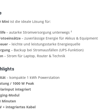
e
0 Mini
ist die ideale Lösung für:
ife
– autarke Stromversorgung unterwegs ²
Fotoeinsätze
– zuverlässige Energie für Akkus & Equipment
euer
– leichte und leistungsstarke Energiequelle
orgung
– Backup bei Stromausfällen (UPS-Funktion)
en
– Strom für Laptop, Router & Technik
hlights
ität
– kompakte 1 kWh Powerstation
stung / 1000 W Peak
arinput integriert
rging-Modul
58 Minuten
 + integriertes Kabel