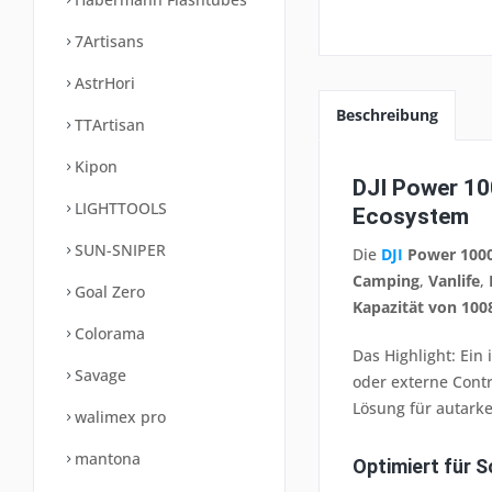
7Artisans
AstrHori
Beschreibung
TTArtisan
Kipon
DJI Power 10
LIGHTTOOLS
Ecosystem
SUN-SNIPER
Die
DJI
Power 1000
Camping
,
Vanlife
,
Goal Zero
Kapazität von 10
Colorama
Das Highlight: Ein 
Savage
oder externe Contr
Lösung für autark
walimex pro
mantona
Optimiert für 