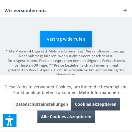
Wir versenden mit:
Vertrag widerrufen
* Alle Preise inkl. gesetzl. Mehrwertsteuer zzgl.
Versandkosten
und ggf.
Nachnahmegebühren, wenn nicht anders beschrieben.
Durchgestrichene Preise entsprechen dem niedrigsten Verkaufspreis
der letzten 30 Tage. ** Preise beziehen sich auf einen einmal
geforderten Verkaufspreis. UVP: Unverbindliche Preisempfehlung des
Herstellers.
© 2026 Digitale Fotografien | Entwicklung & Support by
Pro-Webs.de
Diese Website verwendet Cookies, um Ihnen die bestmögliche
Aktiv
Funktionale
Funktionalität bieten zu können.
Mehr Informationen
Datenschutzeinstellungen
Cookies akzeptieren
Inaktiv
Marketing
Alle Cookies akzeptieren
Inaktiv
Tracking