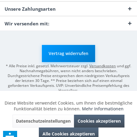
Unsere Zahlungsarten
Wir versenden mit:
Vertrag widerrufen
* Alle Preise inkl. gesetzl. Mehrwertsteuer zzgl.
Versandkosten
und ggf.
Nachnahmegebühren, wenn nicht anders beschrieben.
Durchgestrichene Preise entsprechen dem niedrigsten Verkaufspreis
der letzten 30 Tage. ** Preise beziehen sich auf einen einmal
geforderten Verkaufspreis. UVP: Unverbindliche Preisempfehlung des
Herstellers.
© 2026 Digitale Fotografien | Entwicklung & Support by
Pro-Webs.de
Diese Website verwendet Cookies, um Ihnen die bestmögliche
Aktiv
Funktionale
Funktionalität bieten zu können.
Mehr Informationen
Datenschutzeinstellungen
Cookies akzeptieren
Inaktiv
Marketing
Alle Cookies akzeptieren